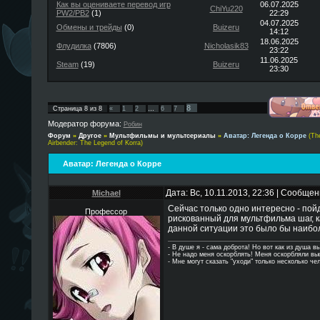
Как вы оцениваете перевод игр
06.07.2025
ChiYu220
PW2/PB2
(1)
22:29
04.07.2025
Обмены и трейды
(0)
Buizeru
14:12
18.06.2025
Флудилка
(7806)
Nicholasik83
23:22
11.06.2025
Steam
(19)
Buizeru
23:30
8
Страница
8
из
8
«
1
2
…
6
7
Модератор форума:
Робин
Форум
»
Другое
»
Мультфильмы и мультсериалы
»
Аватар: Легенда о Корре
(Th
Airbender: The Legend of Korra)
Аватар: Легенда о Корре
Дата: Вс, 10.11.2013, 22:36 | Сообще
Michael
Сейчас только одно интересно - пой
Профессор
рискованный для мультфильма шаг, к
данной ситуации это было бы наибол
- В душе я - сама доброта! Но вот как из душа в
- Hе надо меня оскорблять! Меня оскорбляли в
- Мне могут сказать "уходи" только несколько че