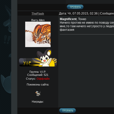
Дата: Чт, 07.05.2015, 02:36 | Сообще
TheFlаsh
Magnificent
, Тонко
Barry Allen
Ничего против не имею по поводу сег
мне,то там ничего нет,просто у люде
фантазия
Группа: V.I.P.
Сообщений:
521
Статус:
Оффлайн
Покемоны сайта:
Награды: