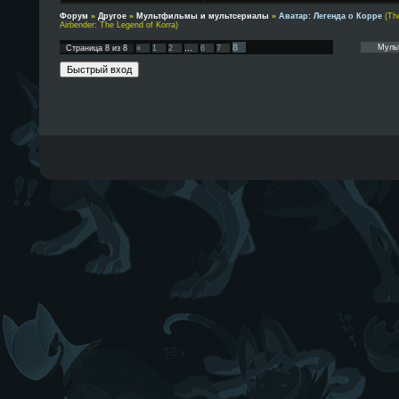
Форум
»
Другое
»
Мультфильмы и мультсериалы
»
Аватар: Легенда о Корре
(Th
Airbender: The Legend of Korra)
8
Страница
8
из
8
«
1
2
…
6
7