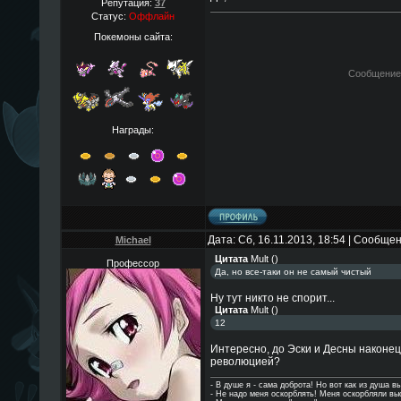
Репутация:
37
Статус:
Оффлайн
Покемоны сайта:
Сообщение
Награды:
Дата: Сб, 16.11.2013, 18:54 | Сообще
Michael
Цитата
Mult
(
)
Профессор
Да, но все-таки он не самый чистый
Ну тут никто не спорит...
Цитата
Mult
(
)
12
Интересно, до Эски и Десны наконе
революцией?
- В душе я - сама доброта! Но вот как из душа в
- Hе надо меня оскорблять! Меня оскорбляли в