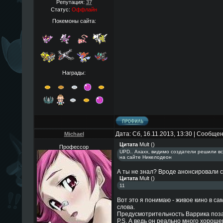
Репутация:
37
Статус:
Оффлайн
Покемоны сайта:
Награды:
Дата: Сб, 16.11.2013, 13:30 | Сообще
Michael
Цитата
Mult
(
)
Профессор
UPD.. Ахахх, видимо создатели решили все
на сайте Никелодеон
А ты не знал? Вроде анонсировали ср
Цитата
Mult
(
)
11
Вот это я понимаю - живое кино в са
слова.
Предусмотрительность Варрика поз
P.S. А ведь он реально много хорошег