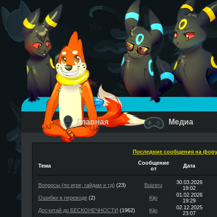
Главная
Медиа
Последние сообщения на фор
Сообщение
Тема
Дата
от
30.03.2026
Вопросы (по игре, гайдам и тд)
(23)
Buizeru
19:02
01.02.2026
Ошибки в переводе
(2)
Kijo
19:29
02.12.2025
Досчитай до БЕСКОНЕЧНОСТИ
(1962)
Kijo
23:07