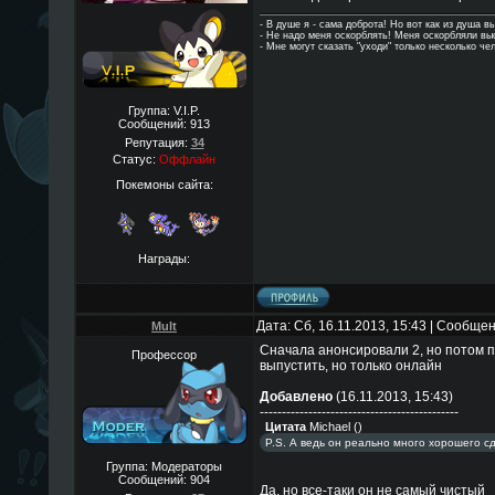
- В душе я - сама доброта! Но вот как из душа в
- Hе надо меня оскорблять! Меня оскорбляли в
- Мне могут сказать "уходи" только несколько че
Группа: V.I.P.
Сообщений:
913
Репутация:
34
Статус:
Оффлайн
Покемоны сайта:
Награды:
Дата: Сб, 16.11.2013, 15:43 | Сообще
Mult
Сначала анонсировали 2, но потом 
Профессор
выпустить, но только онлайн
Добавлено
(16.11.2013, 15:43)
---------------------------------------------
Цитата
Michael
(
)
P.S. А ведь он реально много хорошего сд
Группа: Модераторы
Сообщений:
904
Да, но все-таки он не самый чистый