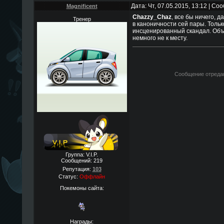
Дата: Чт, 07.05.2015, 13:12 | С
Magnificent
Chazzy_Chaz
, все бы ничего, 
Тренер
в каноничности сей пары. Только
инсценированный скандал. Объя
немного не к месту.
Сообщение отреда
Группа: V.I.P.
Сообщений:
219
Репутация:
103
Статус:
Оффлайн
Покемоны сайта:
Награды: