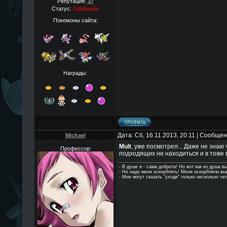
Репутация:
37
Статус:
Оффлайн
Покемоны сайта:
Награды:
Дата: Сб, 16.11.2013, 20:11 | Сообще
Michael
Mult
, уже посмотрел... Даже не знаю 
Профессор
подходящих не находиться и в тоже в
- В душе я - сама доброта! Но вот как из душа в
- Hе надо меня оскорблять! Меня оскорбляли в
- Мне могут сказать "уходи" только несколько че