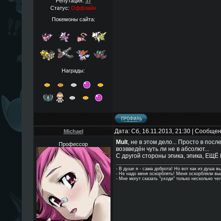
Репутация:
37
Статус:
Оффлайн
Покемоны сайта:
Награды:
Дата: Сб, 16.11.2013, 21:30 | Сообще
Michael
Mult
, не в этом дело... Просто в по
Профессор
возвведён чуть ли не в абсолют...
С другой стороны эпика, эпика, ЕЩ
- В душе я - сама доброта! Но вот как из душа в
- Hе надо меня оскорблять! Меня оскорбляли в
- Мне могут сказать "уходи" только несколько че