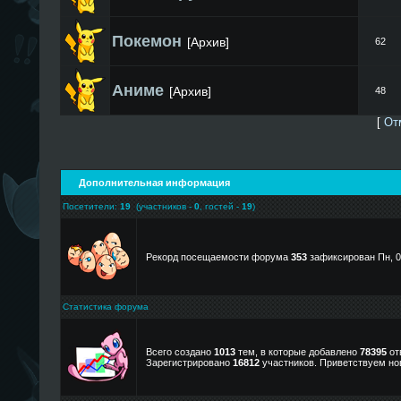
Покемон
[Архив]
62
Аниме
[Архив]
48
[
От
Дополнительная информация
Посетители:
19
(участников -
0
, гостей -
19
)
Рекорд посещаемости форума
353
зафиксирован Пн, 00
Статистика форума
Всего создано
1013
тем, в которые добавлено
78395
от
Зарегистрировано
16812
участников. Приветствуем но