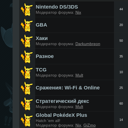
Nintendo DS/3DS
44
Модератор форума:
Nix
GBA
20
Хаки
50
Модератор форума:
Darkumbreon
Разное
35
TCG
10
Модератор форума:
Mult
Сражения: Wi-Fi & Online
25
Стратегический декс
60
Модератор форума:
Mult
Global PokédeX Plus
14
Hatch 'em all!
Модератор форума:
Nix
,
GiZmo