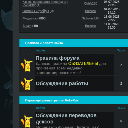
Как вы оцениваете перевод игр
06.07.2025
ChiYu220
PW2/PB2
(1)
22:29
04.07.2025
Обмены и трейды
(0)
Buizeru
14:12
18.06.2025
Флудилка
(7806)
Nicholasik83
23:22
11.06.2025
Steam
(19)
Buizeru
23:30
Правила и работа сайта
Форум
Темы
Правила форума
Данные правила
ОБЯЗАТЕЛЬНЫ
для
2
прочтения всем недавно
зарегистрировавшимся!
Обсуждение работы
2
Переводы релиз-группы PokeRus
Форум
Темы
Обсуждение переводов
дексов
6
Модератор форума:
Buizeru
,
RaZ