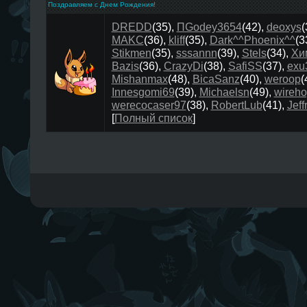
Поздравляем с Днем Рождения!
DREDD
(35)
,
ПGodey3654
(42)
,
deoxys
(
MAKC
(36)
,
kliff
(35)
,
Dark^^Phoenix^^
(3
Stikmen
(35)
,
sssannn
(39)
,
Stels
(34)
,
Хи
Bazis
(36)
,
CrazyDi
(38)
,
SafiSS
(37)
,
exu
Mishanmax
(48)
,
BicaSanz
(40)
,
weroop
(
Innesgomi69
(39)
,
Michaelsn
(49)
,
wireho
werecocaser97
(38)
,
RobertLub
(41)
,
Jef
[
Полный список
]