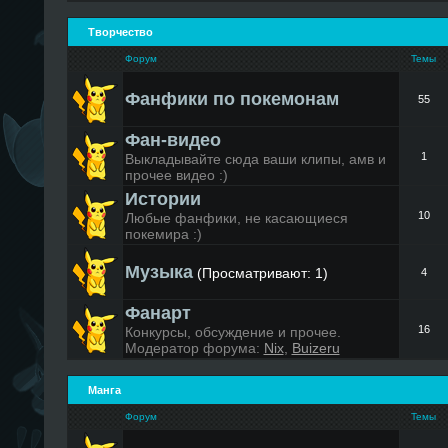
Творчество
Форум
Темы
Фанфики по покемонам
55
Фан-видео
1
Выкладывайте сюда ваши клипы, амв и
прочее видео :)
Истории
10
Любые фанфики, не касающиеся
покемира :)
Музыка
(Просматривают: 1)
4
Фанарт
16
Конкурсы, обсуждение и прочее.
Модератор форума:
Nix
,
Buizeru
Манга
Форум
Темы