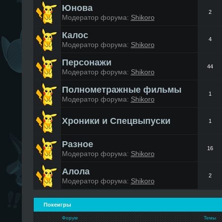
Юнова
2
Модератор форума:
Shikoro
Калос
4
Модератор форума:
Shikoro
Персонажи
44
Модератор форума:
Shikoro
Полнометражные фильмы
1
Модератор форума:
Shikoro
Хроники и Спецвыпуски
1
Разное
16
Модератор форума:
Shikoro
Алола
2
Модератор форума:
Shikoro
Покеигры
Форум
Темы