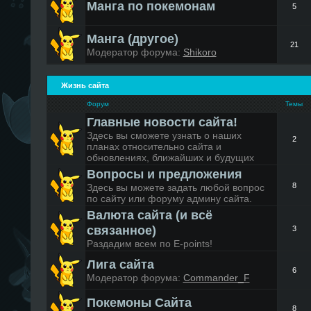
Манга по покемонам
5
Манга (другое)
21
Модератор форума:
Shikoro
Жизнь сайта
Форум
Темы
Главные новости сайта!
Здесь вы сможете узнать о наших
2
планах относительно сайта и
обновлениях, ближайших и будущих
Вопросы и предложения
8
Здесь вы можете задать любой вопрос
по сайту или форуму админу сайта.
Валюта сайта (и всё
связанное)
3
Раздадим всем по Е-points!
Лига сайта
6
Модератор форума:
Commander_F
Покемоны Сайта
8