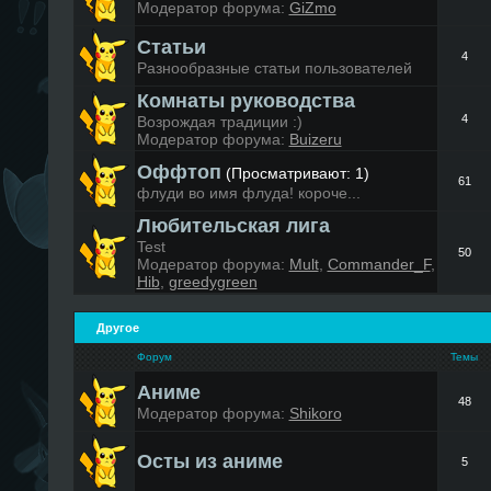
Модератор форума:
GiZmo
Статьи
4
Разнообразные статьи пользователей
Комнаты руководства
4
Возрождая традиции :)
Модератор форума:
Buizeru
Оффтоп
(Просматривают: 1)
61
флуди во имя флуда! короче...
Любительская лига
Test
50
Модератор форума:
Mult
,
Commander_F
,
Hib
,
greedygreen
Другое
Форум
Темы
Аниме
48
Модератор форума:
Shikoro
Осты из аниме
5