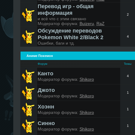
Перевод игр - общая
информация
2
и всё что с этим связано
Модератор форума:
Buizeru
,
RaZ
Обсуждение переводов
Pokemon White 2/Black 2
4
Ошибки, баги и тд.
Аниме Покемон
Форум
Темы
Канто
4
Модератор форума:
Shikoro
Джото
1
Модератор форума:
Shikoro
Хоэнн
1
Модератор форума:
Shikoro
Синно
1
Модератор форума:
Shikoro