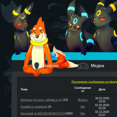
Главная
Медиа
Последние сообщения на фор
Сообщение
Тема
Дата
от
30.03.2026
Вопросы (по игре, гайдам и тд)
(23)
Buizeru
19:02
01.02.2026
Ошибки в переводе
(2)
Kijo
19:29
02.12.2025
Досчитай до БЕСКОНЕЧНОСТИ
(1962)
Kijo
23:07