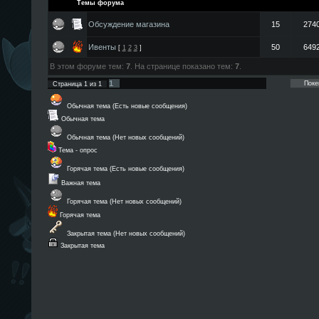
Темы форума
Обсуждение магазина
15
274
Ивенты
50
649
[
1
2
3
]
В этом форуме тем:
7
. На странице показано тем:
7
.
1
Страница
1
из
1
Обычная тема (Есть новые сообщения)
Обычная тема
Обычная тема (Нет новых сообщений)
Тема - опрос
Горячая тема (Есть новые сообщения)
Важная тема
Горячая тема (Нет новых сообщений)
Горячая тема
Закрытая тема (Нет новых сообщений)
Закрытая тема