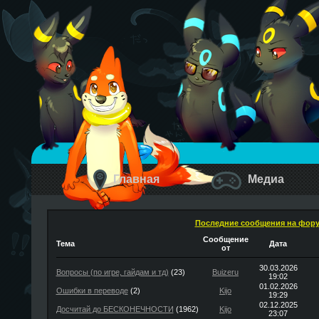
Главная
Медиа
Последние сообщения на фор
Сообщение
Тема
Дата
от
30.03.2026
Вопросы (по игре, гайдам и тд)
(23)
Buizeru
19:02
01.02.2026
Ошибки в переводе
(2)
Kijo
19:29
02.12.2025
Досчитай до БЕСКОНЕЧНОСТИ
(1962)
Kijo
23:07