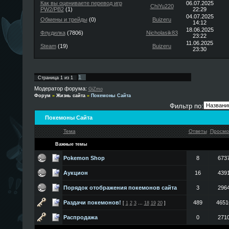
Как вы оцениваете перевод игр
06.07.2025
ChiYu220
PW2/PB2
(1)
22:29
04.07.2025
Обмены и трейды
(0)
Buizeru
14:12
18.06.2025
Флудилка
(7806)
Nicholasik83
23:22
11.06.2025
Steam
(19)
Buizeru
23:30
1
Страница
1
из
1
Модератор форума:
GiZmo
Форум
»
Жизнь сайта
»
Покемоны Сайта
Фильтр по:
Покемоны Сайта
Тема
Ответы
Просмо
Важные темы
Pokemon Shop
8
673
Аукцион
16
439
Порядок отображения покемонов сайта
3
296
Раздачи покемонов!
489
4651
[
1
2
3
…
18
19
20
]
Распродажа
0
271