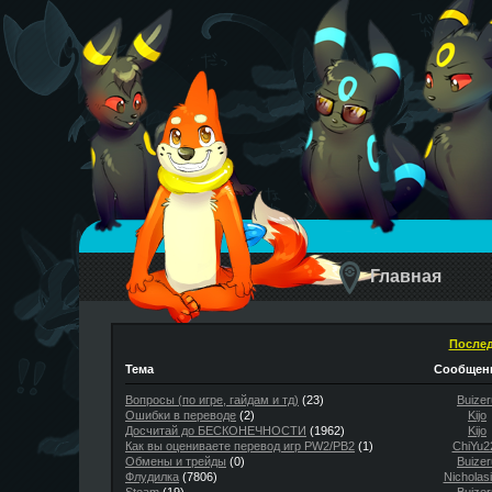
Главная
Послед
Тема
Сообщени
Вопросы (по игре, гайдам и тд)
(23)
Buizer
Ошибки в переводе
(2)
Kijo
Досчитай до БЕСКОНЕЧНОСТИ
(1962)
Kijo
Как вы оцениваете перевод игр PW2/PB2
(1)
ChiYu2
Обмены и трейды
(0)
Buizer
Флудилка
(7806)
Nicholas