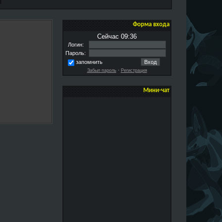
Форма входа
Сейчас 09:36
Логин:
Пароль:
запомнить
Забыл пароль
·
Регистрация
Мини-чат