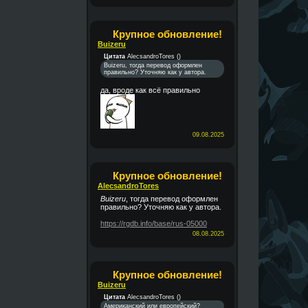
Крупное обновление!
Buizeru
Цитата
AlecsandroTores
(
)
Buizeru, тогда перевод оформлен
правильно? Уточняю как у автора.
да, вроде как всё правильно
09.08.2025
Крупное обновление!
AlecsandroTores
Buizeru
, тогда перевод оформлен
правильно? Уточняю как у автора.
https://rgdb.info/base/rus-05000
08.08.2025
Крупное обновление!
Buizeru
Цитата
AlecsandroTores
(
)
Американский или европейский?