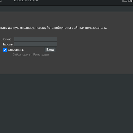
u
11.06.2025 23:30
[
Игры
]
ать данную страницу, пожалуйста войдите на сайт как пользователь.
Логин:
Пароль:
запомнить
Забыл пароль
·
Регистрация