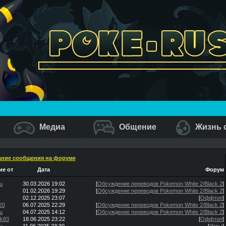
Медиа
Общение
Жизнь 
ние сообщения на форуме
е от
Дата
Форум
u
30.03.2026 19:02
[
Обсуждение переводов Pokemon White 2/Black 2
]
01.02.2026 19:29
[
Обсуждение переводов Pokemon White 2/Black 2
]
02.12.2025 23:07
[
Оффтоп
]
20
06.07.2025 22:29
[
Обсуждение переводов Pokemon White 2/Black 2
]
u
04.07.2025 14:12
[
Обсуждение переводов Pokemon White 2/Black 2
]
ik83
18.06.2025 23:22
[
Оффтоп
]