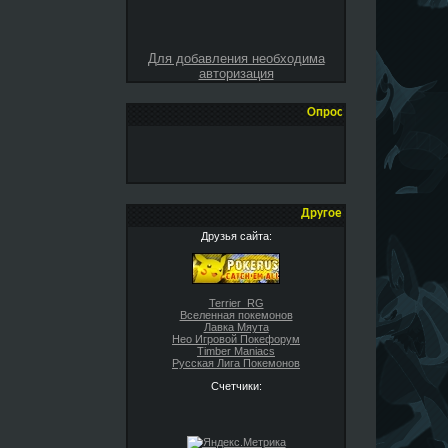
Для добавления необходима
авторизация
Опрос
Другое
Друзья сайта:
Terrier_RG
Вселенная покемонов
Лавка Мяута
Нео Игровой Покефорум
Timber Maniacs
Русская Лига Покемонов
Счетчики: