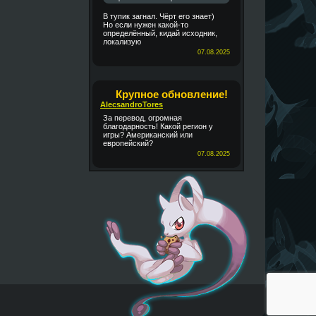
В тупик загнал. Чёрт его знает)
Но если нужен какой-то
определённый, кидай исходник,
локализую
07.08.2025
Крупное обновление!
AlecsandroTores
За перевод, огромная
благодарность! Какой регион у
игры? Американский или
европейский?
07.08.2025