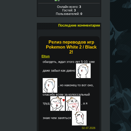
Онлайн всего:
3
Гостей:
3
Пользователей:
0
Последние комментарии
Релиз переводов игр
Pokemon White 2 / Black
2!
Eltun
обалдеть, ждал этого лет 5-10, уже
даже забыл как давно
, но наконец-то вот оно,
спасибо всем за колоссальный
труд
, а я
знаю чем заняться
02.07.2026