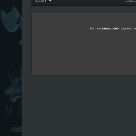
Steam
(19)
Buizer
Гостям запрещено просматрив