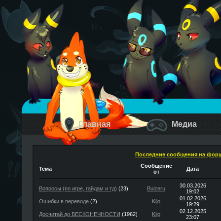
Главная
Медиа
Последние сообщения на фор
Сообщение
Тема
Дата
от
30.03.2026
Вопросы (по игре, гайдам и тд)
(23)
Buizeru
19:02
01.02.2026
Ошибки в переводе
(2)
Kijo
19:29
02.12.2025
Досчитай до БЕСКОНЕЧНОСТИ
(1962)
Kijo
23:07