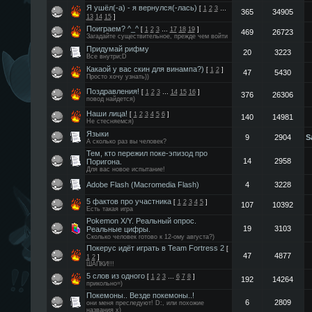
Я ушёл(-а) - я вернулся(-лась)
[
1
2
3
…
365
34905
13
14
15
]
Поиграем? ^_^
[
1
2
3
…
17
18
19
]
469
26723
Загадайте существительное, прежде чем войти
Придумай рифму
20
3223
Все внутри;D
Какаой у вас скин для винампа?)
[
1
2
]
47
5430
Просто хочу узнать))
Поздравления!
[
1
2
3
…
14
15
16
]
376
26306
повод найдется)
Наши лица!
[
1
2
3
4
5
6
]
140
14981
Не стесняемся)
Языки
9
2904
S
А сколько раз вы человек?
Тем, кто пережил поке-эпизод про
14
2958
Поригона.
Для вас новое испытание!
Adobe Flash (Macromedia Flash)
4
3228
5 фактов про участника
[
1
2
3
4
5
]
107
10392
Есть такая игра
Pokemon X/Y. Реальный опрос.
19
3103
Реальные цифры.
Cколько человек готово к 12-ому августа?)
Покерус идёт играть в Team Fortress 2
[
47
4877
1
2
]
ШАПКИ!!!
5 слов из одного
[
1
2
3
…
6
7
8
]
192
14264
прикольно=)
Покемоны.. Везде покемоны..!
6
2809
они меня преследуют! D:, или похожие
названия х)