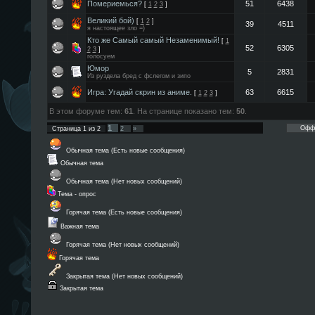
Помериемься?
51
6438
[
1
2
3
]
Великий бой)
[
1
2
]
39
4511
я настоящее зло =)
Кто же Самый самый Незаменимый!
[
1
52
6305
2
3
]
голосуем
Юмор
5
2831
Из руздела бред с фслегом и зипо
Игра: Угадай скрин из аниме.
63
6615
[
1
2
3
]
В этом форуме тем:
61
. На странице показано тем:
50
.
1
Страница
1
из
2
2
»
Обычная тема (Есть новые сообщения)
Обычная тема
Обычная тема (Нет новых сообщений)
Тема - опрос
Горячая тема (Есть новые сообщения)
Важная тема
Горячая тема (Нет новых сообщений)
Горячая тема
Закрытая тема (Нет новых сообщений)
Закрытая тема