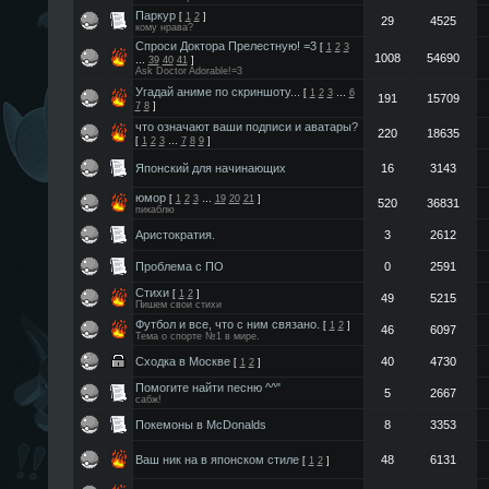
Паркур
[
1
2
]
29
4525
кому нрава?
Спроси Доктора Прелестную! =3
[
1
2
3
1008
54690
…
39
40
41
]
Ask Doctor Adorable!=3
Угадай аниме по скриншоту...
[
1
2
3
…
6
191
15709
7
8
]
что означают ваши подписи и аватары?
220
18635
[
1
2
3
…
7
8
9
]
Японский для начинающих
16
3143
юмор
[
1
2
3
…
19
20
21
]
520
36831
пикаблю
Аристократия.
3
2612
Проблема с ПО
0
2591
Стихи
[
1
2
]
49
5215
Пишем свои стихи
Футбол и все, что с ним связано.
[
1
2
]
46
6097
Тема о спорте №1 в мире.
Сходка в Москве
40
4730
[
1
2
]
Помогите найти песню ^^"
5
2667
сабж!
Покемоны в McDonalds
8
3353
Ваш ник на в японском стиле
48
6131
[
1
2
]