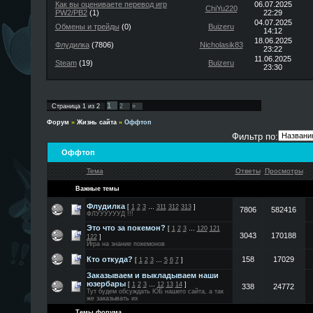
Как вы оцениваете перевод игр
06.07.2025
ChiYu220
PW2/PB2
(1)
22:29
04.07.2025
Обмены и трейды
(0)
Buizeru
14:12
18.06.2025
Флудилка
(7806)
Nicholasik83
23:22
11.06.2025
Steam
(19)
Buizeru
23:30
1
Страница
1
из
2
2
»
Форум
»
Жизнь сайта
»
Оффтоп
Фильтр по:
Оффтоп
Тема
Ответы
Просмотры
Важные темы
Флудилка
[
1
2
3
…
311
312
313
]
7806
582416
ФЛУУУУУУД !!!
Это что за покемон?
[
1
2
3
…
120
121
3043
170188
122
]
Игра на знание покемонов
Кто откуда?
158
17029
[
1
2
3
…
5
6
7
]
Заказываем и выкладываем наши
юзербары
[
1
2
3
…
12
13
14
]
338
24772
Тут будем обсуждать ЮБ нашего сайта, а так
же заказывать их
Темы форума