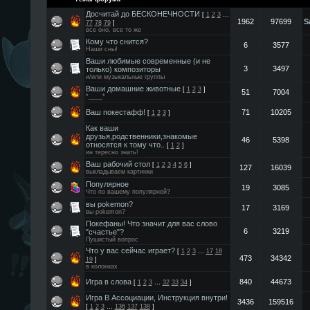
Досчитай до БЕСКОНЕЧНОСТИ
[
1
2
3
…
1962
97699
S
77
78
79
]
все оно, все то же
Кому что снится?
6
3577
Наши сны!
Ваши любимые современные (и не
3
3497
только) композиторы
и/или музыкальные группы
Ваши домашние животные
[
1
2
3
]
51
7004
*____*
Ваш покестафф!
71
10205
[
1
2
3
]
Как ваши
друзья,родственники,знакомые
46
5398
относятся к тому что..
[
1
2
]
ин тересно знать!
Ваш рабочий стол
[
1
2
3
4
5
6
]
127
16039
выкладываем картинки
Популярное
19
3085
Что по вашему популярней?
вы pokemon?
17
3169
вы pokemon?
Покефаны! Что значит для вас слово
6
3219
"счастье"?
Пушистый вопрос
Что у вас сейчас играет?
[
1
2
3
…
17
18
473
34342
19
]
в колонках
Игра в слова
840
44673
[
1
2
3
…
32
33
34
]
Игра В Ассоциации, Инструкция внутри!
3436
159516
[
1
2
3
…
136
137
138
]