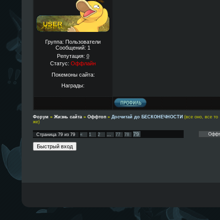
Группа: Пользователи
Сообщений:
1
Репутация:
0
Статус:
Оффлайн
Покемоны сайта:
Награды:
Форум
»
Жизнь сайта
»
Оффтоп
»
Досчитай до БЕСКОНЕЧНОСТИ
(все оно, все то
же)
79
Страница
79
из
79
«
1
2
…
77
78