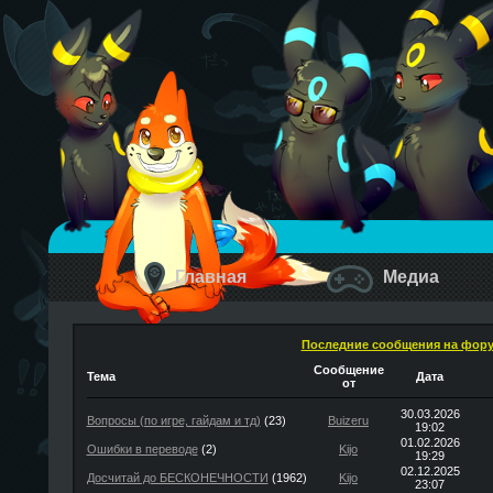
Главная
Медиа
Последние сообщения на фор
Сообщение
Тема
Дата
от
30.03.2026
Вопросы (по игре, гайдам и тд)
(23)
Buizeru
19:02
01.02.2026
Ошибки в переводе
(2)
Kijo
19:29
02.12.2025
Досчитай до БЕСКОНЕЧНОСТИ
(1962)
Kijo
23:07