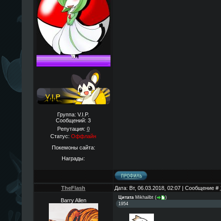
Группа: V.I.P.
Сообщений:
3
Репутация:
0
Статус:
Оффлайн
Покемоны сайта:
Награды:
TheFlаsh
Дата: Вт, 06.03.2018, 02:07 | Сообщение #
Цитата
Mikhailbt
(
)
Barry Allen
1954