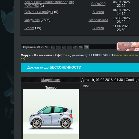
Как вы оцениваете перевод игр
06.07.2025
ChiYu220
PW2/PB2
(1)
22:29
04.07.2025
Обмены и трейды
(0)
Buizeru
14:12
18.06.2025
Флудилка
(7806)
Nicholasik83
23:22
11.06.2025
Steam
(19)
Buizeru
23:30
79
Страница
79
из
79
«
1
2
…
77
78
Форум
»
Жизнь сайта
»
Оффтоп
»
Досчитай до БЕСКОНЕЧНОСТИ
(все оно, все то
же)
Досчитай до БЕСКОНЕЧНОСТИ
Magnificent
Дата: Чт, 01.02.2018, 01:30 | Сообщ
1951
Тренер