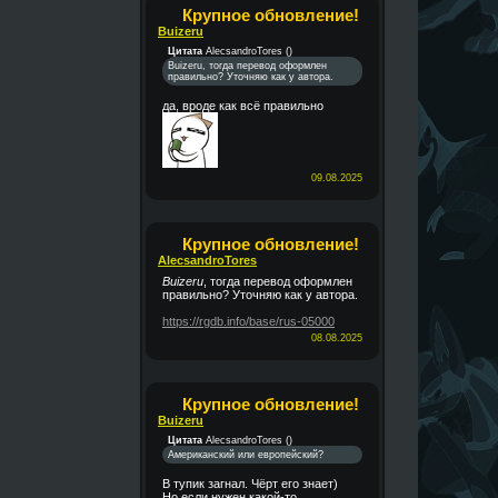
Крупное обновление!
Buizeru
Цитата
AlecsandroTores
(
)
Buizeru, тогда перевод оформлен
правильно? Уточняю как у автора.
да, вроде как всё правильно
09.08.2025
Крупное обновление!
AlecsandroTores
Buizeru
, тогда перевод оформлен
правильно? Уточняю как у автора.
https://rgdb.info/base/rus-05000
08.08.2025
Крупное обновление!
Buizeru
Цитата
AlecsandroTores
(
)
Американский или европейский?
В тупик загнал. Чёрт его знает)
Но если нужен какой-то