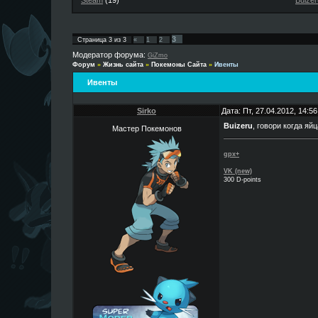
Steam
(19)
Buizer
3
Страница
3
из
3
«
1
2
Модератор форума:
GiZmo
Форум
»
Жизнь сайта
»
Покемоны Сайта
»
Ивенты
Ивенты
Sirko
Дата: Пт, 27.04.2012, 14:
Buizeru
, говори когда я
Мастер Покемонов
gpx+
VK (new)
300 D-points