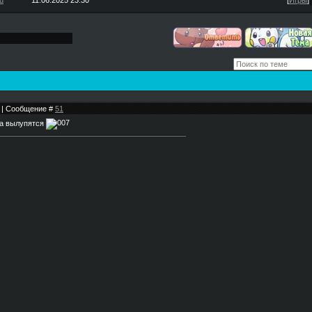
u
11.06.2025 23:30
[
Игры
]
56 | Сообщение #
51
йца вылупятся