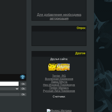
Для добавления необходима
авторизация
Опрос
Другое
Друзья сайта:
Terrier_RG
Вселенная покемонов
Лавка Мяута
Нео Игровой Покефорум
Timber Maniacs
Русская Лига Покемонов
Счетчики: