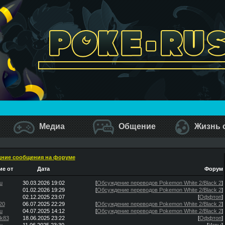
Медиа
Общение
Жизнь 
ние сообщения на форуме
е от
Дата
Форум
u
30.03.2026 19:02
[
Обсуждение переводов Pokemon White 2/Black 2
]
01.02.2026 19:29
[
Обсуждение переводов Pokemon White 2/Black 2
]
02.12.2025 23:07
[
Оффтоп
]
20
06.07.2025 22:29
[
Обсуждение переводов Pokemon White 2/Black 2
]
u
04.07.2025 14:12
[
Обсуждение переводов Pokemon White 2/Black 2
]
ik83
18.06.2025 23:22
[
Оффтоп
]