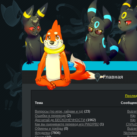
Главная
Послед
Тема
Сообщени
Вопросы (по игре, гайдам и тд)
(23)
Buizer
Ошибки в переводе
(2)
Kijo
Досчитай до БЕСКОНЕЧНОСТИ
(1962)
Kijo
Как вы оцениваете перевод игр PW2/PB2
(1)
ChiYu2
Обмены и трейды
(0)
Buizer
Флудилка
(7806)
Nicholas