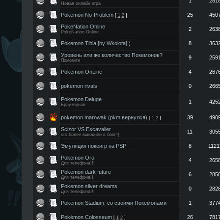
1
281
Новая онлайн игра
Pokemon No-Problem
25
450
[
1
2
]
PokeNation Online
2
263
PokeNation Online
Pokemon Tibia [by Wkolota]:)
8
363
Уровень или же количество Покемонов?
9
259
Помогите
Pokemon OnLine
4
267
pokemon rivals
0
266
Pokemon Deluge
1
425
Браузерная
pokemon marowak (pkm вернулся)
39
490
[
1
2
]
Scizor VS Escavalier
11
305
кто более выгодней в бою=)
Эмуляция покеигр на PSP
8
1121
Pokemon Oro
4
265
Для телефона!!!
Pokemon dark future
6
285
Для телефона!!!
Pokemon silver dreams
0
282
Для телефона!!!
Pokemon Stadium: cо cвоими Покемонами
1
377
Pokémon Colosseum
26
781
[
1
2
]