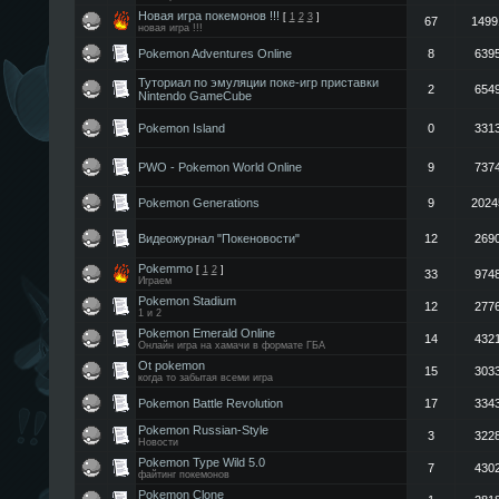
Новая игра покемонов !!!
[
1
2
3
]
67
1499
новая игра !!!
Pokemon Adventures Online
8
639
Туториал по эмуляции поке-игр приставки
2
654
Nintendo GameCube
Pokemon Island
0
331
PWO - Pokemon World Online
9
737
Pokemon Generations
9
2024
Видеожурнал "Покеновости"
12
269
Pokemmo
[
1
2
]
33
974
Играем
Pokemon Stadium
12
277
1 и 2
Pokemon Emerald Online
14
432
Онлайн игра на хамачи в формате ГБА
Ot pokemon
15
303
когда то забытая всеми игра
Pokemon Battle Revolution
17
334
Pokemon Russian-Style
3
322
Новости
Pokemon Type Wild 5.0
7
430
файтинг покемонов
Pokemon Clone