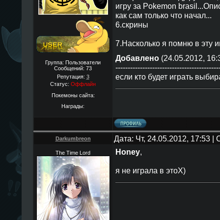
игру за Pokemon brasil...Опи
как сам только что начал...
6.скрины
7.Насколько я помню в эту иг
Добавлено
(24.05.2012, 16:
Группа: Пользователи
------------------------------------------
Сообщений:
73
если кто будет играть выбир
Репутация:
3
Статус:
Оффлайн
Покемоны сайта:
Награды:
Дата: Чт, 24.05.2012, 17:53 
Darkumbreon
Honey
,
The Time Lord
я не играла в этоX)