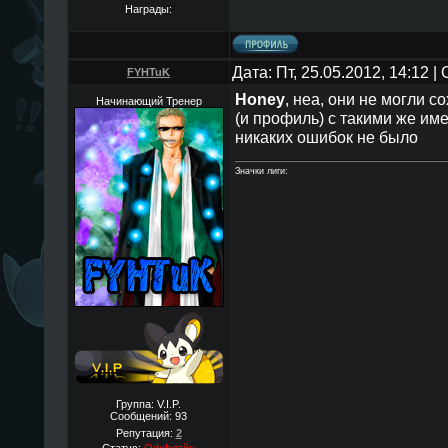
Награды:
Дата: Пт, 25.05.2012, 14:12 
FYHTuK
Honey
, неа, они не могли со
Начинающий Тренер
(и профиль) с такими же име
никаких ошибок не было
Значки лиги:
Группа: V.I.P.
Сообщений:
93
Репутация:
2