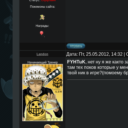
Статус:
Оффлайн
Покемоны сайта:
Награды:
Дата: Пт, 25.05.2012, 14:32 
Landon
FYHTuK
, нет ну я же както
Начинающий Тренер
там тех поков которые у мен
твой ник в игрe?(помоему бр