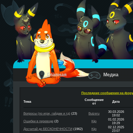
Главная
Медиа
Последние сообщения на фор
Сообщение
Тема
Дата
от
30.03.2026
Вопросы (по игре, гайдам и тд)
(23)
Buizeru
19:02
01.02.2026
Ошибки в переводе
(2)
Kijo
19:29
02.12.2025
Досчитай до БЕСКОНЕЧНОСТИ
(1962)
Kijo
23:07