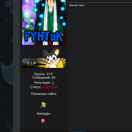
Значки лиги:
Группа: V.I.P.
Сообщений:
93
Репутация:
2
Статус:
Оффлайн
Покемоны сайта:
Награды: