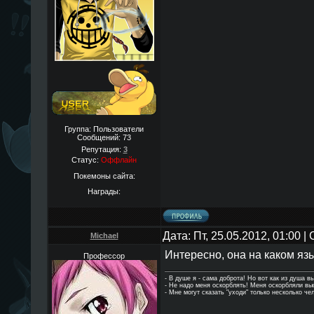
Группа: Пользователи
Сообщений:
73
Репутация:
3
Статус:
Оффлайн
Покемоны сайта:
Награды:
Дата: Пт, 25.05.2012, 01:00 
Michael
Интересно, она на каком яз
Профессор
- В душе я - сама доброта! Но вот как из душа в
- Hе надо меня оскорблять! Меня оскорбляли в
- Мне могут сказать "уходи" только несколько че