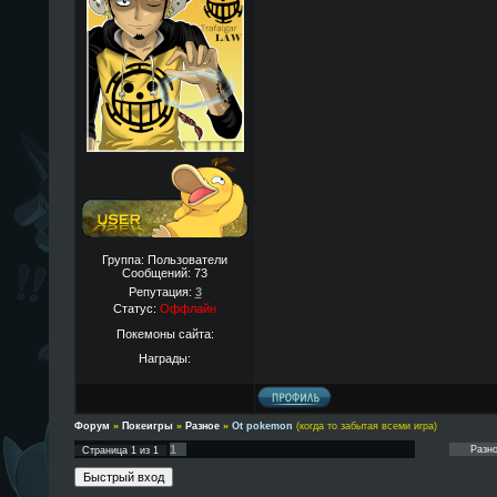
Группа: Пользователи
Сообщений:
73
Репутация:
3
Статус:
Оффлайн
Покемоны сайта:
Награды:
Форум
»
Покеигры
»
Разное
»
Ot pokemon
(когда то забытая всеми игра)
1
Страница
1
из
1