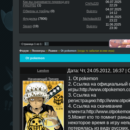
Как вы оцениваете перевод игр
06.07.2025
ChiYu220
PW2/PB2
(1)
22:29
04.07.2025
Обмены и трейды
(0)
Buizeru
14:12
18.06.2025
Флудилка
(7806)
Nicholasik83
23:22
11.06.2025
Steam
(19)
Buizeru
23:30
1
Страница
1
из
1
Форум
»
Покеигры
»
Разное
»
Ot pokemon
(когда то забытая всеми игра)
Ot pokemon
Дата: Чт, 24.05.2012, 16:37 
Landon
1. Ot pokemon
Начинающий Тренер
2. Ссылка на официальный 
игры:http://www.otpokemon.
3. Ссылка на
регистрацию:http://www.otpo
4. Ccылка на скачивание
клиента:http://www.otpokem
5.Может кто то помнит рань
некоторое время в игру нель
потерялась из виду русских,