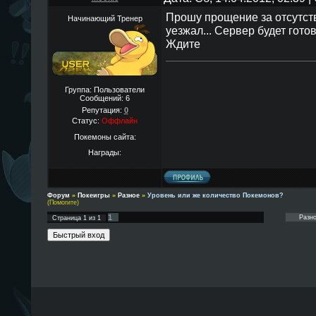
Прошу прощение за отсутств
Начинающий Тренер
уезжал... Сервер будет гото
Ждите
Группа: Пользователи
Сообщений:
6
Репутация:
0
Статус:
Оффлайн
Покемоны сайта:
Награды:
Форум
»
Покеигры
»
Разное
»
Уровень или же количество Покемонов?
(Помогите)
1
Страница
1
из
1