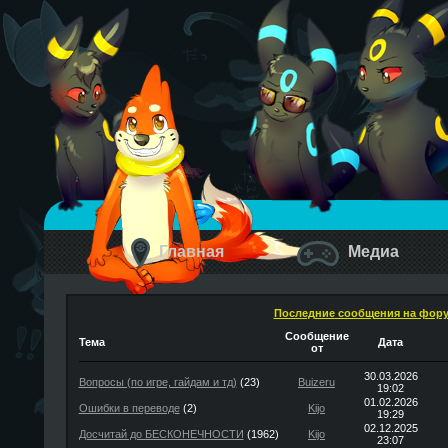
Главная
Медиа
Последние сообщения на фор
Сообщение
Тема
Дата
от
30.03.2026
Вопросы (по игре, гайдам и тд)
(23)
Buizeru
19:02
01.02.2026
Ошибки в переводе
(2)
Kijo
19:29
02.12.2025
Досчитай до БЕСКОНЕЧНОСТИ
(1962)
Kijo
23:07