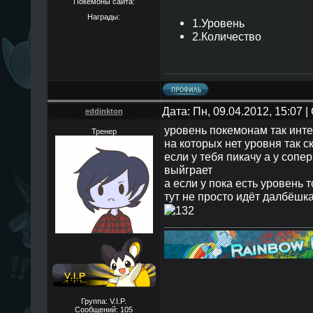
Покемоны сайта:
Награды:
1.Уровень
2.Количество
Дата: Пн, 09.04.2012, 15:07
eddinkton
уровень покемонам так инте
Тренер
на которых нет уровня так с
если у тебя пикачу а у сопе
выйграет
а если у пока есть уровень 
тут не просто идёт далбёшка
Группа: V.I.P.
Сообщений:
105