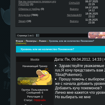
Как вы оцениваете перевод игр
06.07.2025
ChiYu220
PW2/PB2
(1)
22:29
04.07.2025
Обмены и трейды
(0)
Buizeru
14:12
18.06.2025
Флудилка
(7806)
Nicholasik83
23:22
11.06.2025
Steam
(19)
Buizeru
23:30
1
Страница
1
из
1
Форум
»
Покеигры
»
Разное
»
Уровень или же количество Покемонов?
(Помогите)
Уровень или же количество Покемонов?
Дата: Пн, 09.04.2012, 14:33
Mookie
Здравствуйте уважаемые 
Начинающий Тренер
rus.Я хочу представить вам 
Tibia(Pokemon).
Прошу помочь с выбором:
же с начала добавить урове
Добавить кучу покемонов?
Группа: Пользователи
Лично мне кажется что уров
Сообщений:
6
Но выбирать не мне
Репутация:
0
Статус:
Оффлайн