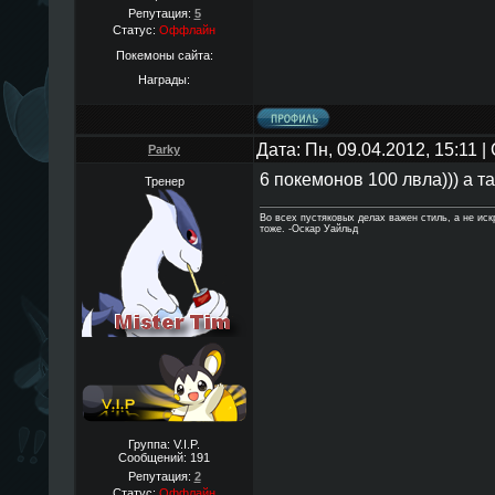
Репутация:
5
Статус:
Оффлайн
Покемоны сайта:
Награды:
Дата: Пн, 09.04.2012, 15:11 
Parky
6 покемонов 100 лвла))) а т
Тренер
Во всех пустяковых делах важен стиль, а не ис
тоже. -Оскар Уайльд
Группа: V.I.P.
Сообщений:
191
Репутация:
2
Статус:
Оффлайн