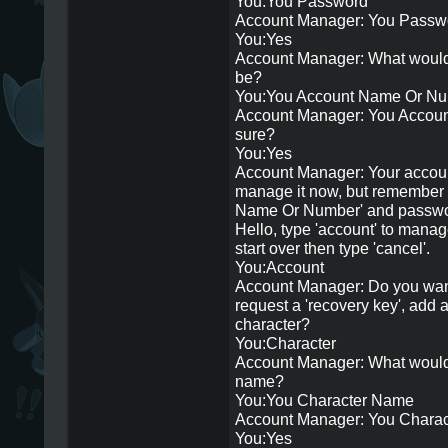
You:You Password
Account Manager: You Password 
You:Yes
Account Manager: What would 
be?
You:You Account Name Or N
Account Manager: You Accoun
sure?
You:Yes
Account Manager: Your accou
manage it now, but remember 
Name Or Number' and passwor
Hello, type 'account' to manag
start over then type 'cancel'.
You:Account
Account Manager: Do you want
request a 'recovery key', add a 
character?
You:Character
Account Manager: What would 
name?
You:You Character Name
Account Manager: You Charac
You:Yes