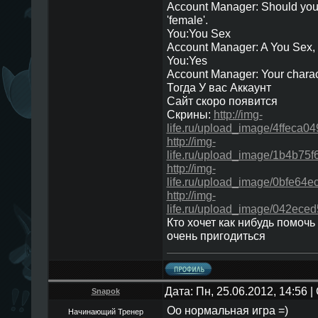
Account Manager: Should your 
'female'.
You:You Sex
Account Manager: A You Sex, 
You:Yes
Account Manager: Your charac
Тогда У вас Аккаунт
Сайт скоро появится
Скрины:
http://img-
life.ru/upload_image/4ffeca
http://img-
life.ru/upload_image/1b4b7
http://img-
life.ru/upload_image/0bfe64
http://img-
life.ru/upload_image/042ece
Кто хочет как нибудь помочь
очень пригодиться
Дата: Пн, 25.06.2012, 14:56
Snapok
Оо нормальная игра =)
Начинающий Тренер