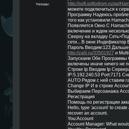
http://soft.softodrom.ru/ap/H
Награды:
можете подключиться к сер
Программу Надеюсь проблем
того как установили Hamachi
Появляется Окно С Hamachi
включение и ждем нескольк
Сверху на вкладку Сеть>По
сети... В окне Индефикатор
Пароль Вводим:123 Дальше
http://zalil.ru/33501927
и Mult
Запускаем Обе Программы 
включены иначе нечего не по
Строке Ip Вводим Ip Сервер
IP:5.192.240.53 Port:7171 С
AUTO Рядом с ней ставим г
Change IP И в строке Accou
Выбираем Персоанажа Acco
Регистрация
Помощь по регистрации акка
Hello, type 'account' to create
recover an account.
You:Account
Account Manager: What would 