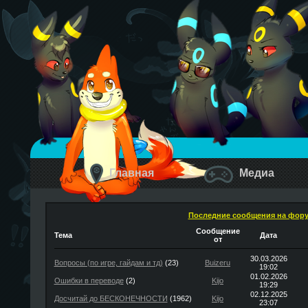
Главная
Медиа
Последние сообщения на фор
Сообщение
Тема
Дата
от
30.03.2026
Вопросы (по игре, гайдам и тд)
(23)
Buizeru
19:02
01.02.2026
Ошибки в переводе
(2)
Kijo
19:29
02.12.2025
Досчитай до БЕСКОНЕЧНОСТИ
(1962)
Kijo
23:07