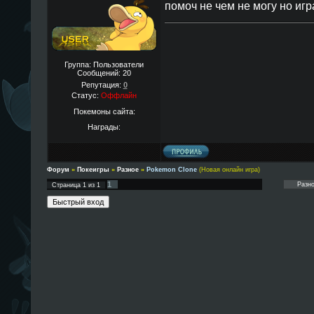
помоч не чем не могу но игр
Группа: Пользователи
Сообщений:
20
Репутация:
0
Статус:
Оффлайн
Покемоны сайта:
Награды:
Форум
»
Покеигры
»
Разное
»
Pokemon Clone
(Новая онлайн игра)
1
Страница
1
из
1