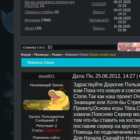
Как вы оцениваете перевод игр
06.07.2025
ChiYu220
PW2/PB2
(1)
22:29
04.07.2025
Обмены и трейды
(0)
Buizeru
14:12
18.06.2025
Флудилка
(7806)
Nicholasik83
23:22
11.06.2025
Steam
(19)
Buizeru
23:30
1
Страница
1
из
1
Форум
»
Покеигры
»
Разное
»
Pokemon Clone
(Новая онлайн игра)
Pokemon Clone
Дата: Пн, 25.06.2012, 14:27
slava9971
Здраствуйте Дорогие Польз
Начинающий Тренер
вам Пока-что новую и совс
Clone.Так как наш проект 
Знающие или Хотя-бы Стре
Проекту.Основа игры Tibia.
хамачи.Поясняю Сервер мол
Группа: Пользователи
том что-бы ставить на хост
Сообщений:
2
поставим сервер на круглос
Репутация:
0
Статус:
Оффлайн
Помощь по подключению к с
Для Начала Скачайте Hama
Покемоны сайта: