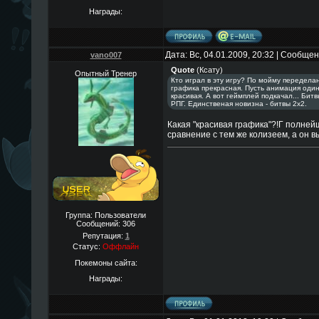
Награды:
Дата: Вс, 04.01.2009, 20:32 | Сообще
vano007
Quote
(
Ксату
)
Опытный Тренер
Кто играл в эту игру? По мойму переделан
графика прекрасная. Пусть анимация один
красивая. А вот геймплей подкачал... Бит
РПГ. Единственая новизна - битвы 2x2.
Какая "красивая графика"?!Г полней
сравнение с тем же колизеем, а он в
Группа: Пользователи
Сообщений:
306
Репутация:
1
Статус:
Оффлайн
Покемоны сайта:
Награды: