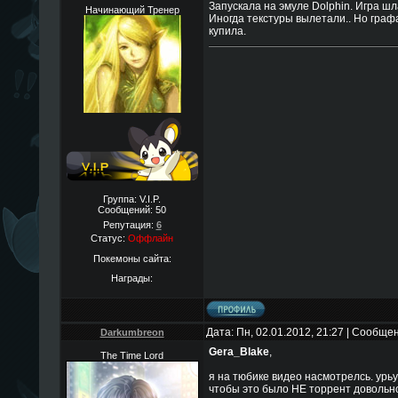
Запускала на эмуле Dolphin. Игра шл
Начинающий Тренер
Иногда текстуры вылетали.. Но графа
купила.
Группа: V.I.P.
Сообщений:
50
Репутация:
6
Статус:
Оффлайн
Покемоны сайта:
Награды:
Дата: Пн, 02.01.2012, 21:27 | Сообще
Darkumbreon
Gera_Blake
,
The Time Lord
я на тюбике видео насмотрелсь. урьу
чтобы это было НЕ торрент довольн