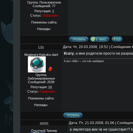
Группа: Пользователи
Сообщений:
77
Репутация:
2
Статус:
Оффлайн
Покемоны сайта:
Награды:
Дата: Чт, 20.03.2008, 19:52 | Сообщение 
Lils
Ксату
, а мне родители просто не разре
Mugiwara Kaizoku-dan!
А вот «SliL» – это Lils наоборот.
Группа:
Заблокированные
Сообщений:
2538
Репутация:
58
Статус:
Оффлайн
Покемоны сайта:
Награды:
Дата: Пт, 21.03.2008, 01:06 | Сообще
anem
а эмулятора вии че не сушествует? 
Опытный Тренер