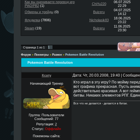
Как вы оцениваете перевод игр
06.07.2025
ChiYu220
PW2/PB2
(1)
22:29
04.07.2025
Обмены и трейды
(0)
Buizeru
14:12
18.06.2025
Флудилка
(7806)
Nicholasik83
23:22
11.06.2025
Steam
(19)
Buizeru
23:30
1
Страница
1
из
1
Форум
»
Покеигры
»
Разное
»
Pokemon Battle Revolution
Pokemon Battle Revolution
Дата: Чт, 20.03.2008, 19:40 | Сообще
Ксату
Кто играл в эту игру? По мойму пере
Начинающий Тренер
вот графика прекрасная. Пусть аним
действительно красивая. А вот геймп
битвы. Никаких элементов РПГ. Единс
Все что не делается - делается в Китае.
Группа: Пользователи
Сообщений:
77
Репутация:
2
Статус:
Оффлайн
Покемоны сайта: