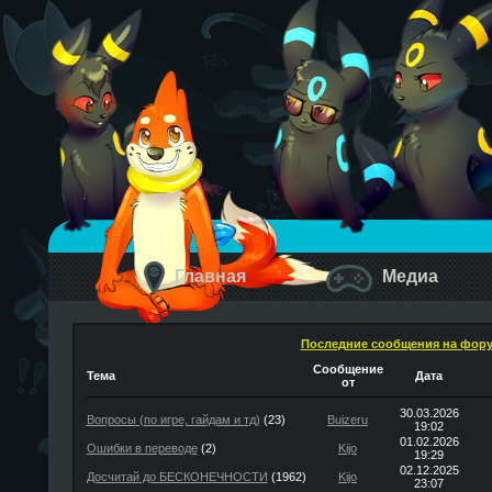
Главная
Медиа
Последние сообщения на фор
Сообщение
Тема
Дата
от
30.03.2026
Вопросы (по игре, гайдам и тд)
(23)
Buizeru
19:02
01.02.2026
Ошибки в переводе
(2)
Kijo
19:29
02.12.2025
Досчитай до БЕСКОНЕЧНОСТИ
(1962)
Kijo
23:07