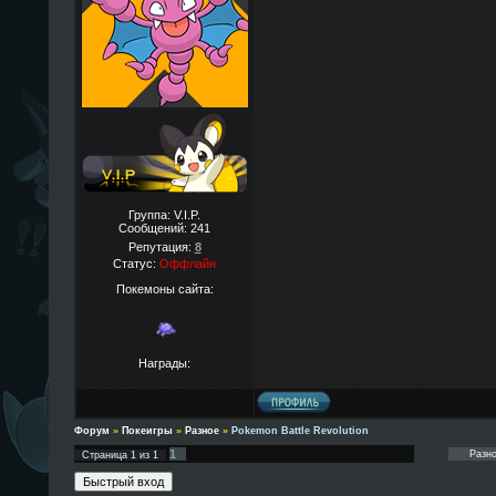
Группа: V.I.P.
Сообщений:
241
Репутация:
8
Статус:
Оффлайн
Покемоны сайта:
Награды:
Форум
»
Покеигры
»
Разное
»
Pokemon Battle Revolution
1
Страница
1
из
1