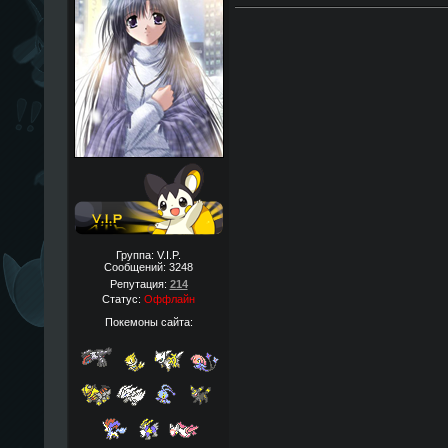
Группа: V.I.P.
Сообщений:
3248
Репутация:
214
Статус:
Оффлайн
Покемоны сайта: