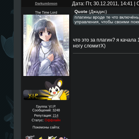
Дата: Пт, 30.12.2011, 14:41 
Darkumbreon
Quote
(
Джадис
)
The Time Lord
плагины вроде те что включён
управления, чтобы cвоими пок
что это за плагин? я качала 
ногу сломитX)
Группа: V.I.P.
Сообщений:
3248
Репутация:
214
Статус:
Оффлайн
Покемоны сайта: