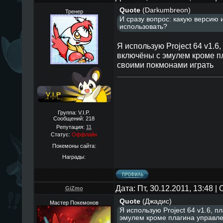
Quote
(
Darkumbreon
)
Тренер
И сразу вопрос: какую версию 
использовать?
Я иcпользую Project 64 v1.6,
включёны c эмулем кроме п
cвоими покмонами играть
Группа: V.I.P.
Сообщений:
218
Репутация:
11
Статус:
Оффлайн
Покемоны сайта:
Награды:
Дата: Пт, 30.12.2011, 13:48 
GiZmo
Quote
(
Джадис
)
Мастер Покемонов
Я иcпользую Project 64 v1.6, п
эмулем кроме плагина управл