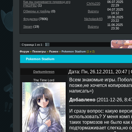
Как вы оцениваете перевод игр
06.07.2025
ChiYu220
PW2/PB2
(1)
22:29
04.07.2025
Обмены и трейды
(0)
Buizeru
14:12
18.06.2025
Флудилка
(7806)
Nicholasik83
23:22
11.06.2025
Steam
(19)
Buizeru
23:30
1
Страница
1
из
1
Форум
»
Покеигры
»
Разное
»
Pokemon Stadium
(1 и 2)
Pokemon Stadium
Дата: Пн, 26.12.2011, 20:47 
Darkumbreon
Всем знакомые игры. Побо
The Time Lord
позже,не хочется копироват
написать=)
Добавлено
(2011-12-26, 8:4
------------------------------------------
И сразу вопрос: какую верс
использовать? У меня комп
таких тормозов не было как
подтормаживает слегка,но о