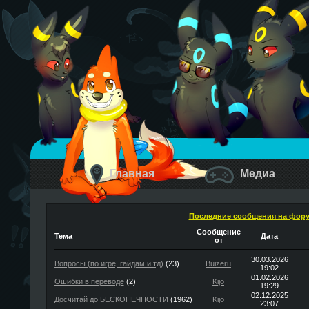
Главная
Медиа
Последние сообщения на фор
Сообщение
Тема
Дата
от
30.03.2026
Вопросы (по игре, гайдам и тд)
(23)
Buizeru
19:02
01.02.2026
Ошибки в переводе
(2)
Kijo
19:29
02.12.2025
Досчитай до БЕСКОНЕЧНОСТИ
(1962)
Kijo
23:07