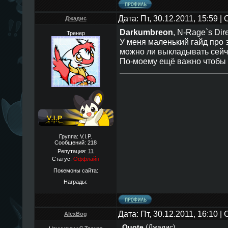
Дата: Пт, 30.12.2011, 15:59 
Джадис
Darkumbreon
, N-Rage`s Dir
Тренер
У меня маленький гайд про 
можно ли выкладывать cейча
По-моему ещё важно чтобы 
Группа: V.I.P.
Сообщений:
218
Репутация:
11
Статус:
Оффлайн
Покемоны сайта:
Награды:
Дата: Пт, 30.12.2011, 16:10 
AlexBog
Quote
(
Джадис
)