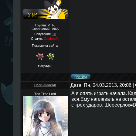
Группа: V.I.P.
Сообщений:
1966
Репутация:
58
Статус:
Оффлайн
Покемоны сайта:
Награды:
Дата: Пн, 04.03.2013, 20:06
Darkumbreon
А я опять играть начала. Ка
The Time Lord
вся.Ему наплевать на осталь
с трех ударов. Шеееерлок=