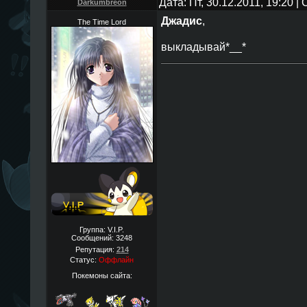
Дата: Пт, 30.12.2011, 19:20 
Darkumbreon
Джадис
,
The Time Lord
выкладывай*__*
Группа: V.I.P.
Сообщений:
3248
Репутация:
214
Статус:
Оффлайн
Покемоны сайта: