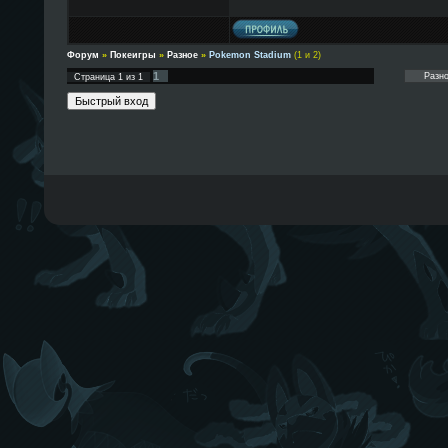
Форум
»
Покеигры
»
Разное
»
Pokemon Stadium
(1 и 2)
1
Страница
1
из
1