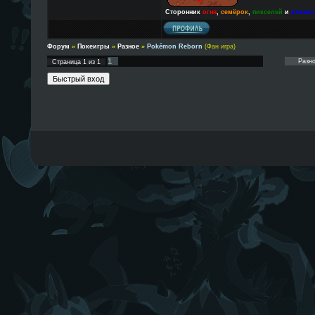
Сторонник
огня
,
семёрок
,
пикселей
и
вокал
Форум
»
Покеигры
»
Разное
»
Pokémon Reborn
(Фан игра)
1
Страница
1
из
1