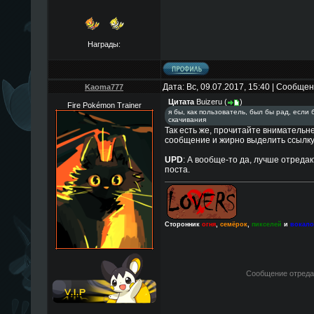
Награды:
Дата: Вс, 09.07.2017, 15:40 | Сообще
Kaoma777
Цитата
Buizeru
(
)
Fire Pokémon Trainer
я бы, как пользователь, был бы рад, если
скачивания
Так есть же, прочитайте внимательн
сообщение и жирно выделить ссылку
UPD
: А вообще-то да, лучше отред
поста.
Сторонник
огня
,
семёрок
,
пикселей
и
вокал
Сообщение отреда