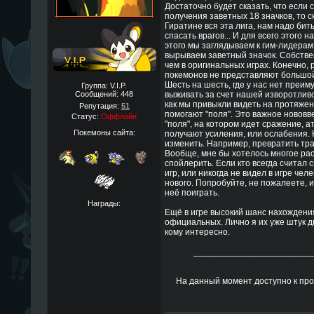
Достаточно будет сказать, что если
получения заветных 18 значков, то ск
Гиратине вся эта лига, нам надо бить
спасать врагов... И для всего этого 
этого мы заглядываем к гим-лидерам
вырываем заветный значок. Собствен
чем в оригинальных играх. Конечно,
покемонов не представляют большой 
Шесть на шесть, где у нас нет преим
Группа: V.I.P.
Сообщений:
448
выживать за счет нашей изворотливо
как мы привыкли видеть на протяжен
Репутация:
51
помогают "поля". Это важное нововв
Статус:
Оффлайн
"поля", на котором идет сражение, а
Покемоны сайта:
получают усиления, или ослабения.
изменить. Например, превратить тр
Вообще, мне бы хотелось многое раск
спойлерить. Если кто всегда считал
игр, или никогда не видел в игре чел
нового. Попробуйте, не пожалеете, и
неё поиграть.
Награды:
Ещё в игре высокий шанс нахождени
официальных. Лично я их уже штук д
кому интересно.
________________________
На данный момент доступно к прох