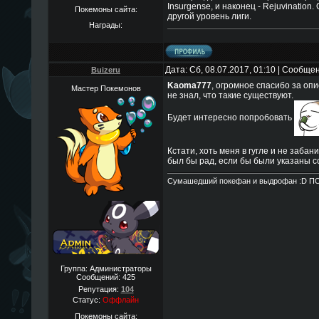
Insurgense, и наконец - Rejuvination.
Покемоны сайта:
другой уровень лиги.
Награды:
Дата: Сб, 08.07.2017, 01:10 | Сообще
Buizeru
Kaoma777
, огромное спасибо за оп
Мастер Покемонов
не знал, что такие существуют.
Будет интересно попробовать
Кстати, хоть меня в гугле и не забани
был бы рад, если бы были указаны с
Сумашедший покефан и выдрофан :D П
Группа: Администраторы
Сообщений:
425
Репутация:
104
Статус:
Оффлайн
Покемоны сайта: