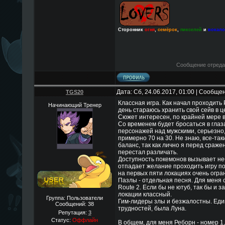
Сторонник
огня
,
семёрок
,
пикселей
и
вокал
Сообщение отреда
Дата: Сб, 24.06.2017, 01:00 | Сообще
TGS20
Классная игра. Как начал проходить Р
Начинающий Тренер
день стараюсь хранить свой сейв в ц
Сюжет интересен, по крайней мере в
Со временем будет бросаться в гла
персонажей над мужскими, серьезно
примерно 70 на 30. Не знаю, все-та
баланс, так как лично я перед сраж
перестал различать.
Доступность покемонов вызывает не
отпадает желание проходить игру по 
на первых пяти локациях очень огра
Пазлы - отдельная песня. Для меня 
Route 2. Если бы не ютуб, так бы и з
локации классный.
Группа: Пользователи
Гим-лидеры злы и безжалостны. Еди
Сообщений:
38
трудностей, была Луна.
Репутация:
3
Статус:
Оффлайн
В общем, для меня Реборн - номер 1, 