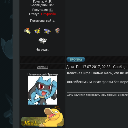
Группа: V.I.P.
Сообщений:
448
Репутация:
51
Статус:
Оффлайн
Покемоны сайта:
Награды:
Дата: Пн, 17.07.2017, 02:33 | Сообще
valya51
Классная игра! Только жаль, что не н
Начинающий Тренер
английским и многие фразы без пер
Хочу научится переводить игры покемон и сделат