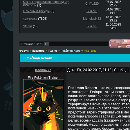
Как вы оцениваете перевод игр
06.07.2025
ChiYu220
PW2/PB2
(1)
22:29
04.07.2025
Обмены и трейды
(0)
Buizeru
14:12
18.06.2025
Флудилка
(7806)
Nicholasik83
23:22
11.06.2025
Steam
(19)
Buizeru
23:30
1
Страница
1
из
1
Форум
»
Покеигры
»
Разное
»
Pokémon Reborn
(Фан игра)
Pokémon Reborn
Дата: Пт, 24.02.2017, 11:12 | Сообще
Kaoma777
Fire Pokémon Trainer
Pokemon Reborn
- это игра создан
компютеров. Реборн - это многостр
видом пост-апокалипсис. Город, кот
разрушен землетресением, а озеро 
тероризирует Команда Метеор, кото
покемонов. Именно в этот хаос и по
предстоит зарегистрироваться в мес
покемона (любого старта из 1-6 генов
целых восемнадцать (каждому типу п
покемонов). Недолго думая мы пускае
медленно, но верно бросает нас са