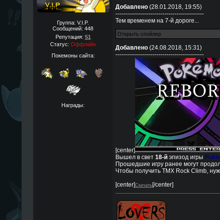
Добавлено
(28.01.2018, 19:55)
---------------------------------------------
Тем временем на 7-й дороге...
Группа: V.I.P.
Сообщений:
448
Репутация:
51
Статус:
Оффлайн
Добавлено
(24.08.2018, 15:31)
---------------------------------------------
Покемоны сайта:
Награды:
[center]
Вышел в свет
18-й
эпизод игры
Pokem
Прошедшие игру ранее могут продол
Чтобы получить TMX Rock Climb, нуж
[center]
[/center]
Скачать