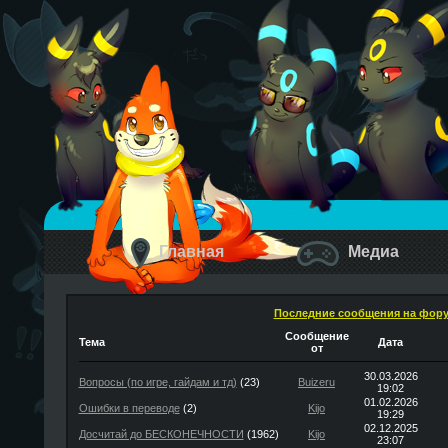
Главная
Медиа
Последние сообщения на фор
Сообщение
Тема
Дата
от
30.03.2026
Вопросы (по игре, гайдам и тд)
(23)
Buizeru
19:02
01.02.2026
Ошибки в переводе
(2)
Kijo
19:29
02.12.2025
Досчитай до БЕСКОНЕЧНОСТИ
(1962)
Kijo
23:07