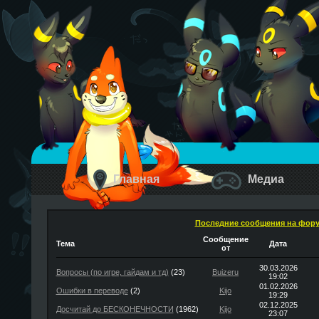
Главная
Медиа
Последние сообщения на фор
Сообщение
Тема
Дата
от
30.03.2026
Вопросы (по игре, гайдам и тд)
(23)
Buizeru
19:02
01.02.2026
Ошибки в переводе
(2)
Kijo
19:29
02.12.2025
Досчитай до БЕСКОНЕЧНОСТИ
(1962)
Kijo
23:07