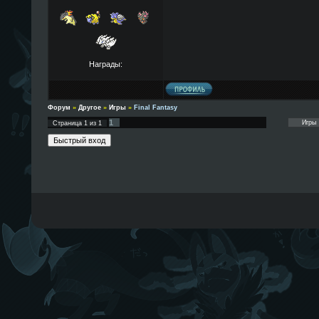
Награды:
Форум
»
Другое
»
Игры
»
Final Fantasy
1
Страница
1
из
1