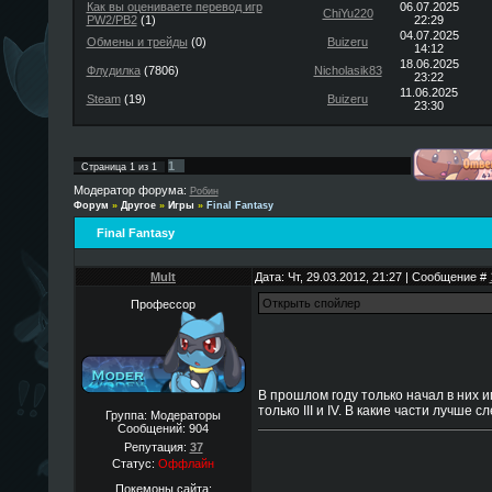
Как вы оцениваете перевод игр
06.07.2025
ChiYu220
PW2/PB2
(1)
22:29
04.07.2025
Обмены и трейды
(0)
Buizeru
14:12
18.06.2025
Флудилка
(7806)
Nicholasik83
23:22
11.06.2025
Steam
(19)
Buizeru
23:30
1
Страница
1
из
1
Модератор форума:
Робин
Форум
»
Другое
»
Игры
»
Final Fantasy
Final Fantasy
Mult
Дата: Чт, 29.03.2012, 21:27 | Сообщение #
Профессор
В прошлом году только начал в них иг
только III и IV. В какие части лучше 
Группа: Модераторы
Сообщений:
904
Репутация:
37
Статус:
Оффлайн
Покемоны сайта: