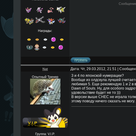
Сообщение
Награды:
Дата: Чт, 29.03.2012, 21:51 | Сообще
Nat
3 и 4 по японской нумерации?
Опытный Тренер
Вообще из олдскула лучшей считаетс
любимая 5. Еще рекомендую 1 и 2 в вер
Dawn of Souls. Ну, для особого задр
удовольствие будет не то )))
В версии выше СНЕС не играла толком
этому поводу ничего сказать не могу.
Группа: V.I.P.