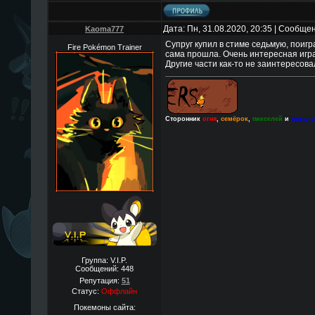
Дата: Пн, 31.08.2020, 20:35 | Сообще
Kaoma777
Супруг купил в стиме седьмую, поигр
Fire Pokémon Trainer
сама прошла. Очень интересная игра
Другие части как-то не заинтересовал
Сторонник
огня
,
семёрок
,
пикселей
и
вокал
Группа: V.I.P.
Сообщений:
448
Репутация:
51
Статус:
Оффлайн
Покемоны сайта: