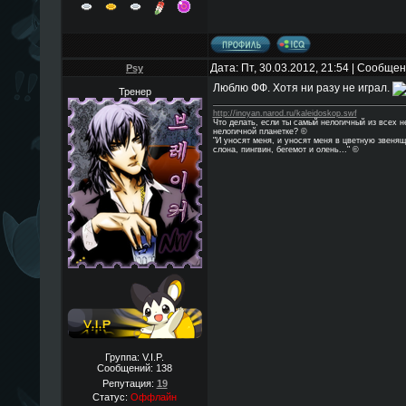
Дата: Пт, 30.03.2012, 21:54 | Сообще
Psy
Люблю ФФ. Хотя ни разу не играл.
Тренер
http://inoyan.narod.ru/kaleidoskop.swf
Что делать, если ты самый нелогичный из всех 
нелогичной планетке? ©
"И уносят меня, и уносят меня в цветную звенящ
слона, пингвин, бегемот и олень..." ©
Группа: V.I.P.
Сообщений:
138
Репутация:
19
Статус:
Оффлайн