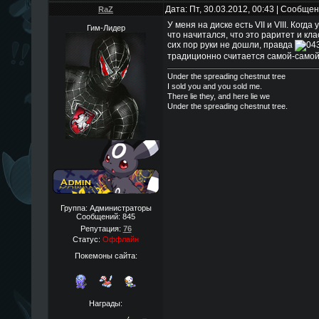
Дата: Пт, 30.03.2012, 00:43 | Сообще
RaZ
У меня на диске есть VII и VIII. Когд
Гим-Лидер
что начитался, что это раритет и кла
сих пор руки не дошли, правда
традиционно считается самой-самой
Under the spreading chestnut tree
I sold you and you sold me.
There lie they, and here lie we
Under the spreading chestnut tree.
Группа: Администраторы
Сообщений:
845
Репутация:
76
Статус:
Оффлайн
Покемоны сайта:
Награды: