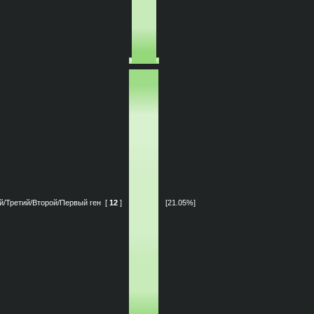
й/Третий/Второй/Первый ген
[
12
]
[21.05%]