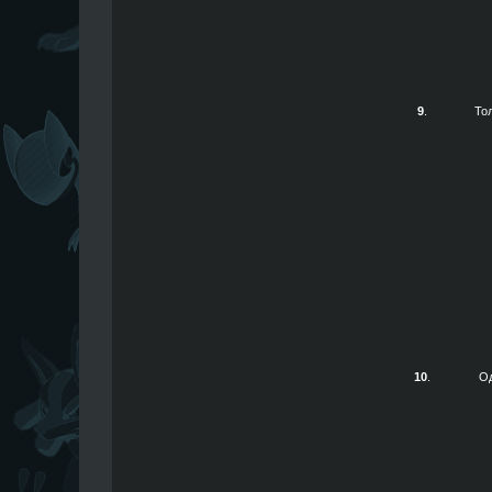
9
.
То
10
.
О