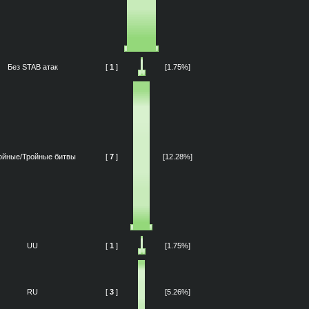
Без STAB атак
[
1
]
[1.75%]
ойные/Тройные битвы
[
7
]
[12.28%]
UU
[
1
]
[1.75%]
RU
[
3
]
[5.26%]