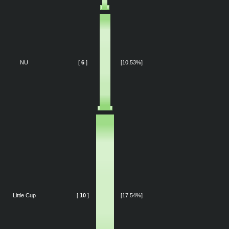
NU
[
6
]
[10.53%]
Little Cup
[
10
]
[17.54%]