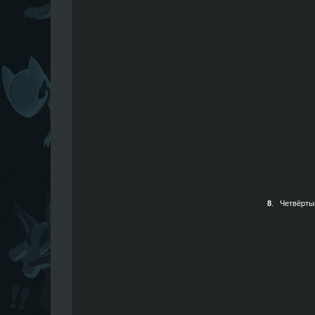
8
.
Четвёрты