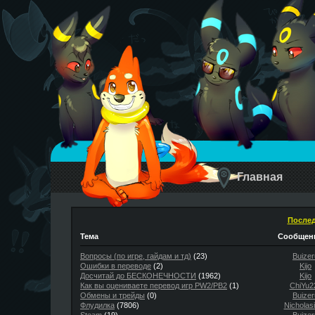
Главная
Послед
Тема
Сообщени
Вопросы (по игре, гайдам и тд)
(23)
Buizer
Ошибки в переводе
(2)
Kijo
Досчитай до БЕСКОНЕЧНОСТИ
(1962)
Kijo
Как вы оцениваете перевод игр PW2/PB2
(1)
ChiYu2
Обмены и трейды
(0)
Buizer
Флудилка
(7806)
Nicholas