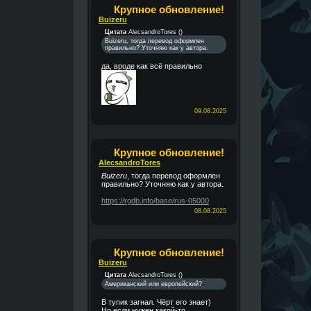
Крупное обновление!
Buizeru
Цитата
AlecsandroTores
(
)
Buizeru, тогда перевод оформлен
правильно? Уточняю как у автора.
да, вроде как всё правильно
09.08.2025
Крупное обновление!
AlecsandroTores
Buizeru
, тогда перевод оформлен
правильно? Уточняю как у автора.
https://rgdb.info/base/rus-05000
08.08.2025
Крупное обновление!
Buizeru
Цитата
AlecsandroTores
(
)
Американский или европейский?
В тупик загнал. Чёрт его знает)
Но если нужен какой-то