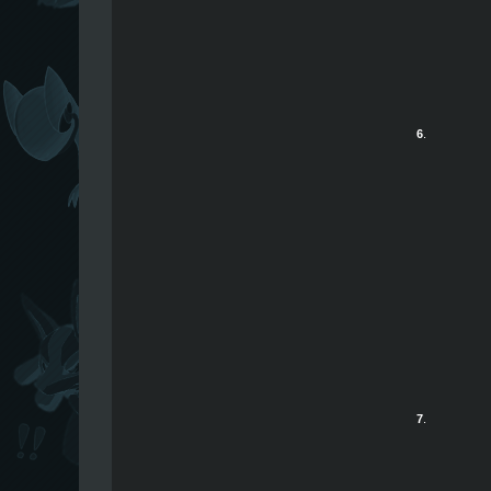
6
.
7
.