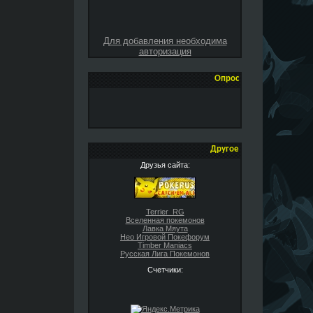
Для добавления необходима
авторизация
Опрос
Другое
Друзья сайта:
Terrier_RG
Вселенная покемонов
Лавка Мяута
Нео Игровой Покефорум
Timber Maniacs
Русская Лига Покемонов
Счетчики: