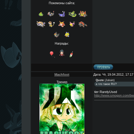
Покемоны сайта:
Награды:
Machfoot
Дата: Чт, 19.04.2012, 17:1
Quote
(
Jukain
)
Тренер
а что такое RU?
tier RarelyUsed
http://www.smogon.com/bw/