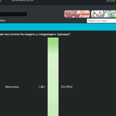
u
11.06.2025 23:30
[
Игры
]
нира
ат вы хотели бы видеть у следующего турнира?
Монотипы
[
12
]
[21.05%]