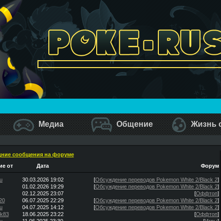
Медиа
Общение
Жизнь 
ние сообщения на форуме
е от
Дата
Форум
u
30.03.2026 19:02
[
Обсуждение переводов Pokemon White 2/Black 2
]
01.02.2026 19:29
[
Обсуждение переводов Pokemon White 2/Black 2
]
02.12.2025 23:07
[
Оффтоп
]
20
06.07.2025 22:29
[
Обсуждение переводов Pokemon White 2/Black 2
]
u
04.07.2025 14:12
[
Обсуждение переводов Pokemon White 2/Black 2
]
ik83
18.06.2025 23:22
[
Оффтоп
]