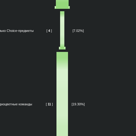
лько Choice-предметы
[
4
]
[7.02%]
дноцветные команды
[
11
]
[19.30%]