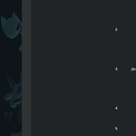
2
.
3
.
Дв
4
.
5
.