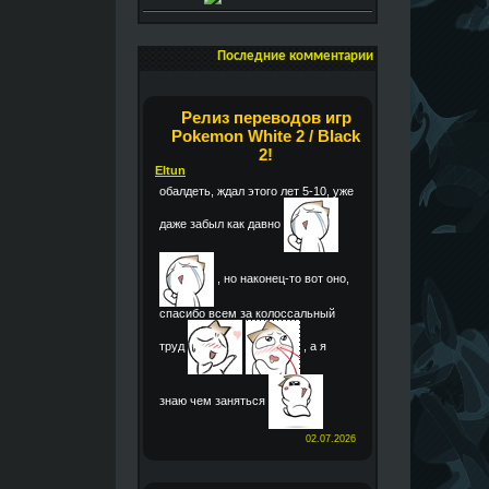
Последние комментарии
Релиз переводов игр
Pokemon White 2 / Black
2!
Eltun
обалдеть, ждал этого лет 5-10, уже
даже забыл как давно
, но наконец-то вот оно,
спасибо всем за колоссальный
труд
, а я
знаю чем заняться
02.07.2026