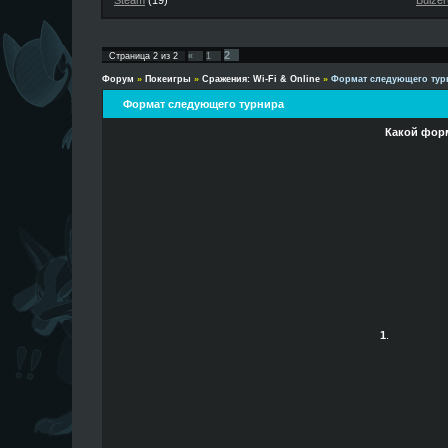
Steam
(19)
Buizer
2
Страница
2
из
2
«
1
Форум
»
Покеигры
»
Сражения: Wi-Fi & Online
»
Формат следующего тур
Формат следующего турнира
Какой форм
1
.