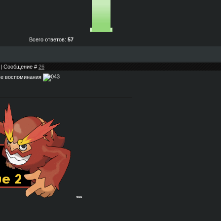
Всего ответов:
57
4 | Сообщение #
26
тные воспоминания
-
300