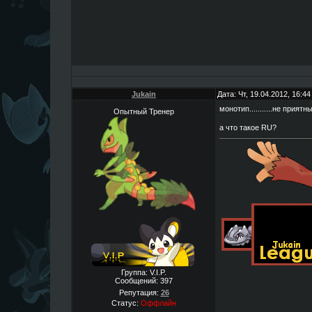
Jukain
Дата: Чт, 19.04.2012, 16:4
монотип...........не прия
Опытный Тренер
а что такое RU?
Группа: V.I.P.
Сообщений:
397
Репутация:
26
Статус:
Оффлайн