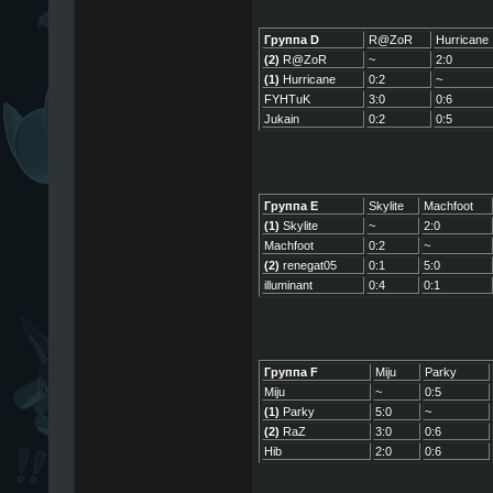
Группа D
R@ZoR
Hurricane
(2)
R@ZoR
~
2:0
(1)
Hurricane
0:2
~
FYHTuK
3:0
0:6
Jukain
0:2
0:5
Группа E
Skylite
Machfoot
(1)
Skylite
~
2:0
Machfoot
0:2
~
(2)
renegat05
0:1
5:0
illuminant
0:4
0:1
Группа F
Miju
Parky
Miju
~
0:5
(1)
Parky
5:0
~
(2)
RaZ
3:0
0:6
Hib
2:0
0:6