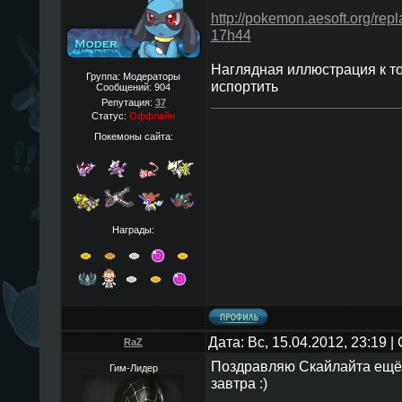
http://pokemon.aesoft.org/repl
17h44
Наглядная иллюстрация к то
Группа: Модераторы
испортить
Сообщений:
904
Репутация:
37
Статус:
Оффлайн
Покемоны сайта:
Награды:
Дата: Вс, 15.04.2012, 23:19 
RaZ
Поздравляю Скайлайта ещё 
Гим-Лидер
завтра :)