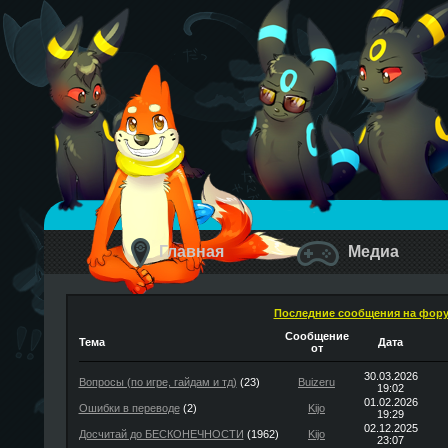
Главная
Медиа
Последние сообщения на фор
Сообщение
Тема
Дата
от
30.03.2026
Вопросы (по игре, гайдам и тд)
(23)
Buizeru
19:02
01.02.2026
Ошибки в переводе
(2)
Kijo
19:29
02.12.2025
Досчитай до БЕСКОНЕЧНОСТИ
(1962)
Kijo
23:07