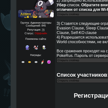
2) Запрещено использовани
Убер
-список.
Обратите вни
отличен от списка для Wi-
Группа: Администраторы
3) Ставятся следующие огра
Сообщений:
845
Evasion Clause, Sleep Claus
Репутация:
76
Clause, Self-KO clause
Статус:
Оффлайн
4) Разрешается использоват
Покемоны сайта:
World способностями, не вк
Все сражения проходят на с
PokeRus. Пароль от сервера
Награды:
Список участников
Регистраци