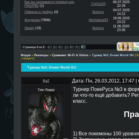
Как вы оцениваете перевод игр
06.07.2025
ChiYu220
PW2/PB2
(1)
22:29
04.07.2025
Обмены и трейды
(0)
Buizeru
14:12
18.06.2025
Флудилка
(7806)
Nicholasik83
23:22
11.06.2025
Steam
(19)
Buizeru
23:30
8
Страница
8
из
8
«
1
2
…
6
7
Форум
»
Покеигры
»
Сражения: Wi-Fi & Online
»
Турнир №3: Dream World OU
(По
стандарт))
Турнир №3: Dream World OU
Дата: Пн, 26.03.2012, 17:47
RaZ
Турнир ПокеРуса №3 в форм
Гим-Лидер
ли что-то ещё добавить? Ре
класс.
Пра
1) Все покемоны 100 уровня