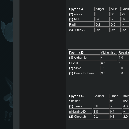
Группа A
nitiger
Mult
Radli
(2)
nitiger
~
0:5
2:0
(1)
Mult
5:0
~
3:0
Radli
0:2
0:3
~
SatoshiNya
0:5
0:6
0:3
Группа B
Alchemist
Rozalia
(3)
Alchemist
~
4:0
Rozalia
0:4
~
(2)
Sirko
1:0
5:0
(1)
CoupeDeBoule
3:0
5:0
Группа C
Shelder
Trase
niki
Shelder
~
0:6
0:2
(1)
Trase
6:0
~
4:0
nikitanik140
2:0
0:4
~
(2)
Cheetah
0:1
0:5
2:0