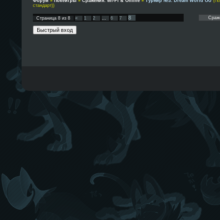
Форум
»
Покеигры
»
Сражения: Wi-Fi & Online
»
Турнир №3: Dream World OU
(По
стандарт))
8
Страница
8
из
8
«
1
2
…
6
7