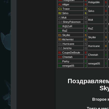
G1
Hobgoblin
0
Hobgoblin
5
A2
nitiger
0
C1
Trase
0
Sirko
0
B2
Sirko
6
A1
Mult
6
Mult
2
G3
ShinyPokemon
0
D2
R@ZoR
0
RaZ
0
F2
RaZ
3
E1
Skylite
6
Skylite
3
B3
Alchemist
0
D1
Hurricane
5
Hurricane
0
G2
Jericho
0
B1
CoupeDeBoule
0
Cheetah
0
C2
Cheetah
3
F1
Parky
0
renegat05
3
E2
renegat05
1
Поздравляем
Sky
Второе м
Третье мес