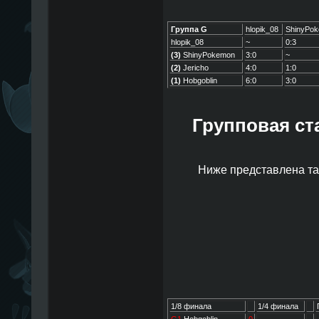
Группа G
hlopik_08
ShinyPo
hlopik_08
~
0:3
(3)
ShinyPokemon
3:0
~
(2)
Jericho
4:0
1:0
(1)
Hobgoblin
6:0
3:0
Групповая ст
Ниже представлена та
1/8 финала
1/4 финала