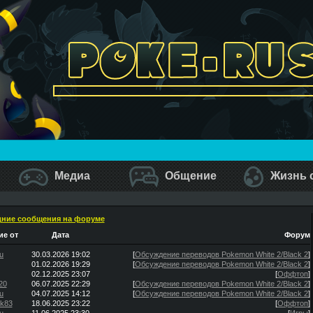
Медиа
Общение
Жизнь 
ние сообщения на форуме
е от
Дата
Форум
u
30.03.2026 19:02
[
Обсуждение переводов Pokemon White 2/Black 2
]
01.02.2026 19:29
[
Обсуждение переводов Pokemon White 2/Black 2
]
02.12.2025 23:07
[
Оффтоп
]
20
06.07.2025 22:29
[
Обсуждение переводов Pokemon White 2/Black 2
]
u
04.07.2025 14:12
[
Обсуждение переводов Pokemon White 2/Black 2
]
ik83
18.06.2025 23:22
[
Оффтоп
]