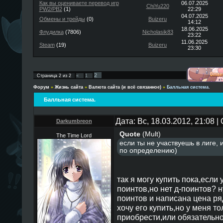
Как вы оцениваете перевод игр
06.07.2025
ChiYu220
PW2/PB2
(1)
22:29
04.07.2025
Обмены и трейды
(0)
Buizeru
14:12
18.06.2025
Флудилка
(7806)
Nicholasik83
23:22
11.06.2025
Steam
(19)
Buizeru
23:30
2
Страница
2
из
2
«
1
Форум
»
Жизнь сайта
»
Валюта сайта (и всё связанное)
»
Балльная система.
Балльная система.
Дата: Вс, 18.03.2012, 21:08 
Darkumbreon
Quote
(
Mult
)
The Time Lord
если ты не участвуешь в лиге, 
по определению)
так я могу купить пока,если 
поинтов,но нет д-поинтов? н
поинтов и написана цена ряд
хочу его купить,но у меня то
приобрести,или обязательн