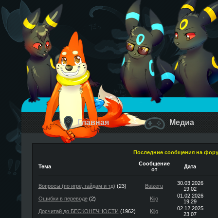
Главная
Медиа
Последние сообщения на фор
Сообщение
Тема
Дата
от
30.03.2026
Вопросы (по игре, гайдам и тд)
(23)
Buizeru
19:02
01.02.2026
Ошибки в переводе
(2)
Kijo
19:29
02.12.2025
Досчитай до БЕСКОНЕЧНОСТИ
(1962)
Kijo
23:07