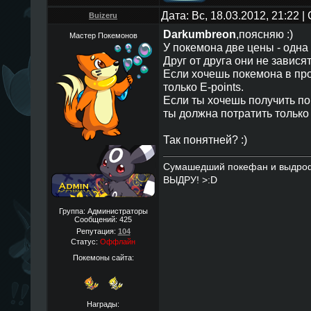
Дата: Вс, 18.03.2012, 21:22 
Buizeru
Darkumbreon
,поясняю :)
Мастер Покемонов
У покемона две цены - одна 
Друг от друга они не зависят
Если хочешь покемона в про
только E-points.
Если ты хочешь получить пок
ты должна потратить только 
Так понятней? :)
Сумашедший покефан и выдро
ВЫДРУ! >:D
Группа: Администраторы
Сообщений:
425
Репутация:
104
Статус:
Оффлайн
Покемоны сайта:
Награды: