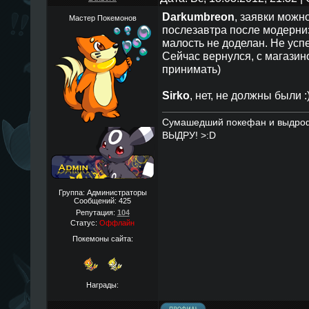
Darkumbreon
, заявки можно
Мастер Покемонов
послезавтра после модерниз
малость не доделан. Не успе
Сейчас вернулся, с магазин
принимать)
Sirko
, нет, не должны были :
Сумашедший покефан и выдро
ВЫДРУ! >:D
Группа: Администраторы
Сообщений:
425
Репутация:
104
Статус:
Оффлайн
Покемоны сайта:
Награды: