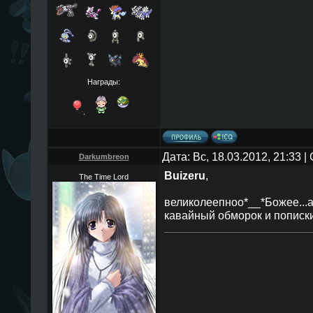
Награды:
Дата: Вс, 18.03.2012, 21:33 
Darkumbreon
Buizeru
,
The Time Lord
великолеепноо*__*Божее...ах
кавайный обморок и пописк