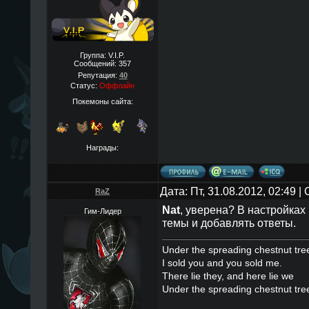
Группа: V.I.P.
Сообщений:
357
Репутация:
40
Статус:
Оффлайн
Покемоны сайта:
Награды:
Дата: Пт, 31.08.2012, 02:49 
RaZ
Nat
, уверена? В настройках
Гим-Лидер
темы и добавлять ответы.
Under the spreading chestnut tre
I sold you and you sold me.
There lie they, and here lie we
Under the spreading chestnut tre