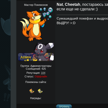
Nat
,
Cheetah
, постараюсь з
Мастер Покемонов
если еще не сделали :)
Сумашедший покефан и выдро
ВЫДРУ! >:D
Группа: Администраторы
Сообщений:
425
Репутация:
104
Статус:
Оффлайн
Покемоны сайта:
Награды: