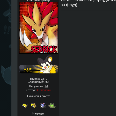
Опытный Тренер
за флуд)
Группа: V.I.P.
Сообщений:
256
Репутация:
44
Статус:
Оффлайн
Покемоны сайта:
Награды: