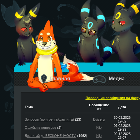
Главная
Медиа
Последние сообщения на фор
Сообщение
Тема
Дата
от
30.03.2026
Вопросы (по игре, гайдам и тд)
(23)
Buizeru
19:02
01.02.2026
Ошибки в переводе
(2)
Kijo
19:29
02.12.2025
Досчитай до БЕСКОНЕЧНОСТИ
(1962)
Kijo
23:07