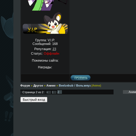
Группа: V.I.P.
Сообщений:
168
Репутация:
23
Статус:
Оффлайн
Покемоны сайта:
Награды:
Форум
»
Другое
»
Аниме
»
Beelzebub / Вельзепуз
(Anime)
2
Страница
2
из
2
«
1