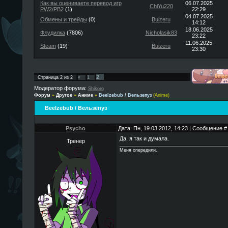
Как вы оцениваете перевод игр
06.07.2025
ChiYu220
PW2/PB2
(1)
22:29
04.07.2025
Обмены и трейды
(0)
Buizeru
14:12
18.06.2025
Флудилка
(7806)
Nicholasik83
23:22
11.06.2025
Steam
(19)
Buizeru
23:30
2
Страница
2
из
2
«
1
Модератор форума:
Shikoro
Форум
»
Другое
»
Аниме
»
Beelzebub / Вельзепуз
(Anime)
Beelzebub / Вельзепуз
Psycho
Дата: Пн, 19.03.2012, 14:23 | Сообщение 
Да, я так и думала.
Тренер
Меня опередили.