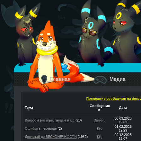
Главная
Медиа
Последние сообщения на фор
Сообщение
Тема
Дата
от
30.03.2026
Вопросы (по игре, гайдам и тд)
(23)
Buizeru
19:02
01.02.2026
Ошибки в переводе
(2)
Kijo
19:29
02.12.2025
Досчитай до БЕСКОНЕЧНОСТИ
(1962)
Kijo
23:07