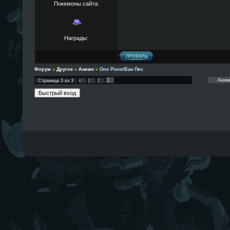
Покемоны сайта:
Награды:
Форум
»
Другое
»
Аниме
»
One Piece/Ван Пис
3
Страница
3
из
3
«
1
2