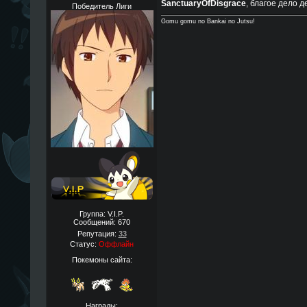
SanctuaryOfDisgrace
, благое дело 
Победитель Лиги
Gomu gomu no Bankai no Jutsu!
Группа: V.I.P.
Сообщений:
670
Репутация:
33
Статус:
Оффлайн
Покемоны сайта:
Награды: