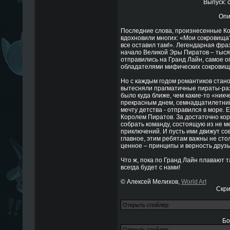
Выпуск: 
Опи
Последние слова, произнесенные Ко
вдохновили многих: «Мои сокровища?
все оставил там!». Легендарная фр
начало Великой Эры Пиратов – тыся
отправились на Гранд Лайн, самое о
обладателями мифических сокровищ.
Но с каждым годом романтиков стано
вытесняли прагматичные пираты-ра
было куда ближе, чем какие-то «никч
прекрасным днем, семнадцатилетни
мечту детства - отправился в море. Е
Королем Пиратов. За достаточно кор
собрать команду, состоящую из не 
приключений. И пусть ими движут с
главное, этим ребятам важны не стол
ценное – принципы и верность друзь
Что ж, пока по Гранд Лайн плавают 
всегда будет с нами!
© Алексей Мелихов,
World Art
Скр
Бо