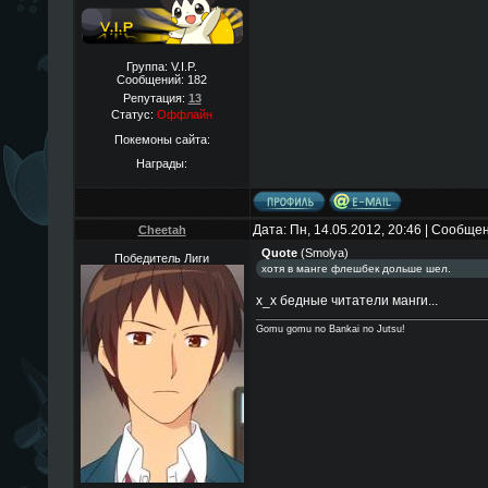
Группа: V.I.P.
Сообщений:
182
Репутация:
13
Статус:
Оффлайн
Покемоны сайта:
Награды:
Дата: Пн, 14.05.2012, 20:46 | Сообще
Cheetah
Quote
(
Smolya
)
Победитель Лиги
хотя в манге флешбек дольше шел.
х_х бедные читатели манги...
Gomu gomu no Bankai no Jutsu!