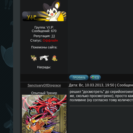
Группа: V.I.P.
Сообщений:
670
Репутация:
33
Статус:
Оффлайн
Покемоны сайта:
Награды:
Дата: Вс, 10.03.2013, 19:50 | Сообще
SanctuaryOfDisgrace
решил "досмотреть" до серийонгоинг
Опытный Тренер
же, сколько просмотрено), просто как
поливине (ну согласно тому количест