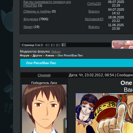
Как вы оцениваете перевод игр
06.07.2025
ChiYu220
PW2/PB2
(1)
22:29
04.07.2025
Обмены и трейды
(0)
Buizeru
14:12
18.06.2025
Флудилка
(7806)
Nicholasik83
23:22
11.06.2025
Steam
(19)
Buizeru
23:30
3
Страница
3
из
3
«
1
2
Модератор форума:
Shikoro
Форум
»
Другое
»
Аниме
»
One Piece/Ван Пис
One Piece/Ван Пис
Дата: Чт, 23.02.2012, 08:54 | Сообще
Cheetah
One
Победитель Лиги
Ва