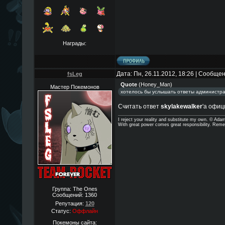
Награды:
Дата: Пн, 26.11.2012, 18:26 | Сообще
fsLeg
Quote
(
Honey_Man
)
Мастер Покемонов
хотелось бы услышать ответы администр
Считать ответ
skylakewalker
'а офиц
I reject your reality and substitute my own. © Ad
With great power comes great responsibility. Reme
Группа: The Ones
Сообщений:
1360
Репутация:
120
Статус:
Оффлайн
Покемоны сайта: