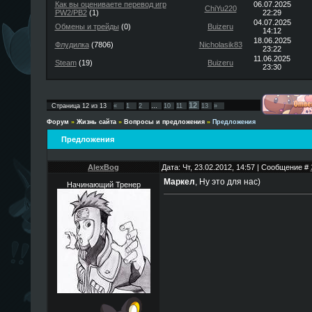
Как вы оцениваете перевод игр
06.07.2025
ChiYu220
PW2/PB2
(1)
22:29
04.07.2025
Обмены и трейды
(0)
Buizeru
14:12
18.06.2025
Флудилка
(7806)
Nicholasik83
23:22
11.06.2025
Steam
(19)
Buizeru
23:30
12
Страница
12
из
13
«
1
2
…
10
11
13
»
Форум
»
Жизнь сайта
»
Вопросы и предложения
»
Предложения
Предложения
AlexBog
Дата: Чт, 23.02.2012, 14:57 | Сообщение #
Маркел
, Ну это для нас)
Начинающий Тренер