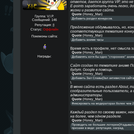
ответов, дается группа VIP, это не
E-points заработать очень легко, 
жизни и развитие сайта.
Quote
(
Honey_Man
)
Группа: V.I.P.
Добавить раздел конкурсов.
Сообщений:
146
Репутация:
8
Предложение обдумывалось, но, кон
Статус:
Оффлайн
соответствующих тематике конку
Quote
(
Honey_Man
)
Покемоны сайта:
Добавить аниме часы
Время есть в профиле, нет смысла з
Quote
(
Honey_Man
)
Награды:
Добавлять хотя бы одно "стороннее" аним
Сайт создан по тематике аниме По
будут. Google в помощь
.
Quote
(
Honey_Man
)
Добавить Зал Славы(Зал активистов сайта
\
В меню сайта есть раздел About, т
сообразительные пользователи, а
администраторы.
Quote
(
Honey_Man
)
Фиксировать на модераторах более чем 2
Каждый раздел по своему важен, 
на более, чем одном разделе.
Quote
(
Honey_Man
)
Проводить не большие лотереи(Угадывать
призами в виде: репутации, наград.