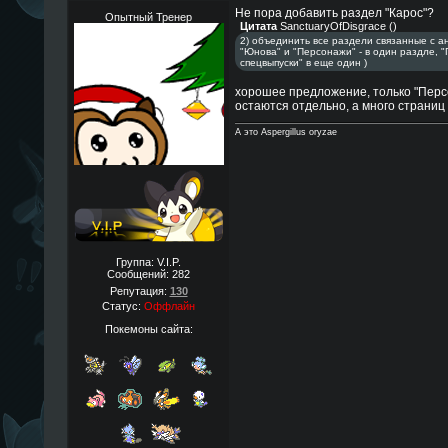
Не пора добавить раздел "Карос"?
Опытный Тренер
Цитата
SanctuaryOfDisgrace
(
)
2) объединить все раздели связанные с ан
"Юнова" и "Персонажи" - в один раздле,
спецвыпуски" в еще один )
хорошее предложение, только "Перс
остаются отдельно, а много страниц
А это Aspergillus oryzae
Группа: V.I.P.
Сообщений:
282
Репутация:
130
Статус:
Оффлайн
Покемоны сайта: