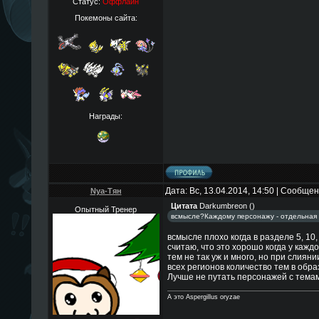
Статус:
Оффлайн
Покемоны сайта:
Награды:
Дата: Вс, 13.04.2014, 14:50 | Сообще
Nya-Тян
Цитата
Darkumbreon
(
)
Опытный Тренер
всмысле?Каждому персонажу - отдельная 
всмысле плохо когда в разделе 5, 10,
считаю, что это хорошо когда у кажд
тем не так уж и много, но при слиян
всех регионов количество тем в обр
Лучше не путать персонажей с тема
А это Aspergillus oryzae