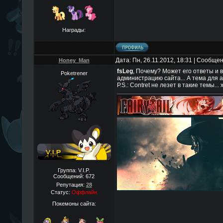
Награды:
Дата: Пн, 26.11.2012, 18:31 | Сообще
Honey_Man
fsLeg
, Почему? Может его ответы и в
Poketrener
администрацию сайта... А тема для 
P.S.: Contret не лезет в такие темы... 
Группа: V.I.P.
Сообщений:
672
Репутация:
28
Статус:
Оффлайн
Покемоны сайта: