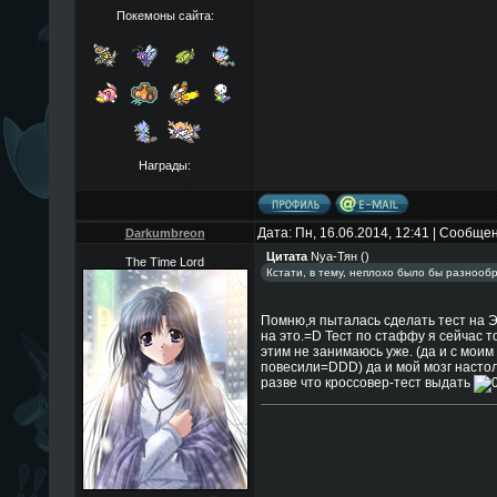
Покемоны сайта:
Награды:
Дата: Пн, 16.06.2014, 12:41 | Сообще
Darkumbreon
Цитата
Nya-Тян
(
)
The Time Lord
Кстати, в тему, неплохо было бы разнооб
Помню,я пыталась сделать тест на 
на это.=D Тест по стаффу я сейчас т
этим не занимаюсь уже. (да и с мои
повесили=DDD) да и мой мозг настол
разве что кроссовер-тест выдать