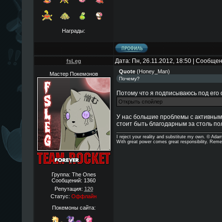
Награды:
Дата: Пн, 26.11.2012, 18:50 | Сообще
fsLeg
Quote
(
Honey_Man
)
Мастер Покемонов
Почему?
Потому что я подписываюсь под его 
У нас большие проблемы с активным 
стоит быть благодарным за столь по
I reject your reality and substitute my own. © Ad
With great power comes great responsibility. Reme
Группа: The Ones
Сообщений:
1360
Репутация:
120
Статус:
Оффлайн
Покемоны сайта: