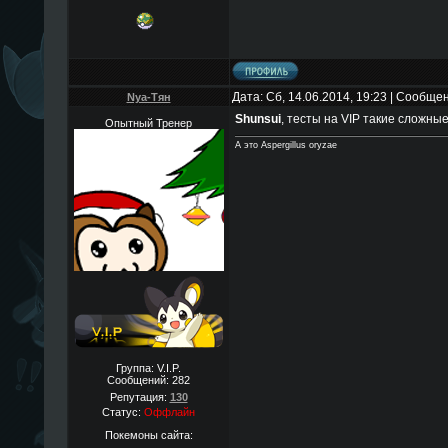
Дата: Сб, 14.06.2014, 19:23 | Сообще
Nya-Тян
Shunsui
, тесты на VIP такие сложны
Опытный Тренер
А это Aspergillus oryzae
Группа: V.I.P.
Сообщений:
282
Репутация:
130
Статус:
Оффлайн
Покемоны сайта: