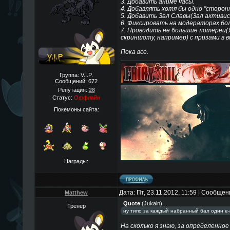
3. Добавить аниме часы.
4. Добавлять хотя бы одно "сторонн
5. Добавить Зал Славы(Зал активис
6. Фиксировать на модераторах бол
7. Проводить не большие лотереи(
скриншоту, например) с призами в в
Пока все.
Группа: V.I.P.
Сообщений:
672
Репутация:
28
Статус:
Оффлайн
Покемоны сайта:
Награды:
Дата: Пт, 23.11.2012, 11:59 | Сообще
Matthew
Quote
(
Jukain
)
Тренер
ну типо за каждый набранный бал один е-
На сколько я знаю, за определенное