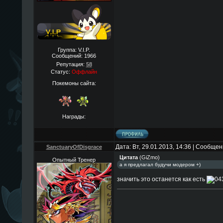
Группа: V.I.P.
Сообщений:
1966
Репутация:
58
Статус:
Оффлайн
Покемоны сайта:
Награды:
Дата: Вт, 29.01.2013, 14:36 | Сообще
SanctuaryOfDisgrace
Цитата
(
GiZmo
)
Опытный Тренер
а я предлагал будучи модером +)
значить это останется как есть