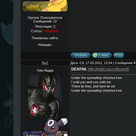
Группа: Пользователи
Сообщений:
12
Репутация:
0
Статус:
Оффлайн
Покемоны сайта:
Награды:
RaZ
Дата: Сб, 17.03.2012, 13:54 | Сообщение 
DEXIT86
,
http://poke-rus.ru/forum/6
Гим-Лидер
Under the spreading chestnut tree
I sold you and you sold me.
There lie they, and here lie we
Under the spreading chestnut tree.