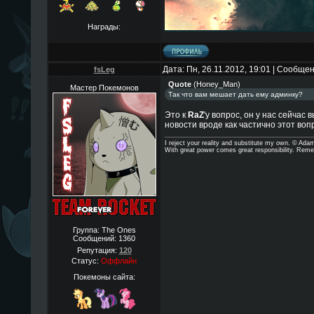
Награды:
Дата: Пн, 26.11.2012, 19:01 | Сообще
fsLeg
Quote
(
Honey_Man
)
Мастер Покемонов
Так что вам мешает дать ему админку?
Это к
RaZ
'у вопрос, он у нас сейчас
новости вроде как частично этот воп
I reject your reality and substitute my own. © Ad
With great power comes great responsibility. Reme
Группа: The Ones
Сообщений:
1360
Репутация:
120
Статус:
Оффлайн
Покемоны сайта: