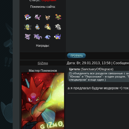
Статус:
Оффлайн
Покемоны сайта:
Награды:
Дата: Вт, 29.01.2013, 13:58 | Сообще
GiZmo
Цитата
(
SanctuaryOfDisgrace
)
Мастер Покемонов
2) объединить все раздели связанные с ан
"Юнова" и "Персонажи" - в один раздле,
спецвыпуски" в еще один )
а я предлагал будучи модером +) ток