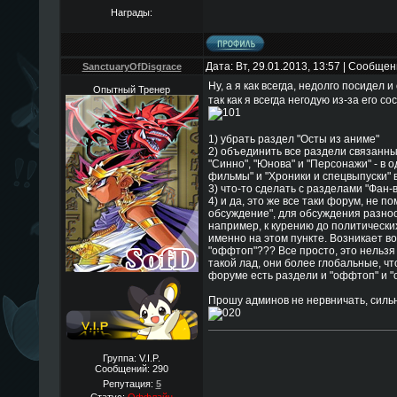
Награды:
Дата: Вт, 29.01.2013, 13:57 | Сообще
SanctuaryOfDisgrace
Ну, а я как всегда, недолго посидел
Опытный Тренер
так как я всегда негодую из-за его с
1) убрать раздел "Осты из аниме"
2) объединить все раздели связанные 
"Синно", "Юнова" и "Персонажи" - в
фильмы" и "Хроники и спецвыпуски" в
3) что-то сделать с разделами "Фан-в
4) и да, это же все таки форум, не 
обсуждение", для обсуждения разно
например, к курению до политически
именно на этом пункте. Возникает во
"оффтоп"??? Все просто, это нельз
такой лад, они более глобальные, чт
форуме есть раздели и "оффтоп" и "
Прошу админов не нервничать, сильн
Группа: V.I.P.
Сообщений:
290
Репутация:
5