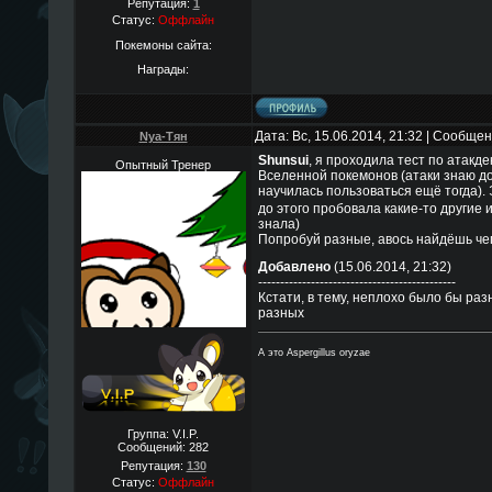
Репутация:
1
Статус:
Оффлайн
Покемоны сайта:
Награды:
Дата: Вс, 15.06.2014, 21:32 | Сообще
Nya-Тян
Shunsui
, я проходила тест по атакде
Опытный Тренер
Вселенной покемонов (атаки знаю до
научилась пользоваться ещё тогда).
до этого пробовала какие-то другие 
знала)
Попробуй разные, авось найдёшь че
Добавлено
(15.06.2014, 21:32)
---------------------------------------------
Кстати, в тему, неплохо было бы ра
разных
А это Aspergillus oryzae
Группа: V.I.P.
Сообщений:
282
Репутация:
130
Статус:
Оффлайн