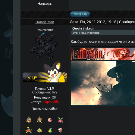
Награды:
Дата: Пн, 26.11.2012, 19:18 | Сообще
Honey_Man
Quote
(
fsLeg
)
Poketrener
Это к RaZ'у вопрос
Как будто, если я его задам что-то из
Группа: V.I.P.
Сообщений:
672
Репутация:
28
Статус:
Оффлайн
Покемоны сайта: