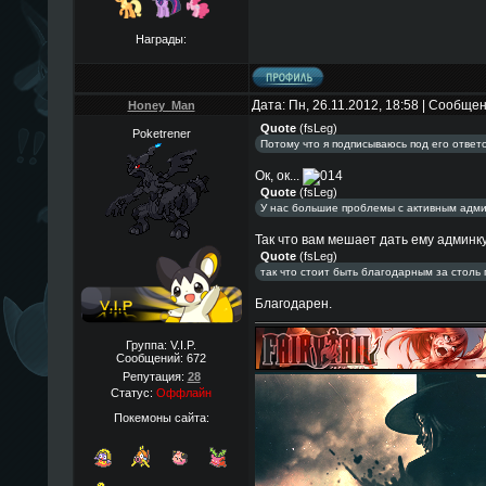
Награды:
Дата: Пн, 26.11.2012, 18:58 | Сообще
Honey_Man
Quote
(
fsLeg
)
Poketrener
Потому что я подписываюсь под его ответ
Ок, ок...
Quote
(
fsLeg
)
У нас большие проблемы с активным адм
Так что вам мешает дать ему админк
Quote
(
fsLeg
)
так что стоит быть благодарным за столь 
Благодарен.
Группа: V.I.P.
Сообщений:
672
Репутация:
28
Статус:
Оффлайн
Покемоны сайта: