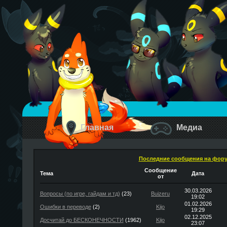
Главная
Медиа
Последние сообщения на фор
Сообщение
Тема
Дата
от
30.03.2026
Вопросы (по игре, гайдам и тд)
(23)
Buizeru
19:02
01.02.2026
Ошибки в переводе
(2)
Kijo
19:29
02.12.2025
Досчитай до БЕСКОНЕЧНОСТИ
(1962)
Kijo
23:07