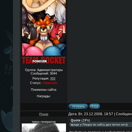
Группа: Администраторы
Сообщений:
3044
Репутация:
302
Статус:
Оффлайн
Покемоны сайта:
Награды:
Дата: Вт, 23.12.2008, 18:57 | Сообще
Плыр
Quote
(
ZiPo
)
треш-генератор
вроде у Плыра по сайту дел почти нет))