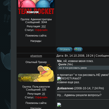
Группа: Администраторы
Сообщений:
3044
Репутация:
302
Статус:
Оффлайн
Покемоны сайта:
Награды:
Дата: Вт, 14.10.2008, 19:24 | Сообще
phantom
Nix
, ой, извини меня плиз.
Опытный Тренер
Quote
(
Nix
)
.но я ток рисовать умею
я прочитал " я ток рисовать НЕ умею
извини еще раз.
Группа: Пользователи
Добавлено
(2008-10-14, 7:24 Pm)
Сообщений:
225
---------------------------------------------
Репутация:
26
Ну.... Админы решили вопросы?
Статус:
Оффлайн
Покемоны сайта:
Награды: