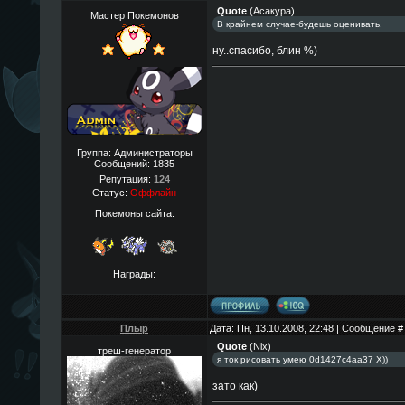
Quote
(
Асакура
)
Мастер Покемонов
В крайнем случае-будешь оценивать.
ну..спасибо, блин %)
Группа: Администраторы
Сообщений:
1835
Репутация:
124
Статус:
Оффлайн
Покемоны сайта:
Награды:
Плыр
Дата: Пн, 13.10.2008, 22:48 | Сообщение 
Quote
(
Nix
)
треш-генератор
я ток рисовать умею 0d1427c4aa37 Х))
зато как)