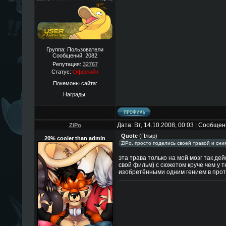
Группа: Пользователи
Сообщений:
2082
Репутация:
32767
Статус:
Оффлайн
Покемоны сайта:
Награды:
Дата: Вт, 14.10.2008, 00:03 | Сообще
ZiPo
Quote
(
Плыр
)
20% cooler than admin
ZiPo, просто поделись своей травой и сним
эта трава только на мой мозг так де
свой фильм) с сюжетом круче чем у т
изобретёнными одним гением в прот