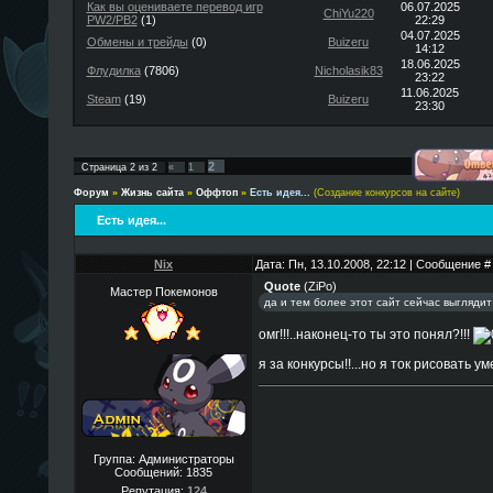
Как вы оцениваете перевод игр
06.07.2025
ChiYu220
PW2/PB2
(1)
22:29
04.07.2025
Обмены и трейды
(0)
Buizeru
14:12
18.06.2025
Флудилка
(7806)
Nicholasik83
23:22
11.06.2025
Steam
(19)
Buizeru
23:30
2
Страница
2
из
2
«
1
Форум
»
Жизнь сайта
»
Оффтоп
»
Есть идея...
(Создание конкурсов на сайте)
Есть идея...
Nix
Дата: Пн, 13.10.2008, 22:12 | Сообщение 
Quote
(
ZiPo
)
Мастер Покемонов
да и тем более этот сайт сейчас выгляди
омг!!!..наконец-то ты это понял?!!!
я за конкурсы!!...но я ток рисовать у
Группа: Администраторы
Сообщений:
1835
Репутация:
124