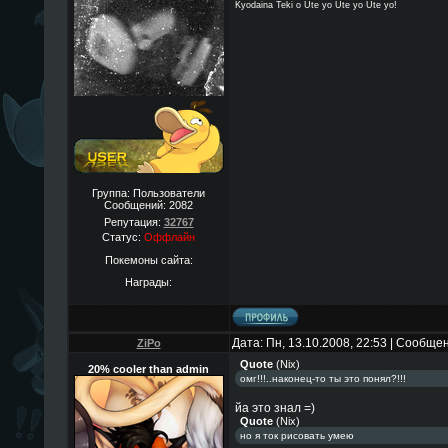
Kyodaina Teki o Ute yo Ute yo Ute yo!
Группа: Пользователи
Сообщений:
2082
Репутация:
32767
Статус:
Оффлайн
Покемоны сайта:
Награды:
Дата: Пн, 13.10.2008, 22:53 | Сообще
ZiPo
Quote
(
Nix
)
20% cooler than admin
омг!!!..наконец-то ты это понял?!!!
йа это знал =)
Quote
(
Nix
)
но я ток рисовать умею