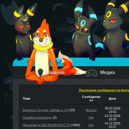
Главная
Медиа
Последние сообщения на фор
Сообщение
Тема
Дата
от
30.03.2026
Вопросы (по игре, гайдам и тд)
(23)
Buizeru
19:02
01.02.2026
Ошибки в переводе
(2)
Kijo
19:29
02.12.2025
Досчитай до БЕСКОНЕЧНОСТИ
(1962)
Kijo
23:07