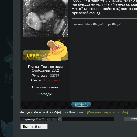
*сидит на лавочке и с удивительно
то дурацкую мелодию бренча по ст
А что? можно попробовать) завтра п
призовой фонд)
Kyodaina Teki o Ute yo Ute yo Ute yo!
Группа: Пользователи
Сообщений:
2082
Репутация:
32767
Статус:
Оффлайн
Покемоны сайта:
Награды:
Форум
»
Жизнь сайта
»
Оффтоп
»
Есть идея...
(Создание конкурсов на сайте)
2
Страница
2
из
2
«
1