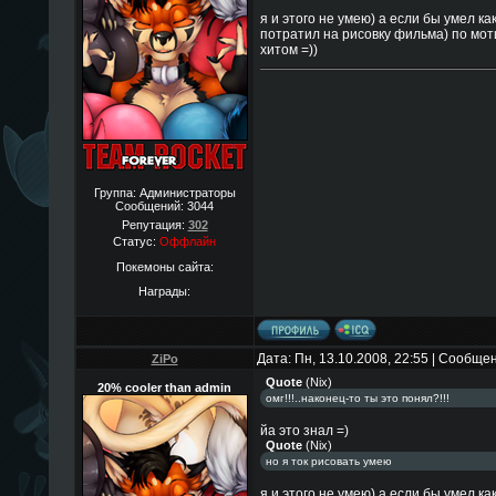
я и этого не умею) а если бы умел ка
потратил на рисовку фильма) по мо
хитом =))
Группа: Администраторы
Сообщений:
3044
Репутация:
302
Статус:
Оффлайн
Покемоны сайта:
Награды:
Дата: Пн, 13.10.2008, 22:55 | Сообще
ZiPo
Quote
(
Nix
)
20% cooler than admin
омг!!!..наконец-то ты это понял?!!!
йа это знал =)
Quote
(
Nix
)
но я ток рисовать умею
я и этого не умею) а если бы умел ка