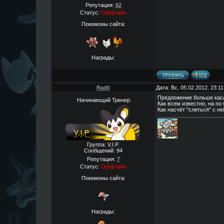
Репутация:
62
Статус:
Оффлайн
Покемоны сайта:
Награды:
Radli
Дата: Вс, 05.02.2012, 23:
Предложение больше каса
Начинающий Тренер
Как всем известно, на по
Как насчёт "слиться" с н
Группа: V.I.P.
Сообщений:
94
Репутация:
7
Статус:
Оффлайн
Покемоны сайта:
Награды: