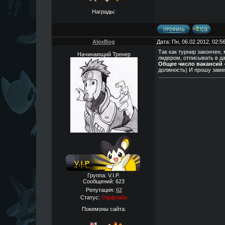
Награды:
AlexBog
Дата: Пн, 06.02.2012, 02:
Так как турнир закончен
Начинающий Тренер
лидером, отписывать в д
Общее число вакансий -
должность) И прошу замет
Группа: V.I.P.
Сообщений:
623
Репутация:
62
Статус:
Оффлайн
Покемоны сайта: