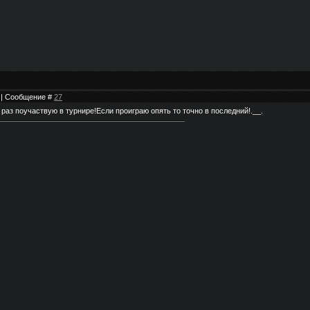
2 | Сообщение #
27
раз поучаствую в турнире!Если проиграю опять то точно в последний!.__.