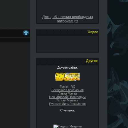
Для добавления необходима
авторизация
Опрос
Другое
Друзья сайта:
Terrier_RG
Вселенная покемонов
Лавка Мяута
Нео Игровой Покефорум
Timber Maniacs
Русская Лига Покемонов
Счетчики: