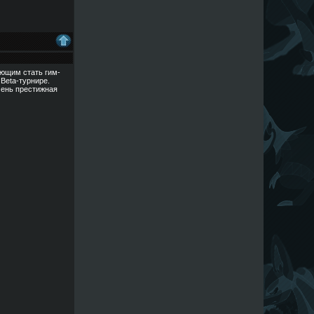
ающим стать гим-
Beta-турнире.
чень престижная