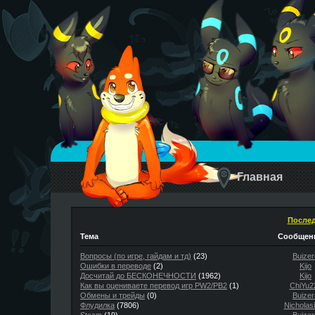
Главная
Послед
Тема
Сообщени
Вопросы (по игре, гайдам и тд)
(23)
Buizer
Ошибки в переводе
(2)
Kijo
Досчитай до БЕСКОНЕЧНОСТИ
(1962)
Kijo
Как вы оцениваете перевод игр PW2/PB2
(1)
ChiYu2
Обмены и трейды
(0)
Buizer
Флудилка
(7806)
Nicholas