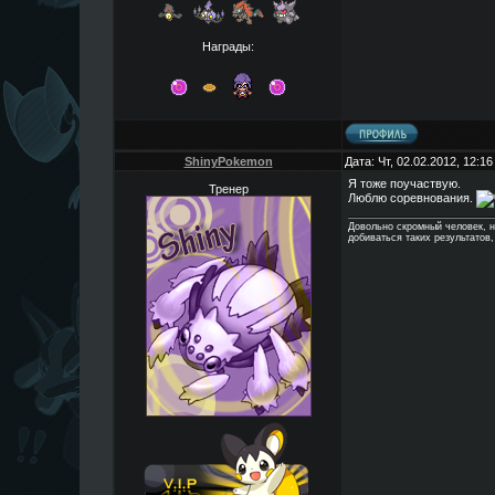
Награды:
ShinyPokemon
Дата: Чт, 02.02.2012, 12:1
Я тоже поучаствую.
Тренер
Люблю соревнования.
Довольно скромный человек, н
добиваться таких результатов,