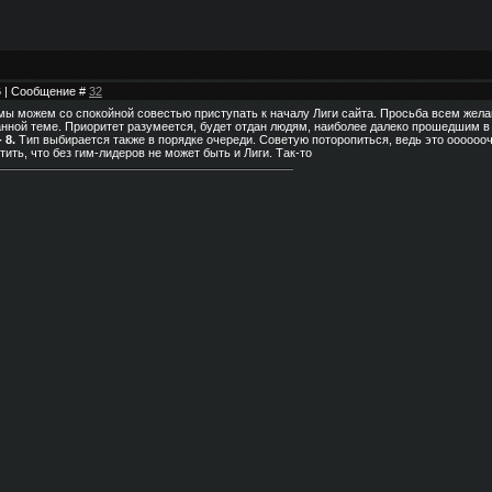
56 | Сообщение #
32
, мы можем со спокойной совестью приступать к началу Лиги сайта. Просьба всем жел
анной теме. Приоритет разумеется, будет отдан людям, наиболее далеко прошедшим в 
 8.
Тип выбирается также в порядке очереди. Советую поторопиться, ведь это оооооо
ить, что без гим-лидеров не может быть и Лиги. Так-то