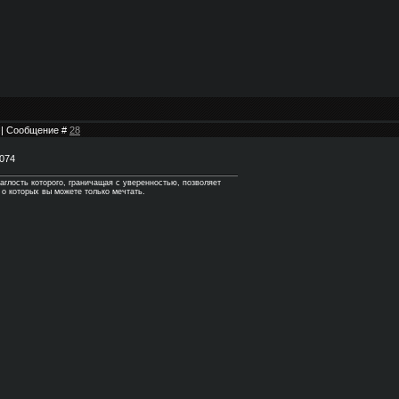
6 | Сообщение #
28
аглость которого, граничащая с уверенностью, позволяет
 о которых вы можете только мечтать.