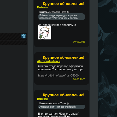
Крупное обновление!
Buizeru
Цитата
AlecsandroTores
(
)
Buizeru, тогда перевод оформлен
правильно? Уточняю как у автора.
да, вроде как всё правильно
09.08.2025
Крупное обновление!
AlecsandroTores
Buizeru
, тогда перевод оформлен
правильно? Уточняю как у автора.
https://rgdb.info/base/rus-05000
08.08.2025
Крупное обновление!
Buizeru
Цитата
AlecsandroTores
(
)
Американский или европейский?
В тупик загнал. Чёрт его знает)
Но если нужен какой-то