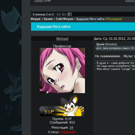
Steam
(19)
Buizer
2
Страница
2
из
2
«
1
Форум
»
Архив
»
Сайт/Форум
»
Будущая Лига сайта
(Обсуждаем)
Будущая Лига сайта
Michael
Дата: Ср, 01.02.2012, 21:
Quote
(
Kondrat
)
Профессор
всё, лига потеряла смысл :D
Не скажиииииии... Мульт 
- В душе я - сама доброта! Но
- Hе надо меня оскорблять! 
- Мне могут сказать "уходи" т
Группа: V.I.P.
Сообщений:
913
Репутация:
34
Статус:
Оффлайн