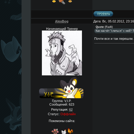
AlexBog
Дата: Вс, 05.02.2012, 23:
Quote
(
Radli
)
Начинающий Тренер
Как насчёт "слиться" с ней?
Почти все и так перешли.
Группа: V.I.P.
Сообщений:
623
Репутация:
62
Статус:
Оффлайн
Покемоны сайта: