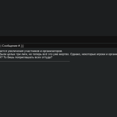
11 | Сообщение #
30
ется увеличения участников и организаторов.
 были целых три лиги, но теперь всё это уже мертво. Однако, некоторые игроки и орган
ей? То бишь поприглашать всех оттуда?