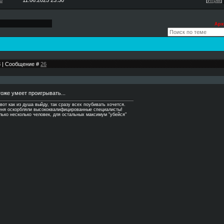
u
11.06.2025 23:30
[
Игры
]
Арх
43 | Сообщение #
26
тоже умеет проигрывать...
 вот как из душа выйду, так сразу всех поубивать хочется.
Меня оскорбляли высококвалифицированные специалисты!
олько несколько человек, для остальных максимум "убейся"