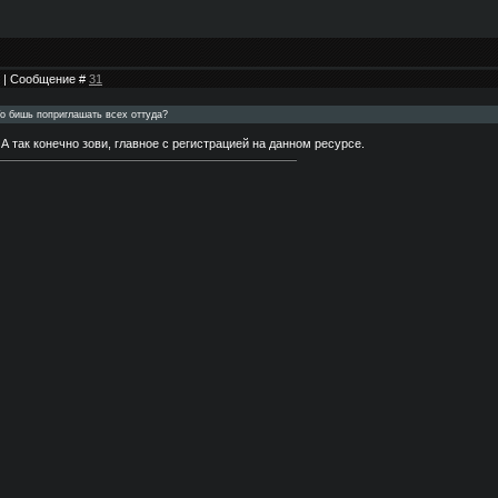
16 | Сообщение #
31
 То бишь поприглашать всех оттуда?
 А так конечно зови, главное с регистрацией на данном ресурсе.