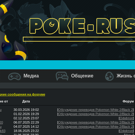
Медиа
Общение
Жизнь 
ние сообщения на форуме
е от
Дата
Форум
u
30.03.2026 19:02
[
Обсуждение переводов Pokemon White 2/Black 2
]
01.02.2026 19:29
[
Обсуждение переводов Pokemon White 2/Black 2
]
02.12.2025 23:07
[
Оффтоп
]
20
06.07.2025 22:29
[
Обсуждение переводов Pokemon White 2/Black 2
]
u
04.07.2025 14:12
[
Обсуждение переводов Pokemon White 2/Black 2
]
ik83
18.06.2025 23:22
[
Оффтоп
]