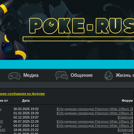
Медиа
Общение
Жизнь 
ние сообщения на форуме
е от
Дата
Форум
u
30.03.2026 19:02
[
Обсуждение переводов Pokemon White 2/Black 2
]
01.02.2026 19:29
[
Обсуждение переводов Pokemon White 2/Black 2
]
02.12.2025 23:07
[
Оффтоп
]
20
06.07.2025 22:29
[
Обсуждение переводов Pokemon White 2/Black 2
]
u
04.07.2025 14:12
[
Обсуждение переводов Pokemon White 2/Black 2
]
ik83
18.06.2025 23:22
[
Оффтоп
]