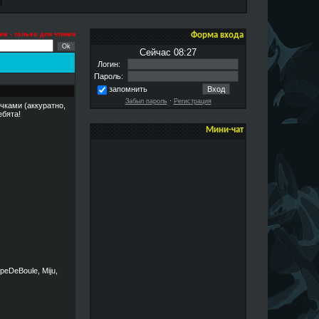
ив - только для чтения
Форма входа
Сейчас 08:27
Логин:
Пароль:
запомнить
Забыл пароль
·
Регистрация
чками (аккуратно,
ебята!
Мини-чат
upeDeBoule, Miju,