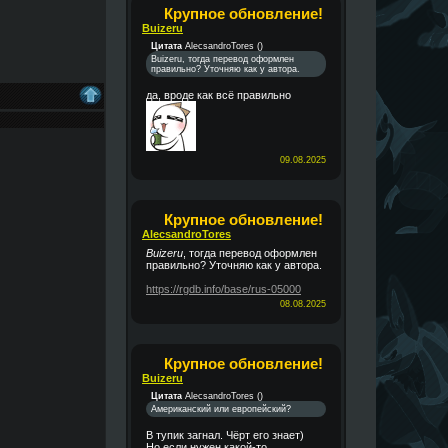
Крупное обновление!
Buizeru
Цитата
AlecsandroTores
(
)
Buizeru, тогда перевод оформлен
правильно? Уточняю как у автора.
да, вроде как всё правильно
09.08.2025
Крупное обновление!
AlecsandroTores
Buizeru
, тогда перевод оформлен
правильно? Уточняю как у автора.
https://rgdb.info/base/rus-05000
08.08.2025
Крупное обновление!
Buizeru
Цитата
AlecsandroTores
(
)
Американский или европейский?
В тупик загнал. Чёрт его знает)
Но если нужен какой-то