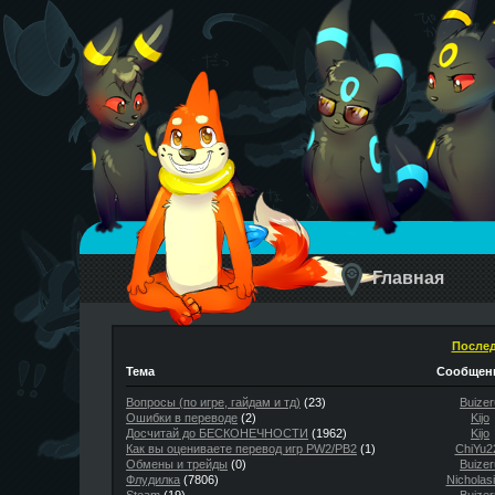
Главная
Послед
Тема
Сообщени
Вопросы (по игре, гайдам и тд)
(23)
Buizer
Ошибки в переводе
(2)
Kijo
Досчитай до БЕСКОНЕЧНОСТИ
(1962)
Kijo
Как вы оцениваете перевод игр PW2/PB2
(1)
ChiYu2
Обмены и трейды
(0)
Buizer
Флудилка
(7806)
Nicholas