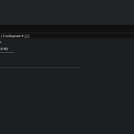
46 | Сообщение #
253
ю
19:46)
------------