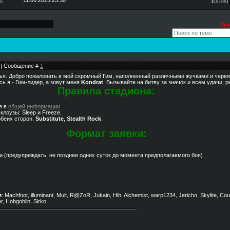
u
11.06.2025 23:30
[
Игры
]
Арх
2 | Сообщение #
1
зья. Добро пожаловать в мой скромный Гим, наполненный различными жучками и червя
сь я - Гим-лидер, а зовут меня
Kondrat
. Вызывайте на битву за значок и всем удачи, р
Правила стадиона:
е в
общей информации
клоузы: Sleep и Freeze.
обеих сторон:
Substitute
,
Stealth Rock
.
Формат заявки:
и (предупреждать, не позднее одних суток до момента предполагаемого боя)
м
: Machfoot, illuminant, Mult, R@ZoR, Jukain, Hib, Alchemist, warp1234, Jericho, Skylite, Co
, Hobgoblin, Sirko