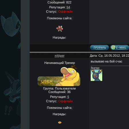
Сообщений:
822
Репутация:
54
Статус:
Оффлайн
Покемоны сайта:
Награды:
nitiger
Дата: Ср, 16.05.2012, 18:
вызываю на бой счас
Начинающий Тренер
Значки:
Группа: Пользователи
Сообщений:
36
Репутация:
5
Статус:
Оффлайн
Покемоны сайта:
Награды: