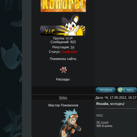
Группа: V.I.P.
Сообщений:
822
Репутация:
54
Статус:
Оффлайн
Покемоны сайта:
Награды:
Sirko
Дата: Чт, 17.05.2012, 16:1
Rozalia
, молодец!
Мастер Покемонов
gpx+
VK (new)
300 D-points