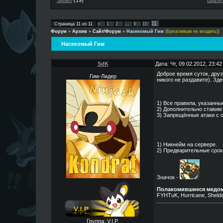
Steam
(19)
Buizer
11
Страница
11
из
11
«
1
2
…
9
10
Форум
»
Архив
»
Сайт/Форум
»
Насекомый Гим
(Брезгливым не входить))
Насекомый Гим
SdK
Дата: Чт, 09.02.2012, 23:4
Доброе время суток, дру
Гим-Лидер
никого не раздавите). Зде
1) Все правила, указанны
2) Дополнительно ставим 
3) Запрещённые атаки с 
1) Никнейм на сервере.
2) Предварительные срок
Значок -
Полакомившиеся медо
FYHTuK, Hurricane, Shelder
Группа: V.I.P.