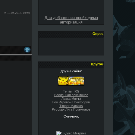
-
Чт, 10.05.2012, 16:56
Для добавления необходима
авторизация
Опрос
Другое
Друзья сайта:
Terrier_RG
Вселенная покемонов
Лавка Мяута
Нео Игровой Покефорум
Timber Maniacs
Русская Лига Покемонов
Счетчики: