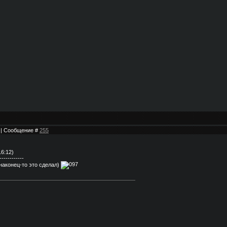
2 | Сообщение #
255
16:12)
------------
 наконец-то это сделал)