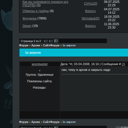
Как вы оцениваете перевод игр
06.07.2025
ChiYu220
PW2/PB2
(1)
22:29
04.07.2025
Обмены и трейды
(0)
Buizeru
14:12
18.06.2025
Флудилка
(7806)
Nicholasik83
23:22
11.06.2025
Steam
(19)
Buizeru
23:30
2
Страница
2
из
2
«
1
Форум
»
Архив
»
Сайт/Форум
»
1е апреля
1е апреля
wormaster
Дата: Чт, 03.04.2008, 16:16 | Сообщение #
26
лан, тему в архив и закрыть надо
*
Группа: Удаленные
Покемоны сайта:
Награды:
Форум
»
Архив
»
Сайт/Форум
»
1е апреля