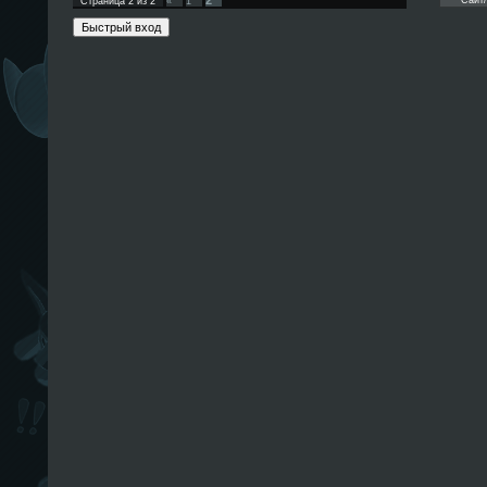
2
Страница
2
из
2
«
1