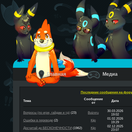
Главная
Медиа
Последние сообщения на фор
Сообщение
Тема
Дата
от
30.03.2026
Вопросы (по игре, гайдам и тд)
(23)
Buizeru
19:02
01.02.2026
Ошибки в переводе
(2)
Kijo
19:29
02.12.2025
Досчитай до БЕСКОНЕЧНОСТИ
(1962)
Kijo
23:07