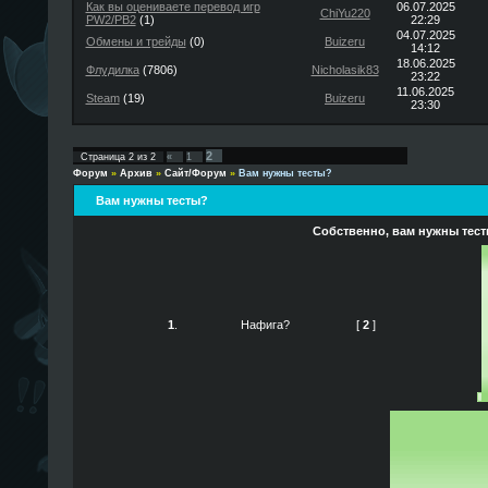
Как вы оцениваете перевод игр
06.07.2025
ChiYu220
PW2/PB2
(1)
22:29
04.07.2025
Обмены и трейды
(0)
Buizeru
14:12
18.06.2025
Флудилка
(7806)
Nicholasik83
23:22
11.06.2025
Steam
(19)
Buizeru
23:30
2
Страница
2
из
2
«
1
Форум
»
Архив
»
Сайт/Форум
»
Вам нужны тесты?
Вам нужны тесты?
Собственно, вам нужны тес
1
.
Нафига?
[
2
]