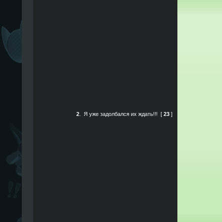
2
.
Я уже задолбался их ждать!!!
[
23
]