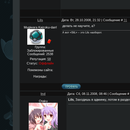
Lils
Дата: Вт, 28.10.2008, 21:32 | Сообщение #
31
делать не научите, а?
Mugiwara Kaizoku-dan!
А вот «SliL» – это Lils наоборот.
Группа:
Заблокированные
Сообщений:
2538
Репутация:
58
Статус:
Оффлайн
Покемоны сайта:
Награды:
Ind
Дата: Сб, 08.11.2008, 08:46 | Сообщение #
Lils
, Заходишь в админку, потом в раздел
Otaku