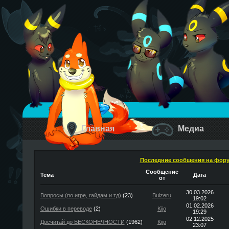
Главная
Медиа
Последние сообщения на фор
Сообщение
Тема
Дата
от
30.03.2026
Вопросы (по игре, гайдам и тд)
(23)
Buizeru
19:02
01.02.2026
Ошибки в переводе
(2)
Kijo
19:29
02.12.2025
Досчитай до БЕСКОНЕЧНОСТИ
(1962)
Kijo
23:07