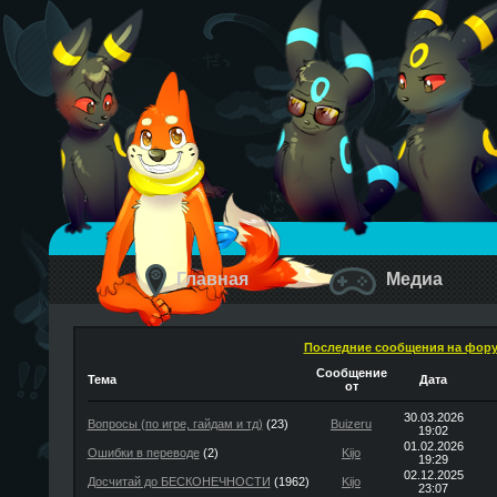
Главная
Медиа
Последние сообщения на фор
Сообщение
Тема
Дата
от
30.03.2026
Вопросы (по игре, гайдам и тд)
(23)
Buizeru
19:02
01.02.2026
Ошибки в переводе
(2)
Kijo
19:29
02.12.2025
Досчитай до БЕСКОНЕЧНОСТИ
(1962)
Kijo
23:07