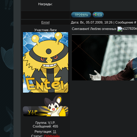
Награды:
EnteI
Дата: Вс, 05.07.2009, 18:26 | Сообщение #
Синтаквил! Люблю огненных
Участник Лиги
Группа: V.I.P.
Сообщений:
455
Репутация:
11
Статус:
Оффлайн