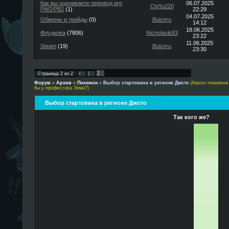
Как вы оцениваете перевод игр
06.07.2025
ChiYu220
PW2/PB2
(1)
22:29
04.07.2025
Обмены и трейды
(0)
Buizeru
14:12
18.06.2025
Флудилка
(7806)
Nicholasik83
23:22
11.06.2025
Steam
(19)
Buizeru
23:30
2
Страница
2
из
2
«
1
Форум
»
Архив
»
Покемон
»
Выбор стартовика в регионе Джото
(Какого покемона
бы у профессора Элма?)
Выбор стартовика в регионе Джото
Так кого же?