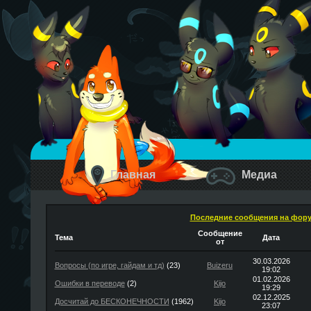
Главная
Медиа
Последние сообщения на фор
Сообщение
Тема
Дата
от
30.03.2026
Вопросы (по игре, гайдам и тд)
(23)
Buizeru
19:02
01.02.2026
Ошибки в переводе
(2)
Kijo
19:29
02.12.2025
Досчитай до БЕСКОНЕЧНОСТИ
(1962)
Kijo
23:07