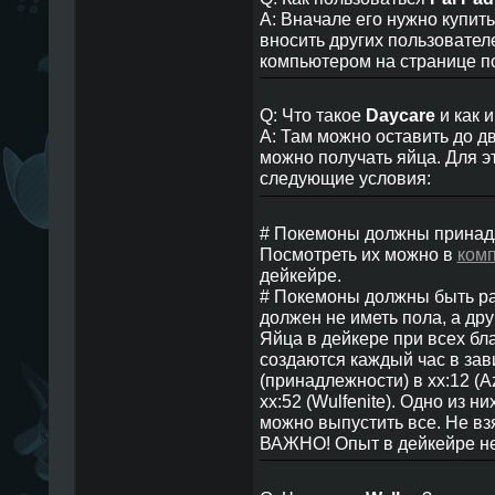
A: Вначале его нужно купить
вносить других пользовател
компьютером на странице п
Q: Что такое
Daycare
и как 
A: Там можно оставить до д
можно получать яйца. Для 
следующие условия:
# Покемоны должны принадл
Посмотреть их можно в
ком
дейкейре.
# Покемоны должны быть раз
должен не иметь пола, а дру
Яйца в дейкере при всех бл
создаются каждый час в за
(принадлежности) в xx:12 (Azu
хх:52 (Wulfenite). Одно из н
можно выпустить все. Не вз
ВАЖНО! Опыт в дейкейре не