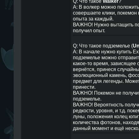
Q: Что такое
Walker
?
A: В волкер можно положить
совершаете клики, покемон 
опыта за каждый.
ВАЖНО! Нужно вытащить пок
получил опыт.
Q: Что такое подземелье (
Un
A: В начале нужно купить Exp
подземелье можно отправит
какое-то время, зависящее 
вернётся, принеся случайн
эволюционный камень, фосс
предмет для легенды. Может,
принести.
ВАЖНО! Покемон не получит 
подземелье.
ВАЖНО! Вероятность получе
редкости, уровня, и т.д. по
луны, положения колец юпи
количества фотонов, находя
данный момент и ещё неско