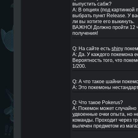
выпустить сабж?
A: В опциях (под картинкой 
выбрать пункт Release. У в
ли вы хотите его выкинуть.
ВАЖНО! Должно пройти 12 ч
получения!
Q: На сайте есть
shiny
поке
A: Да. У каждого покемона 
Вероятность того, что поке
1/200.
Q: А что такое шайни покем
A: Это покемоны нестандарт
Q: Что такое Pokerus?
A: Покемон может случайно 
удвоенные очки опыта, но н
команды. Проходит через тр
вылечен предметом из магази