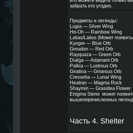
его можете видеть только вы
забрать кто угодно.
Предметы и легенды:
Lugia — Silver Wing
Ho-Oh — Rainbow Wing
Latias/Latios (Может появить
Kyogre — Blue Orb
Groudon — Red Orb
Rayquaza — Green Orb
Dialga — Adamant Orb
Palkia — Lustrous Orb
Giratina — Griseous Orb
Cresselia — Lunar Wing
Heatran — Magma Rock
Shaymin — Grasidea Flower
Enigma Stone
может появит
вышеперечисленных леген
Часть 4. Shelter