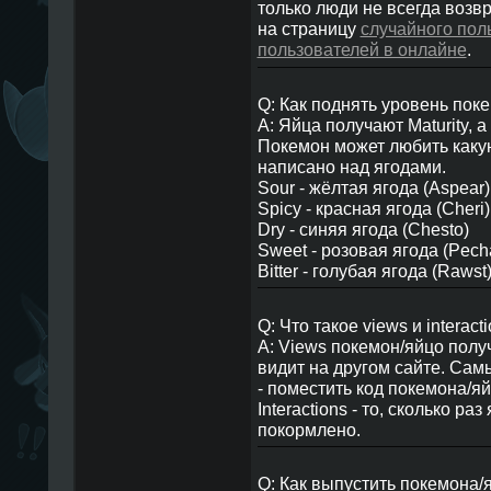
только люди не всегда возв
на страницу
случайного пол
пользователей в онлайне
.
Q: Как поднять уровень пок
A: Яйца получают Maturity, 
Покемон может любить какую
написано над ягодами.
Sour - жёлтая ягода (Aspear)
Spicy - красная ягода (Cheri)
Dry - синяя ягода (Chesto)
Sweet - розовая ягода (Pech
Bitter - голубая ягода (Rawst
Q: Что такое views и interact
A: Views покемон/яйцо получ
видит на другом сайте. Сам
- поместить код покемона/яй
Interactions - то, сколько р
покормлено.
Q: Как выпустить покемона/