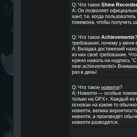
Q: Что такое
Shine Recorde
A: Он позволяет официальн
хант, т.е. когда пользовател
покемона, чтобы получить ш
Q: Что такое
Achievements
?
требования, почему у меня 
A: Вкладка достижений нахо
из них своё требование. Чт
нужно нажать на надпись "Cli
new achievements!» Внимани
раз в день!
Q: Что такое
новелти
?
A: Новелти — особые покем
только на GPX+. Каждый из 
основан на каком-то обычно
новелти, велика вероятность
новелти, а произведёт обыч
новелти разводятся.