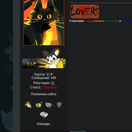
Сторонник
огня
,
семёрок
,
пикселей
и
вокал
Группа: V.I.P.
Сообщений:
448
Репутация:
51
Статус:
Оффлайн
Покемоны сайта:
Награды: