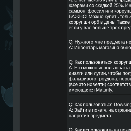
юзерами со скидкой 25%. И
саммон, фоссил или корруп
ВАЖНО! Можно купить тольк
коррупшн орб в день! Также 
если у вас больше трёх пред
Q: Нужного мне предмета не
A: Инвентарь магазина обно
Q: Как пользоваться корруп
A: Его можно использовать 
диалги или лугии, чтобы по
фальшивого гроудона, перви
(всё это новелти) соответст
имеющаяся Maturity.
Q: Как пользоваться Dowsi
A: Зайти в покетч, на стран
напротив предмета.
Q: Как использовать на пок