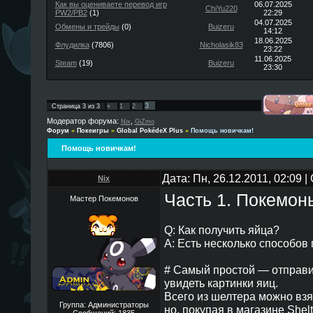
Как вы оцениваете перевод игр
06.07.2025
ChiYu220
PW2/PB2
(1)
22:29
04.07.2025
Обмены и трейды
(0)
Buizeru
14:12
18.06.2025
Флудилка
(7806)
Nicholasik83
23:22
11.06.2025
Steam
(19)
Buizeru
23:30
3
Страница
3
из
3
«
1
2
Модератор форума:
,
Nix
GiZmo
Форум
»
Покеигры
»
Global PokédeX Plus
»
Помощь новичкам!
Помощь новичкам!
Дата: Пн, 26.12.2011, 02:09 
Nix
Часть 1. Покемон
Мастер Покемонов
Q: Как получить яйца?
A: Есть несколько способов 
# Самый простой — отправи
увидеть картинки яиц.
Всего из шелтера можно взя
Группа: Администраторы
но, покупая в магазине Shel