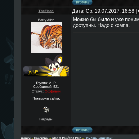
Дата: Ср, 19.07.2017, 16:58
TheFlаsh
Можно бы было и уже понима
Barry Allen
доступны. Надо с компа.
Группа: V.I.P.
Сообщений:
521
Статус:
Оффлайн
Покемоны сайта:
Награды:
Форум
»
Покеигры
»
Global PokédeX Plus
»
Помощь новичкам!