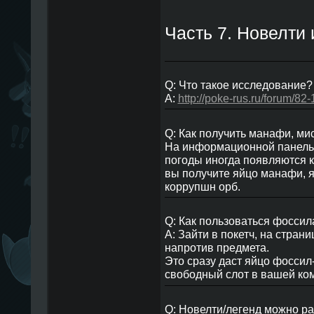
Часть 7. Новелти
Q: Что такое исследование?
A:
http://poke-rus.ru/forum/82
Q: Как получить манафи, ми
На информационной панельк
погоды иногда появляются к
вы получите яйцо манафи, 
коррупшн орб.
Q: Как пользоваться фосси
A: Зайти в покетч, на стран
напротив предмета.
Это сразу даст яйцо фоссил-
свободный слот в вашей ко
Q: Новелти/легенд можно р