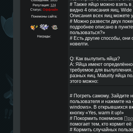
Сообщений:
1835
# Также яйцо можно взять в
Репутация:
124
видно 4 описания яиц. Wide 
Статус:
Оффлайн
Описания всех яиц можете у
Покемоны сайта:
# Можно развести двух поке
подробнее описано в пункте 
пользоваться?»
Награды:
# Есть другие способы, они 
новелти.
Q: Как вылупить яйца?
A: Яйца имеют определённое
требуемое для вылупления. 
разных яиц. Maturity яйца по
этого можно:
# Погреть самому. Зайдите 
пользователя и нажмите на 
windows». В открывшихся в
кнопку «Yes, warm it up!»
# Покормить покемонов
Про
помогает тем, кто кормит её
# Кормить случайных пользо