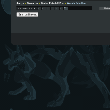
Форум
»
Покеигры
»
Global PokédeX Plus
»
Weekly PokeHunt
7
Страница
7
из
7
«
1
2
…
5
6