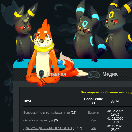
Главная
Медиа
Последние сообщения на фор
Сообщение
Тема
Дата
от
30.03.2026
Вопросы (по игре, гайдам и тд)
(23)
Buizeru
19:02
01.02.2026
Ошибки в переводе
(2)
Kijo
19:29
02.12.2025
Досчитай до БЕСКОНЕЧНОСТИ
(1962)
Kijo
23:07