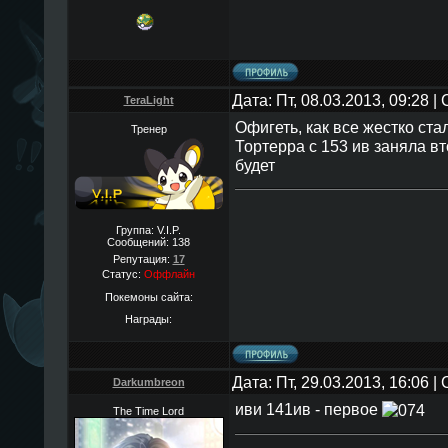
Дата: Пт, 08.03.2013, 09:28 
TeraLight
Офигеть, как все жестко ста
Тренер
Тортерра с 153 ив заняла в
будет
Группа: V.I.P.
Сообщений:
138
Репутация:
17
Статус:
Оффлайн
Покемоны сайта:
Награды:
Дата: Пт, 29.03.2013, 16:06 
Darkumbreon
иви 141ив - первое
The Time Lord