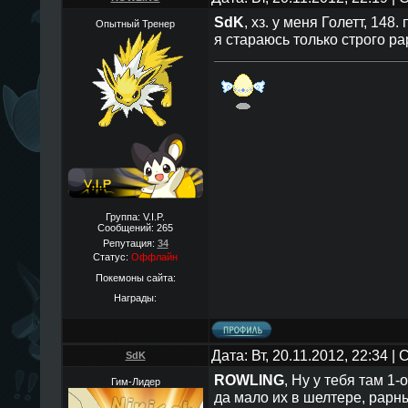
SdK
, хз. у меня Голетт, 148
Опытный Тренер
я стараюсь только строго ра
Группа: V.I.P.
Сообщений:
265
Репутация:
34
Статус:
Оффлайн
Покемоны сайта:
Награды:
Дата: Вт, 20.11.2012, 22:34 
SdK
ROWLING
, Ну у тебя там 1-
Гим-Лидер
да мало их в шелтере, рарн