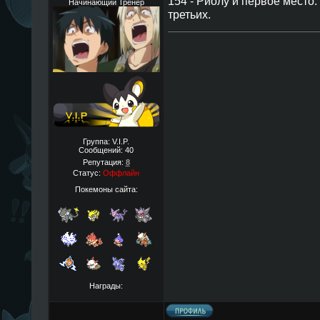
154 - Риолу и первое место.
Начинающий Тренер
третьих.
Группа: V.I.P.
Сообщений:
40
Репутация:
8
Статус:
Оффлайн
Покемоны сайта:
Награды: