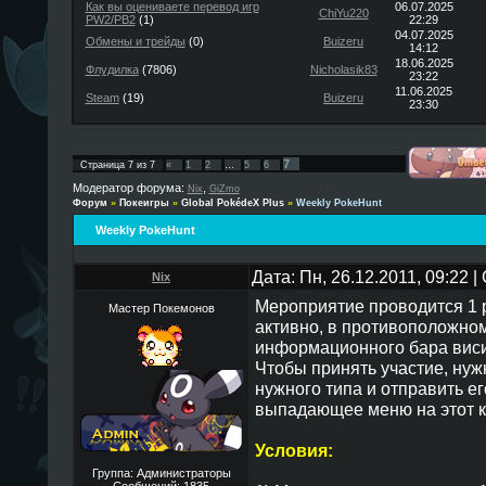
Как вы оцениваете перевод игр
06.07.2025
ChiYu220
PW2/PB2
(1)
22:29
04.07.2025
Обмены и трейды
(0)
Buizeru
14:12
18.06.2025
Флудилка
(7806)
Nicholasik83
23:22
11.06.2025
Steam
(19)
Buizeru
23:30
7
Страница
7
из
7
«
1
2
…
5
6
Модератор форума:
,
Nix
GiZmo
Форум
»
Покеигры
»
Global PokédeX Plus
»
Weekly PokeHunt
Weekly PokeHunt
Дата: Пн, 26.12.2011, 09:22 
Nix
Мероприятие проводится 1 р
Мастер Покемонов
активно, в противоположном
информационного бара вис
Чтобы принять участие, ну
нужного типа и отправить е
выпадающее меню на этот к
Условия:
Группа: Администраторы