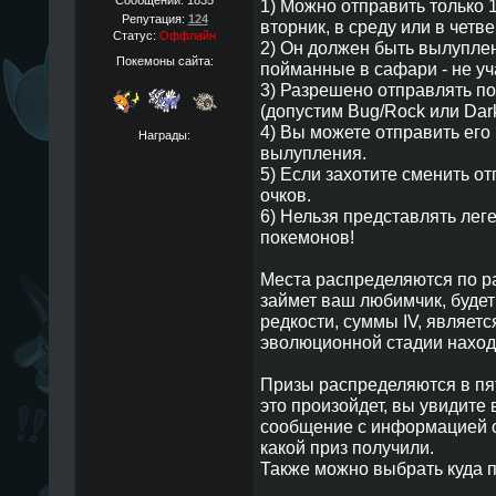
Сообщений:
1835
1) Можно отправить только 
Репутация:
124
вторник, в среду или в четве
Статус:
Оффлайн
2) Он должен быть вылупле
Покемоны сайта:
пойманные в сафари - не уч
3) Разрешено отправлять п
(допустим Bug/Rock или Dark
4) Вы можете отправить его 
Награды:
вылупления.
5) Если захотите сменить от
очков.
6) Нельзя представлять лег
покемонов!
Места распределяются по ран
займет ваш любимчик, будет 
редкости, суммы IV, являетс
эволюционной стадии наход
Призы распределяются в пят
это произойдет, вы увидит
сообщение с информацией о 
какой приз получили.
Также можно выбрать куда 