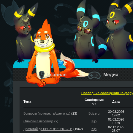
Главная
Медиа
Последние сообщения на фор
Сообщение
Тема
Дата
от
30.03.2026
Вопросы (по игре, гайдам и тд)
(23)
Buizeru
19:02
01.02.2026
Ошибки в переводе
(2)
Kijo
19:29
02.12.2025
Досчитай до БЕСКОНЕЧНОСТИ
(1962)
Kijo
23:07