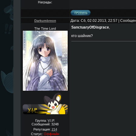
Награды:
Дата: Сб, 02.02.2013, 22:57 | Сообще
Darkumbreon
SanctuaryOfDisgrace
,
The Time Lord
кто шайник?
Группа: V.I.P.
Сообщений:
3248
Репутация:
214
Статус:
Оффлайн