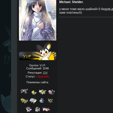
Michael
,
Shelder
,
у меня тоже мало шайней=3 бидуф,да 
хаке платиныX)
Группа: V.I.P.
Сообщений:
3248
Репутация:
214
Статус:
Оффлайн
Покемоны сайта: