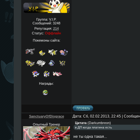
Группа: V.I.P.
Сообщений:
3248
Репутация:
214
Статус:
Оффлайн
Покемоны сайта:
Награды:
Дата: Сб, 02.02.2013, 22:45 | Сообще
SanctuaryOfDisgrace
Цитата
(
Darkumbreon
)
Опытный Тренер
в ДП когда платина есть
не ты одна такая...