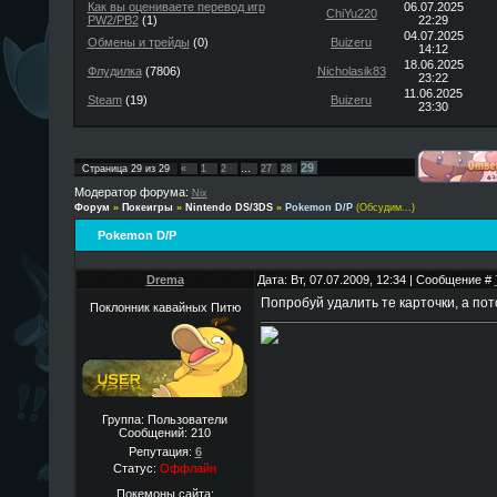
Как вы оцениваете перевод игр
06.07.2025
ChiYu220
PW2/PB2
(1)
22:29
04.07.2025
Обмены и трейды
(0)
Buizeru
14:12
18.06.2025
Флудилка
(7806)
Nicholasik83
23:22
11.06.2025
Steam
(19)
Buizeru
23:30
29
Страница
29
из
29
«
1
2
…
27
28
Модератор форума:
Nix
Форум
»
Покеигры
»
Nintendo DS/3DS
»
Pokemon D/P
(Обсудим...)
Pokemon D/P
Drema
Дата: Вт, 07.07.2009, 12:34 | Сообщение #
Попробуй удалить те карточки, а пот
Поклонник кавайных Питю
Группа: Пользователи
Сообщений:
210
Репутация:
6
Статус:
Оффлайн
Покемоны сайта: