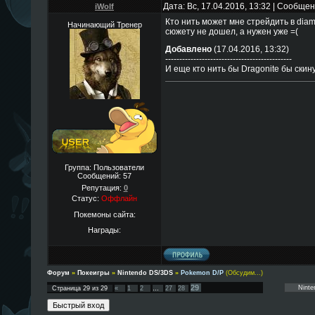
Дата: Вс, 17.04.2016, 13:32 | Сообще
iWolf
Кто нить может мне стрейдить в diam
Начинающий Тренер
сюжету не дошел, а нужен уже =(
Добавлено
(17.04.2016, 13:32)
---------------------------------------------
И еще кто нить бы Dragonite бы скин
Группа: Пользователи
Сообщений:
57
Репутация:
0
Статус:
Оффлайн
Покемоны сайта:
Награды:
Форум
»
Покеигры
»
Nintendo DS/3DS
»
Pokemon D/P
(Обсудим...)
29
Страница
29
из
29
«
1
2
…
27
28