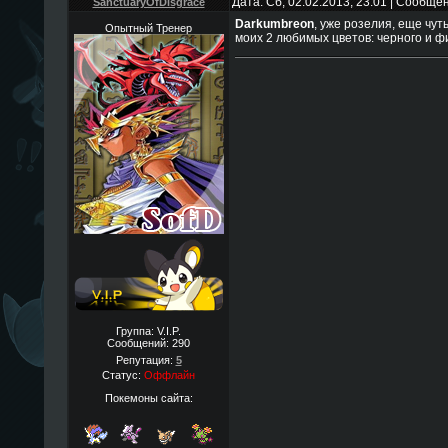
Дата: Сб, 02.02.2013, 23:01 | Сообще
SanctuaryOfDisgrace
Darkumbreon
, уже розелия, еще чут
Опытный Тренер
моих 2 любимых цветов: черного и 
Группа: V.I.P.
Сообщений:
290
Репутация:
5
Статус:
Оффлайн
Покемоны сайта: