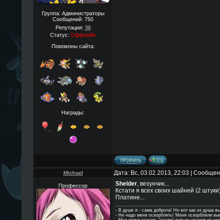
Группа: Администраторы
Сообщений:
750
Репутация:
36
Статус:
Оффлайн
Покемоны сайта:
Награды:
Дата: Вс, 03.02.2013, 22:03 | Сообще
Michael
Shelder
, везунчик...
Профессор
Кстати я всех своих шайней (2 штуки)
Платине...
- В душе я - сама доброта! Но вот как из душа в
- Hе надо меня оскорблять! Меня оскорбляли в