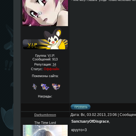
- Мне могут сказать "уходи" только несколько че
Группа: V.I.P.
Сообщений:
913
Репутация:
34
Статус:
Оффлайн
Покемоны сайта:
Награды:
Дата: Вс, 03.02.2013, 23:06 | Сообще
Darkumbreon
SanctuaryOfDisgrace
,
The Time Lord
крууто=3