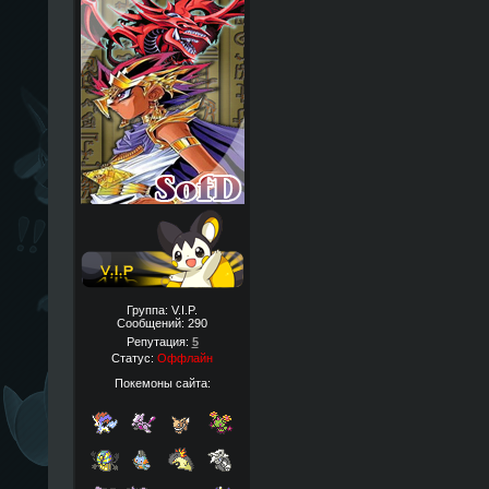
Группа: V.I.P.
Сообщений:
290
Репутация:
5
Статус:
Оффлайн
Покемоны сайта: