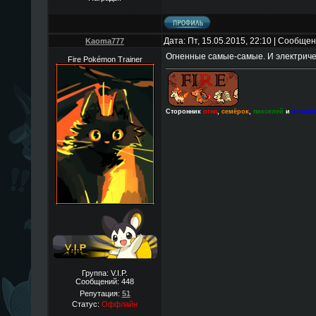
Дата: Пт, 15.05.2015, 22:10 | Сообще
Kaoma777
Огненные самые-самые. И электричес
Fire Pokémon Trainer
Сторонник
огня
,
семёрок
,
пикселей
и
вокал
Группа: V.I.P.
Сообщений:
448
Репутация:
51
Статус:
Оффлайн