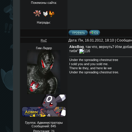
Покемоны сайта:
Награды:
Дата: Пн, 16.01.2012, 18:10 | Сообще
RaZ
AlexBog
, так что, вернуть? Или доб
Гим-Лидер
тибя"
Under the spreading chestnut tree
I sold you and you sold me.
There lie they, and here lie we
Under the spreading chestnut tree.
Группа: Администраторы
Сообщений:
845
Репутация:
76