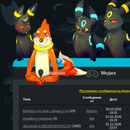
Главная
Медиа
Последние сообщения на фор
Сообщение
Тема
Дата
от
30.03.2026
Вопросы (по игре, гайдам и тд)
(23)
Buizeru
19:02
01.02.2026
Ошибки в переводе
(2)
Kijo
19:29
02.12.2025
Досчитай до БЕСКОНЕЧНОСТИ
(1962)
Kijo
23:07