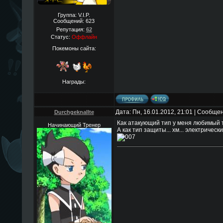
Группа: V.I.P.
Сообщений:
623
Репутация:
62
Статус:
Оффлайн
Покемоны сайта:
Награды:
Дата: Пн, 16.01.2012, 21:01 | Сообще
Durchgeknallte
Как атакующий тип у меня любимый 
Начинающий Тренер
А как тип защиты... хм... электричес