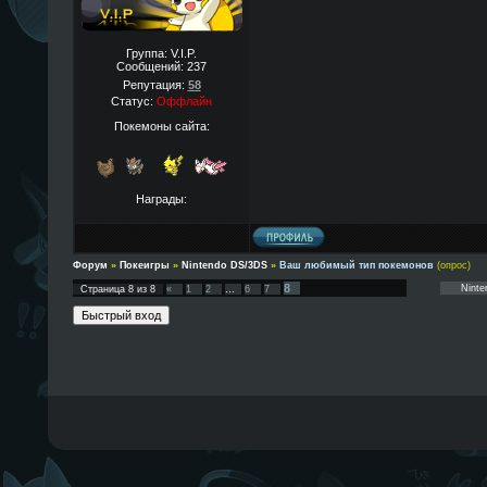
Группа: V.I.P.
Сообщений:
237
Репутация:
58
Статус:
Оффлайн
Покемоны сайта:
Награды:
Форум
»
Покеигры
»
Nintendo DS/3DS
»
Ваш любимый тип покемонов
(опрос)
8
Страница
8
из
8
«
1
2
…
6
7