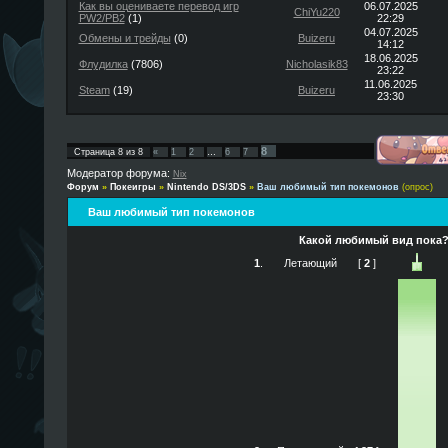
Как вы оцениваете перевод игр
06.07.2025
ChiYu220
PW2/PB2
(1)
22:29
04.07.2025
Обмены и трейды
(0)
Buizeru
14:12
18.06.2025
Флудилка
(7806)
Nicholasik83
23:22
11.06.2025
Steam
(19)
Buizeru
23:30
8
Страница
8
из
8
«
1
2
…
6
7
Модератор форума:
Nix
Форум
»
Покеигры
»
Nintendo DS/3DS
»
Ваш любимый тип покемонов
(опрос)
Ваш любимый тип покемонов
Какой любимый вид пока
1
.
Летающий
[
2
]