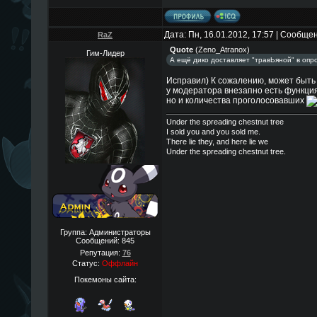
Дата: Пн, 16.01.2012, 17:57 | Сообще
RaZ
Quote
(
Zeno_Atranox
)
Гим-Лидер
А ещё дико доставляет "травЬяной" в опро
Исправил) К сожалению, может быть т
у модератора внезапно есть функция
но и количества проголосовавших
Under the spreading chestnut tree
I sold you and you sold me.
There lie they, and here lie we
Under the spreading chestnut tree.
Группа: Администраторы
Сообщений:
845
Репутация:
76
Статус:
Оффлайн
Покемоны сайта: