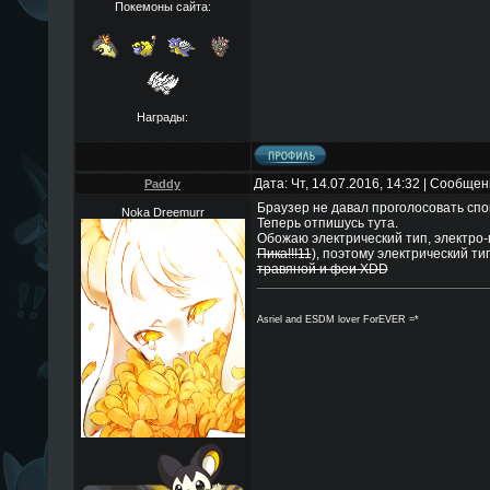
Покемоны сайта:
Награды:
Дата: Чт, 14.07.2016, 14:32 | Сообще
Paddy
Браузер не давал проголосовать спок
Noka Dreemurr
Теперь отпишусь тута.
Обожаю электрический тип, электро-
Пика!!!11
), поэтому электрический ти
травяной и феи XDD
Asriel and ESDM lover ForEVER =*