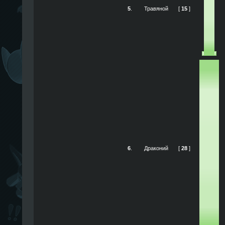
5
.
Травяной
[
15
]
6
.
Драконий
[
28
]