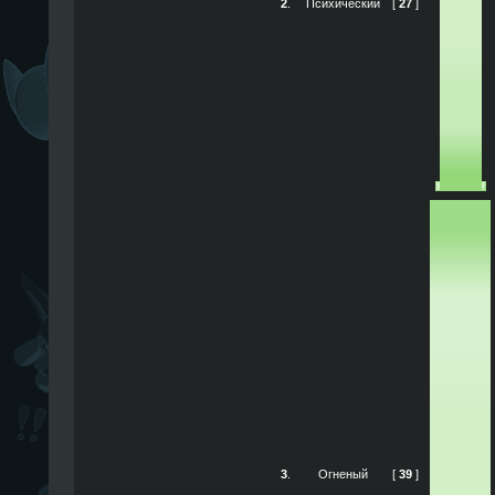
2
.
Психический
[
27
]
3
.
Огненый
[
39
]