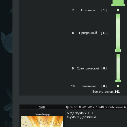
7
.
Стальной
[
1
]
8
.
Призрачный
[
11
]
9
.
Электрический
[
8
]
10
.
Каменный
[
0
]
Всего ответов:
141
SdK
Дата: Чт, 05.01.2012, 16:40 | Сообщение #
А где жучки? Т_Т
Гим-Лидер
Жучки и ДракошЫ