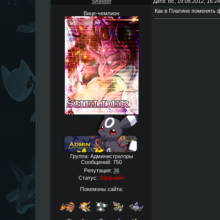
Shelder
Дата: Вс, 19.08.2012, 16:
Как в Платине поменять
Вице-чемпион
Группа: Администраторы
Сообщений:
750
Репутация:
36
Статус:
Оффлайн
Покемоны сайта: