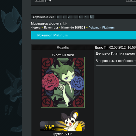
Steam
(19)
Buizer
8
Страница
8
из
8
«
1
2
…
6
7
Модератор форума:
Nix
Форум
»
Покеигры
»
Nintendo DS/3DS
»
Pokemon Platinum
Pokemon Platinum
Rozalia
Дата: Пт, 02.03.2012, 16:
Для меня Платина самая 
Участник Лиги
В персонажах особенно от
Группа: V.I.P.