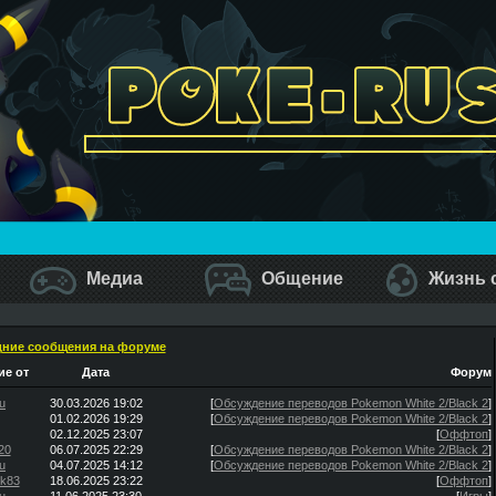
Медиа
Общение
Жизнь 
ние сообщения на форуме
е от
Дата
Форум
u
30.03.2026 19:02
[
Обсуждение переводов Pokemon White 2/Black 2
]
01.02.2026 19:29
[
Обсуждение переводов Pokemon White 2/Black 2
]
02.12.2025 23:07
[
Оффтоп
]
20
06.07.2025 22:29
[
Обсуждение переводов Pokemon White 2/Black 2
]
u
04.07.2025 14:12
[
Обсуждение переводов Pokemon White 2/Black 2
]
ik83
18.06.2025 23:22
[
Оффтоп
]