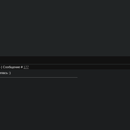
05 | Сообщение #
177
лась :)