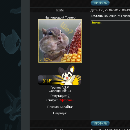
RIMe
Дата: Вс, 29.04.2012, 09:
Rozalia
, конечно, ты гла
Начинающий Тренер
Значки:
Группа: V.I.P.
Сообщений:
24
Репутация:
7
Статус:
Оффлайн
Покемоны сайта:
Награды: