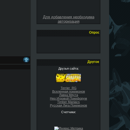
Для добавления необходима
авторизация
Опрос
Другое
Друзья сайта:
Terrier_RG
Вселенная покемонов
Лавка Мяута
Нео Игровой Покефорум
Timber Maniacs
Русская Лига Покемонов
Счетчики: