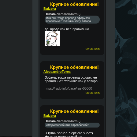
Крупное обновление!
Buizeru
Цитата
AlecsandroTores
(
)
Buizeru, тогда перевод оформлен
правильно? Уточняю как у автора.
да, вроде как всё правильно
09.08.2025
Крупное обновление!
AlecsandroTores
Buizeru
, тогда перевод оформлен
правильно? Уточняю как у автора.
https://rgdb.info/base/rus-05000
08.08.2025
Крупное обновление!
Buizeru
Цитата
AlecsandroTores
(
)
Американский или европейский?
В тупик загнал. Чёрт его знает)
Но если нужен какой-то