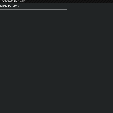
24 | Сообщение #
180
 форму Ротому?