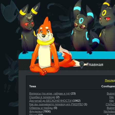
Главная
Послед
Тема
Сообщени
Вопросы (по игре, гайдам и тд)
(23)
Buizer
Ошибки в переводе
(2)
Kijo
Досчитай до БЕСКОНЕЧНОСТИ
(1962)
Kijo
Как вы оцениваете перевод игр PW2/PB2
(1)
ChiYu2
Обмены и трейды
(0)
Buizer
Флудилка
(7806)
Nicholas