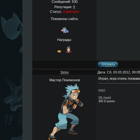
Сообщений:
530
Репутация:
9
Статус:
Оффлайн
Покемоны сайта:
Награды:
Sirko
Дата: Сб, 03.03.2012, 00:
Играл, игра очень понрави
Мастер Покемонов
gpx+
VK (new)
300 D-points