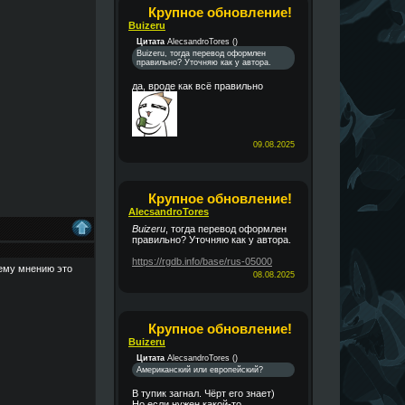
Крупное обновление!
Buizeru
Цитата
AlecsandroTores
(
)
Buizeru, тогда перевод оформлен
правильно? Уточняю как у автора.
да, вроде как всё правильно
09.08.2025
Крупное обновление!
AlecsandroTores
Buizeru
, тогда перевод оформлен
правильно? Уточняю как у автора.
https://rgdb.info/base/rus-05000
оему мнению это
08.08.2025
Крупное обновление!
Buizeru
Цитата
AlecsandroTores
(
)
Американский или европейский?
В тупик загнал. Чёрт его знает)
Но если нужен какой-то