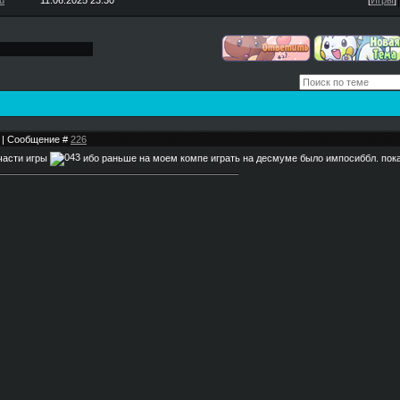
u
11.06.2025 23:30
[
Игры
]
00 | Сообщение #
226
 части игры
ибо раньше на моем компе играть на десмуме было импосиббл. пока