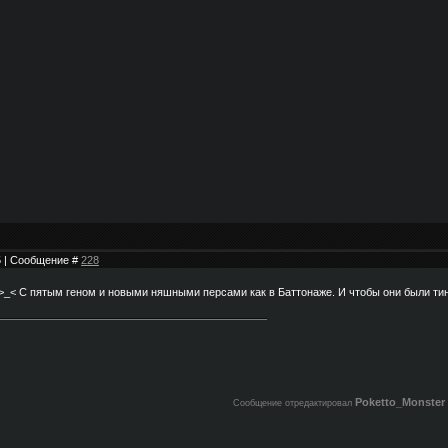
15 | Сообщение #
228
>_< С пятым геном и новыми няшными персами как в Баттонаже. И чтобы они были ти
Poketto_Monster
Сообщение отредактировал