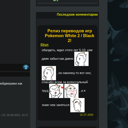
Последние комментарии
Релиз переводов игр
Pokemon White 2 / Black
2!
Eltun
обалдеть, ждал этого лет 5-10, уже
даже забыл как давно
, но наконец-то вот оно,
спасибо всем за колоссальный
нейджерами как
труд
, а я
знаю чем заняться
02.07.2026
-
Сб, 04.08.2012, 23:17