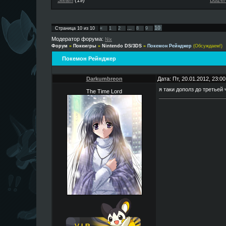
Steam
(19)
Buizer
10
Страница
10
из
10
«
1
2
…
8
9
Модератор форума:
Nix
Форум
»
Покеигры
»
Nintendo DS/3DS
»
Покемон Рейнджер
(Обсуждаем!)
Покемон Рейнджер
Darkumbreon
Дата: Пт, 20.01.2012, 23:
я таки дополз до третьей
The Time Lord