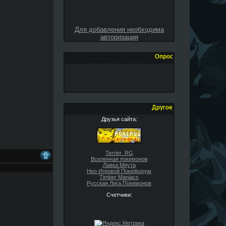
Для добавления необходима
авторизация
Опрос
Другое
Друзья сайта:
Terrier_RG
Вселенная покемонов
Лавка Мяута
Нео Игровой Покефорум
Timber Maniacs
Русская Лига Покемонов
Счетчики: