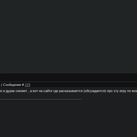
35 | Сообщение #
229
ке и дурак сможет , а вот на сайте где расказывается (обсуждается) про эту игру по м