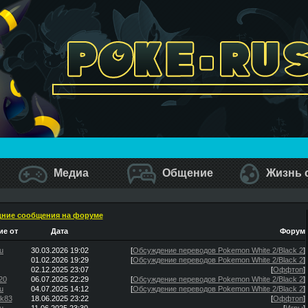
Медиа
Общение
Жизнь 
ние сообщения на форуме
е от
Дата
Форум
u
30.03.2026 19:02
[
Обсуждение переводов Pokemon White 2/Black 2
]
01.02.2026 19:29
[
Обсуждение переводов Pokemon White 2/Black 2
]
02.12.2025 23:07
[
Оффтоп
]
20
06.07.2025 22:29
[
Обсуждение переводов Pokemon White 2/Black 2
]
u
04.07.2025 14:12
[
Обсуждение переводов Pokemon White 2/Black 2
]
ik83
18.06.2025 23:22
[
Оффтоп
]