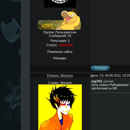
Группа: Пользователи
Сообщений:
33
Репутация:
0
Статус:
Оффлайн
Покемоны сайта:
Награды:
Poketto_Monster
Дата: Сб, 04.08.2012, 23:
rog753
, гугл ит.
Creepy_Monster
Хочу новых Рейнджеров! 
протагонисты БВ.