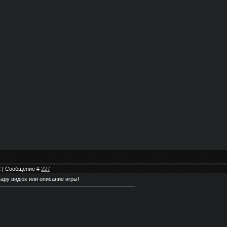
22 | Сообщение #
227
пару видюх или описание игры!