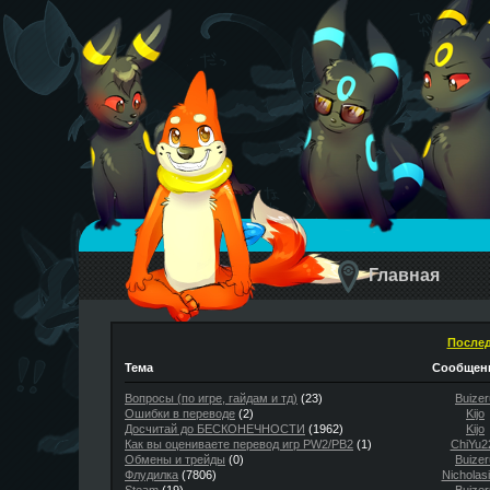
Главная
Послед
Тема
Сообщени
Вопросы (по игре, гайдам и тд)
(23)
Buizer
Ошибки в переводе
(2)
Kijo
Досчитай до БЕСКОНЕЧНОСТИ
(1962)
Kijo
Как вы оцениваете перевод игр PW2/PB2
(1)
ChiYu2
Обмены и трейды
(0)
Buizer
Флудилка
(7806)
Nicholas