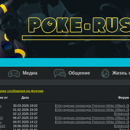
Медиа
Общение
Жизнь 
ние сообщения на форуме
е от
Дата
Форум
u
30.03.2026 19:02
[
Обсуждение переводов Pokemon White 2/Black 2
]
01.02.2026 19:29
[
Обсуждение переводов Pokemon White 2/Black 2
]
02.12.2025 23:07
[
Оффтоп
]
20
06.07.2025 22:29
[
Обсуждение переводов Pokemon White 2/Black 2
]
u
04.07.2025 14:12
[
Обсуждение переводов Pokemon White 2/Black 2
]
ik83
18.06.2025 23:22
[
Оффтоп
]