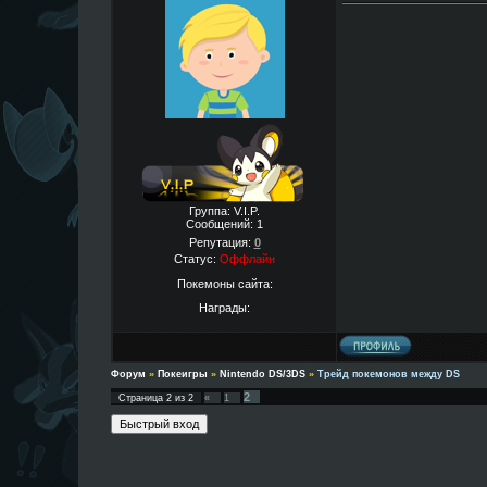
Группа: V.I.P.
Сообщений:
1
Репутация:
0
Статус:
Оффлайн
Покемоны сайта:
Награды:
Форум
»
Покеигры
»
Nintendo DS/3DS
»
Трейд покемонов между DS
2
Страница
2
из
2
«
1