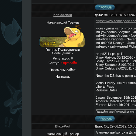
benladen88
Дата: Вс, 08.11.2015, 00:
https://www.sendspace.com
Начинающий Тренер
ниже - даты на то, что я 
ind-y5xpdemo Shaymin - J
ind-y6xpdemo Arceus - Nov
ind-y6de Dragonite - Nove
ind-dd2008 Deoxys - June 
ind-ppic - spiky-eared Pich
Группа: Пользователи
Сообщений:
7
ps-pd211 / ps-pk11
Shiny Raikou: 30/12/2010 -
Репутация:
0
Shiny Entei: 17/01/2011 - 2
Статус:
Оффлайн
Shiny Suicune: 31/01/2011 
Shiny Celebi: 27/02/2011 - 
Покемоны сайта:
Note: the DS that is going 
Награды:
Victini Library Ticket Distri
Liberty Pass
Release Dates:
Japan: September 18th 201
America: March 6th 2011 to 
Europe: March 4th 2011 to 
Продайте мне Pokewalker кто-н
BlazeProf
Дата: Сб, 29.06.2019, 13:
А можно трейдится в Дс н
Начинающий Тренер