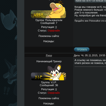
Какой нах wi-fi? Он больше г
Когда мы говорим wi-fi, 
Ромов немного больше: п
для 5-го поколения.
Ну, попробую get via frie
Группа: Пользователи
Продайте мне Pokewalker кто-н
Сообщений:
7
Репутация:
0
Статус:
Оффлайн
Покемоны сайта:
Награды:
Page
Дата: Чт, 05.11.2015, 19:5
А ссылку не покажешь на 
Начинающий Тренер
share регион не помеха, 
Группа: V.I.P.
Сообщений:
36
Репутация:
6
Статус:
Оффлайн
Покемоны сайта:
Награды: