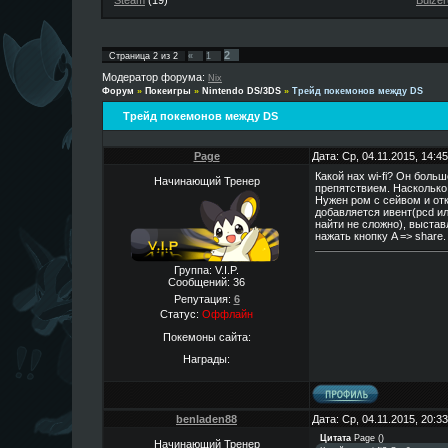
Steam
(19)
Buizer
2
Страница
2
из
2
«
1
Модератор форума:
Nix
Форум
»
Покеигры
»
Nintendo DS/3DS
»
Трейд покемонов между DS
Трейд покемонов между DS
Page
Дата: Ср, 04.11.2015, 14:
Какой нах wi-fi? Он больш
Начинающий Тренер
препятствием. Насколько 
Нужен ром с сейвом и отк
добавляется ивент(pcd ил
найти не сложно), выстав
нажать кнопку A => share.
Группа: V.I.P.
Сообщений:
36
Репутация:
6
Статус:
Оффлайн
Покемоны сайта:
Награды:
benladen88
Дата: Ср, 04.11.2015, 20:
Цитата
Page
(
)
Начинающий Тренер