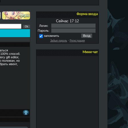
Форма входа
Сейчас 17:12
Логин:
Пароль:
запомнить
Забыл пароль
·
Регистрация
заться
Мини-чат
 100% способ.
 gift editor,
р поломан, но
брать ивент,