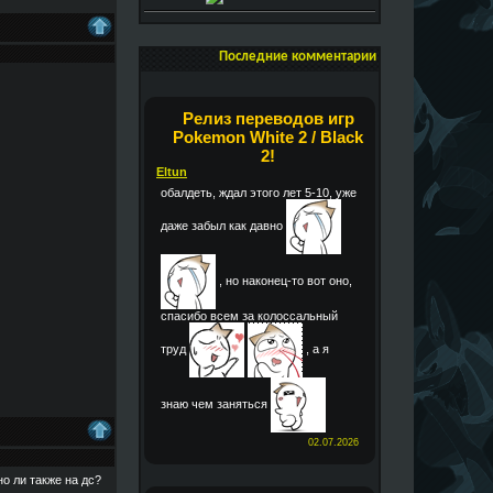
Последние комментарии
Релиз переводов игр
Pokemon White 2 / Black
2!
Eltun
обалдеть, ждал этого лет 5-10, уже
даже забыл как давно
, но наконец-то вот оно,
спасибо всем за колоссальный
труд
, а я
знаю чем заняться
02.07.2026
о ли также на дс?