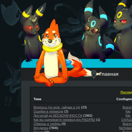
Главная
Послед
Тема
Сообщени
Вопросы (по игре, гайдам и тд)
(23)
Buizer
Ошибки в переводе
(2)
Kijo
Досчитай до БЕСКОНЕЧНОСТИ
(1962)
Kijo
Как вы оцениваете перевод игр PW2/PB2
(1)
ChiYu2
Обмены и трейды
(0)
Buizer
Флудилка
(7806)
Nicholas