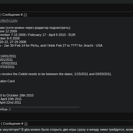
07 | Сообщение #
29
/file/5y2a9g
знаю (хотя можно через редактор подсмотреть):
une 12 2009
ember 7-15 2009 / February 17 - April 9 2010 - EUR
mber 8-9 2008
20-22, 27-29 2008
u - Jan 30-Feb 14 for Pichu, and I think Feb 27 to ???? for Jirachi - USA
 10/01/2011
4/01/2011
- 07/02/2011
07/03/2011
to receive the Celebi needs to be between the dates; 1/15/2011 and 03/03/2011.
bution Card
0 to October 18th 2010
April 10th 2011
April 22nd 2011
ибудь :)
53 | Сообщение #
30
а эмуляторе? В gba можно было открыть две игры сразу и между ними трейдится, можн