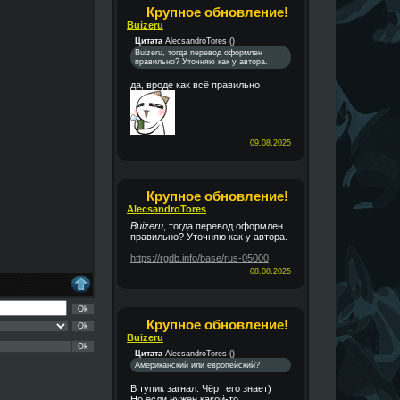
Крупное обновление!
Buizeru
Цитата
AlecsandroTores
(
)
Buizeru, тогда перевод оформлен
правильно? Уточняю как у автора.
да, вроде как всё правильно
09.08.2025
Крупное обновление!
AlecsandroTores
Buizeru
, тогда перевод оформлен
правильно? Уточняю как у автора.
https://rgdb.info/base/rus-05000
08.08.2025
Крупное обновление!
Buizeru
Цитата
AlecsandroTores
(
)
Американский или европейский?
В тупик загнал. Чёрт его знает)
Но если нужен какой-то