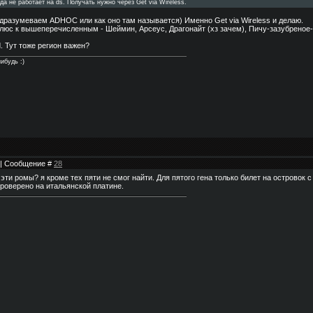
ода не работает на ds. Получать нужно через Get via Wireless.
подразумеваем ADHOC или как оно там называется) Именно Get via Wireless и делаю.
люс к вышеперечисленным - Шеймин, Арсеус, Драгонайт (хз зачем), Пичу-зазубреное-
nd. Тут тоже регион важен?
ибудь :)
5 | Сообщение #
28
эти ромы? я кроме тех пяти не смог найти. Для пятого гена только билет на островок с
проверено на итальянской платине.