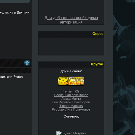
ушко, ну и Виктини
Для добавления необходима
авторизация
Опрос
Другое
Друзья сайта:
 виктини. Через
Terrier_RG
Вселенная покемонов
Лавка Мяута
Нео Игровой Покефорум
Timber Maniacs
Русская Лига Покемонов
Счетчики: