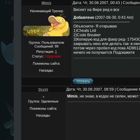
Дата: Чт, 30.08.2007, 00:43 | Сообще
Mimis
Виснет на Фире ред и все
Начинающий Тренер
Добавлено
(2007-08-30, 0:43 Am)
---------------------------------------------
Объясните- Я открываю
1)Cheats List
2)Code Breaker
3)Копирую код для фаер ред- 17543
Группа: Пользователи
закрывать окно или делать так- в о
Сообщений:
99
потом через пробел код пока AD861
Репутация:
1
ничего не получается Подскажите
Статус:
Оффлайн
Покемоны сайта:
Награды:
Дата: Чт, 30.08.2007, 08:59 | Сообщение 
Dzzirt
Mimis
, не знаю, в кодах не силен, может 
*
Группа: Удаленные
Покемоны сайта:
Награды: