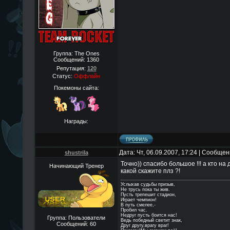
Группа: The Ones
Сообщений:
1360
Репутация:
120
Статус:
Оффлайн
Покемоны сайта:
Награды:
Дата: Чт, 06.09.2007, 17:24 | Сообще
shustrila
Точно)) спасибо большое !!! а кто на д
Начинающий Тренер
какой скажите плз ?!
Услыхав судьбы призыв,
Не трусь пока ты жив.
Пусть трепешит стадион,
Играет чемпион!
В путь смелее,-
Пробил час.
Недруг пусть боится нас!
Группа: Пользователи
Ведь победный светит знак,
Сообщений:
60
Друг другу,врагу враг!