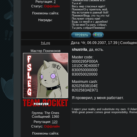
Покемон!Мы сможем всё!
Репутация:
2
Ты и я!
Статус:
Оффлайн
Весь мир спасенья ждёт!
Покемон!О-у приятель мой.
Мы вступаем в равный бой!
Покемоны сайта:
Покемон!Ведь это ты,это ты!
Послужит отвага нам!
Награды:
Будь со мной и с дружбою!
По-ке-мон!Ты рать собрал,
Ты рать собрал!Покемон!
Дата: Чт, 06.09.2007, 17:39 | Сообще
fsLeg
shustrila
, да, есть.
Мастер Покемонов
Master code:
0000295F000A
101DC9D40007
830050000000
830050020000
Maximum cash:
82025838104E
8202583AE971
Я проверил, у меня работает.
I reject your reality and substitute my own. © Ad
With great power comes great responsibility. Reme
Группа: The Ones
Сообщений:
1360
Репутация:
120
Статус:
Оффлайн
Покемоны сайта: