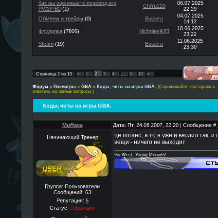
Как вы оцениваете перевод игр
06.07.2025
ChiYu220
PW2/PB2
(1)
22:29
04.07.2025
Обмены и трейды
(0)
Buizeru
14:12
18.06.2025
Флудилка
(7806)
Nicholasik83
23:22
11.06.2025
Steam
(19)
Buizeru
23:30
2
Страница
2
из
10
«
1
3
4
…
9
10
»
Форум
»
Покеигры
»
GBA
»
Коды, читы на игры GBA.
(Спрашивайте, постараюсь
ответить на любые вопросы.)
Коды, читы на игры GBA.
Muffasa
Дата: Пт, 24.08.2007, 22:20 | Сообщение #
це погано, а то я уже и вводил так, 
Начинающий Тренер
вещи - ничего не выходит
Go West, Young Meowth!
Группа: Пользователи
Сообщений:
63
Репутация:
5
Статус:
Оффлайн