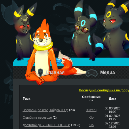
Главная
Медиа
Последние сообщения на фор
Сообщение
Тема
Дата
от
30.03.2026
Вопросы (по игре, гайдам и тд)
(23)
Buizeru
19:02
01.02.2026
Ошибки в переводе
(2)
Kijo
19:29
02.12.2025
Досчитай до БЕСКОНЕЧНОСТИ
(1962)
Kijo
23:07