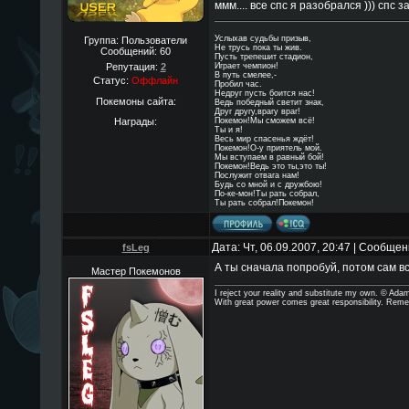
ммм.... все спс я разобрался ))) спс з
Услыхав судьбы призыв,
Группа: Пользователи
Не трусь пока ты жив.
Сообщений:
60
Пусть трепешит стадион,
Репутация:
2
Играет чемпион!
В путь смелее,-
Статус:
Оффлайн
Пробил час.
Недруг пусть боится нас!
Покемоны сайта:
Ведь победный светит знак,
Друг другу,врагу враг!
Награды:
Покемон!Мы сможем всё!
Ты и я!
Весь мир спасенья ждёт!
Покемон!О-у приятель мой.
Мы вступаем в равный бой!
Покемон!Ведь это ты,это ты!
Послужит отвага нам!
Будь со мной и с дружбою!
По-ке-мон!Ты рать собрал,
Ты рать собрал!Покемон!
Дата: Чт, 06.09.2007, 20:47 | Сообще
fsLeg
А ты сначала попробуй, потом сам в
Мастер Покемонов
I reject your reality and substitute my own. © Ad
With great power comes great responsibility. Reme