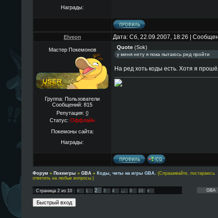
Награды:
Дата: Сб, 22.09.2007, 18:26 | Сообще
Elveon
Quote
(
Sok
)
Мастер Покемонов
у меня нету я пока пытаюсь ред пройти
На ред хоть коды есть. Хотя я прошё
Группа: Пользователи
Сообщений:
815
Репутация:
0
Статус:
Оффлайн
Покемоны сайта:
Награды:
Форум
»
Покеигры
»
GBA
»
Коды, читы на игры GBA.
(Спрашивайте, постараюсь
ответить на любые вопросы.)
2
Страница
2
из
10
«
1
3
4
…
9
10
»