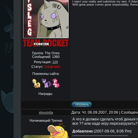
I reject your reality and substitute my own. © Ad
With great power comes great responsibility. Reme
Группа: The Ones
Сообщений:
1360
Репутация:
120
Статус:
Оффлайн
Покемоны сайта:
Награды:
Дата: Чт, 06.09.2007, 20:06 | Сообще
shustrila
А что я должен сделать чтоб деньги 
Начинающий Тренер
все ?? или надо игру перезагрузить?
Добавлено
(2007-09-06, 8:06 Pm)
---------------------------------------------