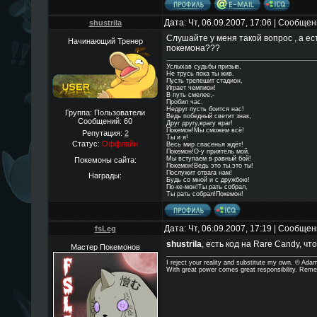
Дата: Чт, 06.09.2007, 17:06 | Сообще
shustrila
Слушайте у меня такой вопрос , а ес
Начинающий Тренер
покемона???
Услыхав судьбы призыв,
Не трусь пока ты жив.
Пусть трепешит стадион,
Играет чемпион!
В путь смелее,-
Пробил час.
Недруг пусть боится нас!
Группа: Пользователи
Ведь победный светит знак,
Сообщений:
60
Друг другу,врагу враг!
Покемон!Мы сможем всё!
Репутация:
2
Ты и я!
Статус:
Оффлайн
Весь мир спасенья ждёт!
Покемон!О-у приятель мой.
Мы вступаем в равный бой!
Покемоны сайта:
Покемон!Ведь это ты,это ты!
Послужит отвага нам!
Награды:
Будь со мной и с дружбою!
По-ке-мон!Ты рать собрал,
Ты рать собрал!Покемон!
Дата: Чт, 06.09.2007, 17:19 | Сообще
fsLeg
shustrila
, есть код на Rare Candy, что
Мастер Покемонов
I reject your reality and substitute my own. © Ad
With great power comes great responsibility. Reme