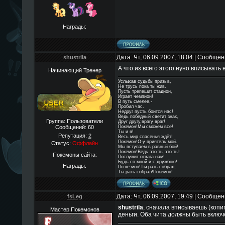
Награды:
Дата: Чт, 06.09.2007, 18:04 | Сообще
shustrila
А что из всего этого нуно вписывать в
Начинающий Тренер
Услыхав судьбы призыв,
Не трусь пока ты жив.
Пусть трепешит стадион,
Играет чемпион!
В путь смелее,-
Пробил час.
Недруг пусть боится нас!
Ведь победный светит знак,
Группа: Пользователи
Друг другу,врагу враг!
Сообщений:
60
Покемон!Мы сможем всё!
Ты и я!
Репутация:
2
Весь мир спасенья ждёт!
Покемон!О-у приятель мой.
Статус:
Оффлайн
Мы вступаем в равный бой!
Покемон!Ведь это ты,это ты!
Покемоны сайта:
Послужит отвага нам!
Будь со мной и с дружбою!
Награды:
По-ке-мон!Ты рать собрал,
Ты рать собрал!Покемон!
Дата: Чт, 06.09.2007, 19:49 | Сообще
fsLeg
shustrila
, сначала вписываешь (копи
Мастер Покемонов
деньги. Оба чита должны быть включ