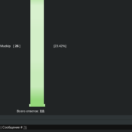
Mudkip
[
26
]
[23.42%]
Всего ответов:
111
05 | Сообщение #
76