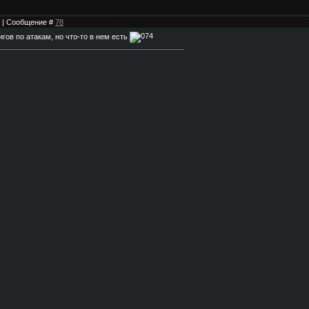
41 | Сообщение #
78
гов по атакам, но что-то в нем есть