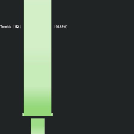
Torchik
[
52
]
[46.85%]