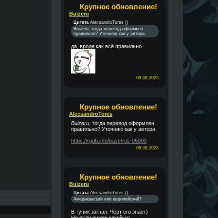
Крупное обновление!
Buizeru
Цитата
AlecsandroTores
(
)
Buizeru, тогда перевод оформлен
правильно? Уточняю как у автора.
да, вроде как всё правильно
09.08.2025
Крупное обновление!
AlecsandroTores
Buizeru
, тогда перевод оформлен
правильно? Уточняю как у автора.
https://rgdb.info/base/rus-05000
08.08.2025
Крупное обновление!
Buizeru
Цитата
AlecsandroTores
(
)
Американский или европейский?
В тупик загнал. Чёрт его знает)
Но если нужен какой-то