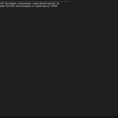
сой? За гримом, капюшоном, черно-белой маской. За
емом? Бэк MC неотличимого от серой массы" ОХРА