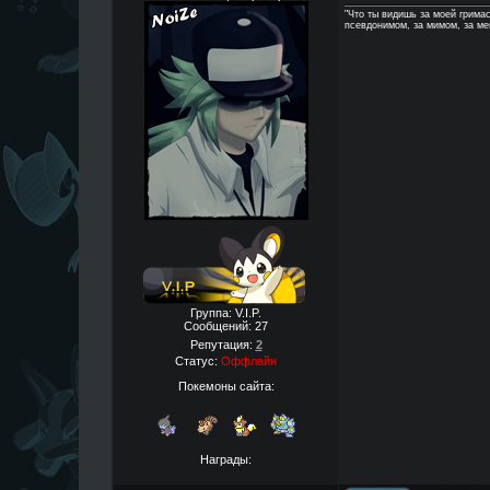
"Что ты видишь за моей грима
псевдонимом, за мимом, за м
Группа: V.I.P.
Сообщений:
27
Репутация:
2
Статус:
Оффлайн
Покемоны сайта:
Награды: