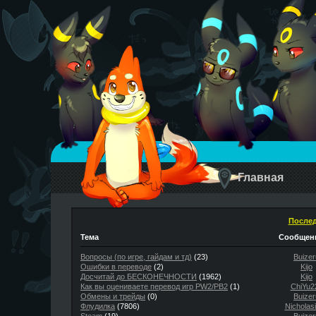
Главная
Послед
Тема
Сообщени
Вопросы (по игре, гайдам и тд)
(23)
Buizer
Ошибки в переводе
(2)
Kijo
Досчитай до БЕСКОНЕЧНОСТИ
(1962)
Kijo
Как вы оцениваете перевод игр PW2/PB2
(1)
ChiYu2
Обмены и трейды
(0)
Buizer
Флудилка
(7806)
Nicholas