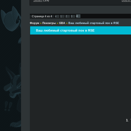
Steam
(19)
Buizer
4
Страница
4
из
4
«
1
2
3
Форум
»
Покеигры
»
GBA
»
Ваш любимый стартовый пок в RSE
Ваш любимый стартовый пок в RSE
1
.