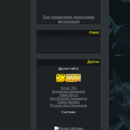
Для добавления необходима
авторизация
Опрос
Другое
Друзья сайта:
Terrier_RG
Вселенная покемонов
Лавка Мяута
Нео Игровой Покефорум
Timber Maniacs
Русская Лига Покемонов
Счетчики: