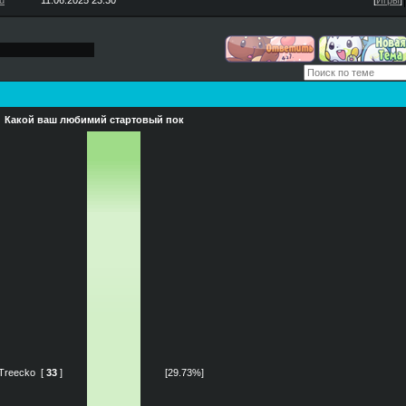
u
11.06.2025 23:30
[
Игры
]
Какой ваш любимий стартовый пок
Treecko
[
33
]
[29.73%]