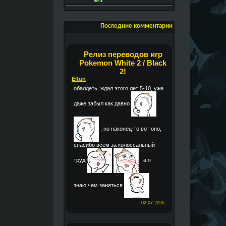
Последние комментарии
Релиз переводов игр
Pokemon White 2 / Black
2!
Eltun
обалдеть, ждал этого лет 5-10, уже
даже забыл как давно
, но наконец-то вот оно,
спасибо всем за колоссальный
труд
, а я
знаю чем заняться
02.07.2026