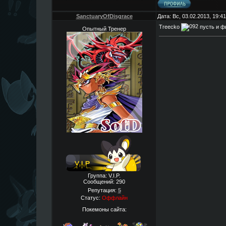
SanctuaryOfDisgrace
Дата: Вс, 03.02.2013, 19:
Treecko
пусть и фи
Опытный Тренер
Группа: V.I.P.
Сообщений:
290
Репутация:
5
Статус:
Оффлайн
Покемоны сайта: