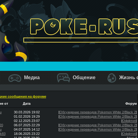
Медиа
Общение
Жизнь 
ние сообщения на форуме
е от
Дата
Форум
u
30.03.2026 19:02
[
Обсуждение переводов Pokemon White 2/Black 2
]
01.02.2026 19:29
[
Обсуждение переводов Pokemon White 2/Black 2
]
02.12.2025 23:07
[
Оффтоп
]
20
06.07.2025 22:29
[
Обсуждение переводов Pokemon White 2/Black 2
]
u
04.07.2025 14:12
[
Обсуждение переводов Pokemon White 2/Black 2
]
ik83
18.06.2025 23:22
[
Оффтоп
]