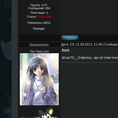
Группа: V.I.P.
Сообщений:
264
Репутация:
4
Статус:
Оффлайн
Покемоны сайта:
Награды:
Дата: Сб, 21.09.2013, 21:49 | Сообще
Darkumbreon
Dark
,
The Time Lord
Штаа?O__O фигась...где об этмо по