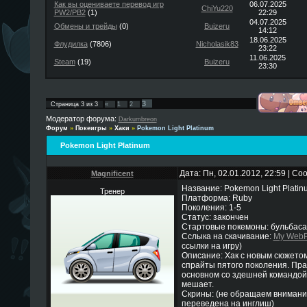
Как вы оцениваете перевод игр
06.07.2025
ChiYu220
PW2/PB2
(1)
22:29
04.07.2025
Обмены и трейды
(0)
Buizeru
14:12
18.06.2025
Флудилка
(7806)
Nicholasik83
23:22
11.06.2025
Steam
(19)
Buizeru
23:30
3
Страница
3
из
3
«
1
2
Модератор форума:
Darkumbreon
Форум
»
Покеигры
»
Хаки
»
Pokemon Light Platinum
Pokemon Light Platinum
Дата: Пн, 02.01.2012, 22:59 | С
Magnificent
Название: Pokemon Light Platin
Тренер
Платформа: Ruby
Поколения: 1-5
Статус: закончен
Стартовые покемоны: бульбаса
Сслыка на скачивание:
My Web
ссылки на игру)
Описание: Хак с новым сюжетом
спрайты пятого поколения. Пра
основном со здешней командой 
мешает.
Скрины: (не обращаем внимания
переведена на инглиш)