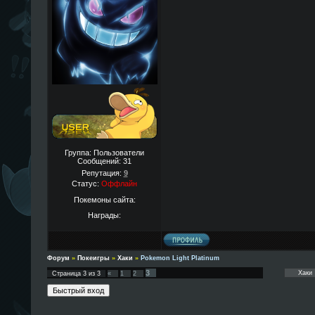
Группа: Пользователи
Сообщений:
31
Репутация:
9
Статус:
Оффлайн
Покемоны сайта:
Награды:
Форум
»
Покеигры
»
Хаки
»
Pokemon Light Platinum
3
Страница
3
из
3
«
1
2