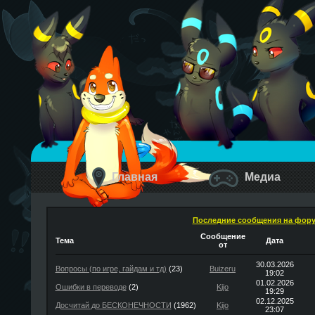
Главная
Медиа
Последние сообщения на фор
Сообщение
Тема
Дата
от
30.03.2026
Вопросы (по игре, гайдам и тд)
(23)
Buizeru
19:02
01.02.2026
Ошибки в переводе
(2)
Kijo
19:29
02.12.2025
Досчитай до БЕСКОНЕЧНОСТИ
(1962)
Kijo
23:07