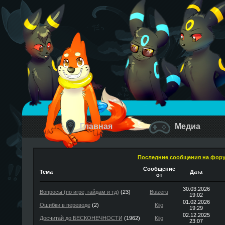
Главная
Медиа
Последние сообщения на фор
Сообщение
Тема
Дата
от
30.03.2026
Вопросы (по игре, гайдам и тд)
(23)
Buizeru
19:02
01.02.2026
Ошибки в переводе
(2)
Kijo
19:29
02.12.2025
Досчитай до БЕСКОНЕЧНОСТИ
(1962)
Kijo
23:07