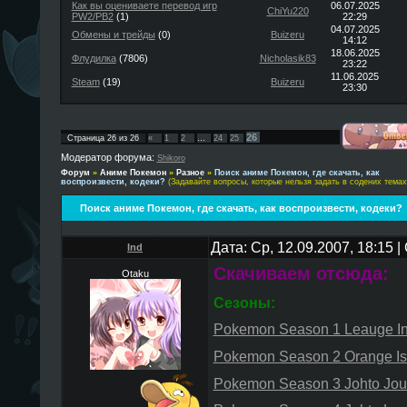
Как вы оцениваете перевод игр
06.07.2025
ChiYu220
PW2/PB2
(1)
22:29
04.07.2025
Обмены и трейды
(0)
Buizeru
14:12
18.06.2025
Флудилка
(7806)
Nicholasik83
23:22
11.06.2025
Steam
(19)
Buizeru
23:30
26
Страница
26
из
26
«
1
2
…
24
25
Модератор форума:
Shikoro
Форум
»
Аниме Покемон
»
Разное
»
Поиск аниме Покемон, где скачать, как
воспроизвести, кодеки?
(Задавайте вопросы, которые нельзя задать в содених темах!
Поиск аниме Покемон, где скачать, как воспроизвести, кодеки?
Дата: Ср, 12.09.2007, 18:15
Ind
Скачиваем отсюда:
Otaku
Сезоны:
Pokemon Season 1 Leauge In
Pokemon Season 2 Orange Is
Pokemon Season 3 Johto Jou