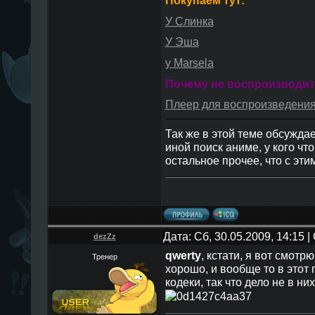
Покупаем тут:
У Слинка
У Эша
y Marsela
Почему не воспроизводит
Плеер для воспроизведени
Так же в этой теме обсуждае
иной поиск аниме, у кого чт
остальное прочее, что с эти
Дата: Сб, 30.05.2009, 14:15
dezZz
qwerty
, кстати, я вот смотр
Тренер
хорошо, и вообще то в этот
кодеки, так что дело не в ни