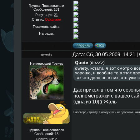
Группа: Пользователи
Сообщений:
131
Репутация:
21
Статус:
Оффлайн
Покемоны сайта:
Награды:
Дата: Сб, 30.05.2009, 14:21
qwerty
Quote
(
dezZz
)
Начинающий Тренер
qwerty, кстати, я вот смотрю вс
хорошо, и вообще то в этот пр
так что дело не в них, это уже 
Дак прикол в том что сезоны
полнометражки с вашео сайт
одна из 10((( Жаль
Пассворд - qwerty. Пользуйтесь на здоровье, ня
Группа: Пользователи
Сообщений:
13
Репутация:
2