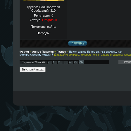
Группа: Пользователи
Сообщений:
310
Репутация:
0
Статус:
Оффлайн
Покемоны сайта:
Награды:
Форум
»
Аниме Покемон
»
Разное
»
Поиск аниме Покемон, где скачать, как
воспроизвести, кодеки?
(Задавайте вопросы, которые нельзя задать в содених темах!
26
Страница
26
из
26
«
1
2
…
24
25