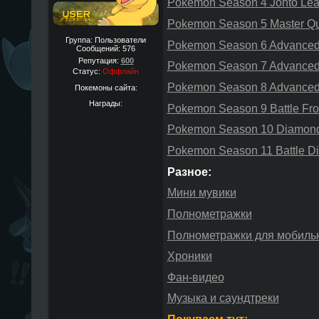
Pokemon Season 4 Johto Le
Pokemon Season 5 Master Qu
Группа: Пользователи
Pokemon Season 6 Advanced
Сообщений:
576
Репутация:
600
Pokemon Season 7 Advanced
Статус:
Оффлайн
Pokemon Season 8 Advanced 
Покемоны сайта:
Награды:
Pokemon Season 9 Battle Fron
Pokemon Season 10 Diamond
Pokemon Season 11 Battle D
Разное:
Мини мувики
Полнометражки
Полнометражки для мобиль
Хроники
Фан-видео
Музыка и саундтреки