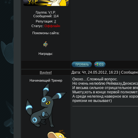
Группа: V.I.P.
Сообщений:
114
Репутация:
2
Статус:
Оффлайн
Покемоны сайта:
Награды:
Дата: Чт, 24.05.2012, 16:23 | Сообще
Bayleef
Охохо....Сложный вопрос.
Начинающий Тренер
Но очень нелюблю Рейквазу,Деоксис
И весьма сильное отрицательное впе
Мьюту,хоть в конце первой полнометр
А среди нелегенд наверное все хоро
приязни не вызывает)