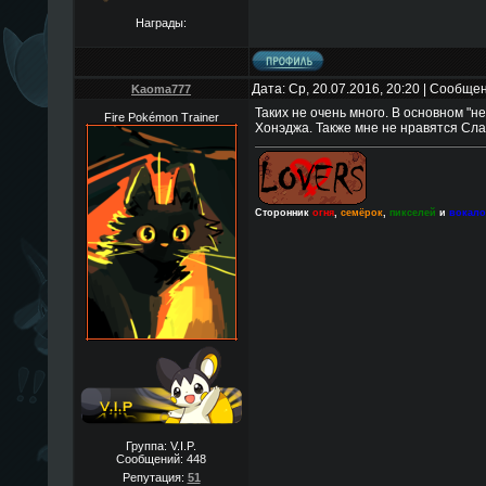
Награды:
Дата: Ср, 20.07.2016, 20:20 | Сообще
Kaoma777
Таких не очень много. В основном "
Fire Pokémon Trainer
Хонэджа. Также мне не нравятся Слак
Сторонник
огня
,
семёрок
,
пикселей
и
вокал
Группа: V.I.P.
Сообщений:
448
Репутация:
51