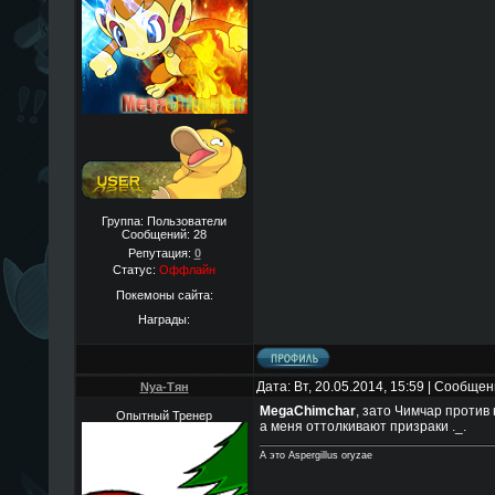
Группа: Пользователи
Сообщений:
28
Репутация:
0
Статус:
Оффлайн
Покемоны сайта:
Награды:
Дата: Вт, 20.05.2014, 15:59 | Сообще
Nya-Тян
MegaChimchar
, зато Чимчар против
Опытный Тренер
а меня оттолкивают призраки ._.
А это Aspergillus oryzae