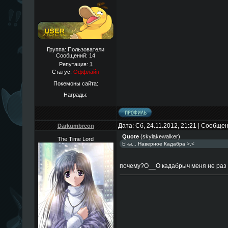
Группа: Пользователи
Сообщений:
14
Репутация:
1
Статус:
Оффлайн
Покемоны сайта:
Награды:
Дата: Сб, 24.11.2012, 21:21 | Сообще
Darkumbreon
Quote
(
skylakewalker
)
The Time Lord
Ы-ы... Наверное Кадабра >.<
почему?O__O кадабрыч меня не раз 