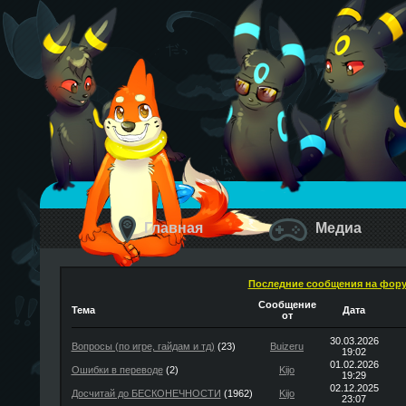
Главная
Медиа
Последние сообщения на фор
Сообщение
Тема
Дата
от
30.03.2026
Вопросы (по игре, гайдам и тд)
(23)
Buizeru
19:02
01.02.2026
Ошибки в переводе
(2)
Kijo
19:29
02.12.2025
Досчитай до БЕСКОНЕЧНОСТИ
(1962)
Kijo
23:07