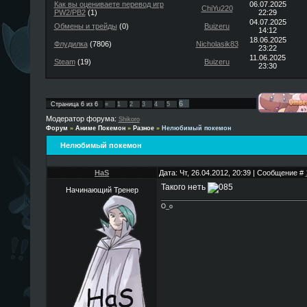
Как вы оцениваете перевод игр
06.07.2025
ChiYu220
PW2/PB2
(1)
22:29
04.07.2025
Обмены и трейды
(0)
Buizeru
14:12
18.06.2025
Флудилка
(7806)
Nicholasik83
23:22
11.06.2025
Steam
(19)
Buizeru
23:30
6
Страница
6
из
6
«
1
2
3
4
5
Модератор форума:
Shikoro
Форум
»
Аниме Покемон
»
Разное
»
Нелюбимый покемон
Нелюбимый покемон
HaS
Дата: Чт, 26.04.2012, 20:39 | Сообщение #
Такого неть
Начинающий Тренер
О_о