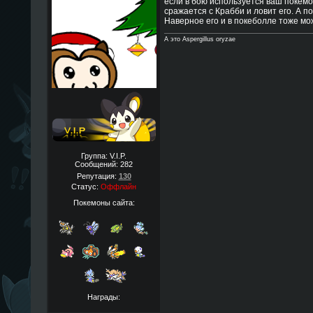
если в бою используется ваш покемо
сражается с Крабби и ловит его. А п
Наверное его и в покеболле тоже мож
А это Aspergillus oryzae
Группа: V.I.P.
Сообщений:
282
Репутация:
130
Статус:
Оффлайн
Покемоны сайта:
Награды: