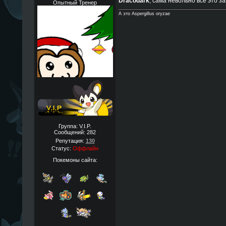
Dracodark
, сама невольно всё это зам
Опытный Тренер
А это Aspergillus oryzae
Группа: V.I.P.
Сообщений:
282
Репутация:
130
Статус:
Оффлайн
Покемоны сайта: