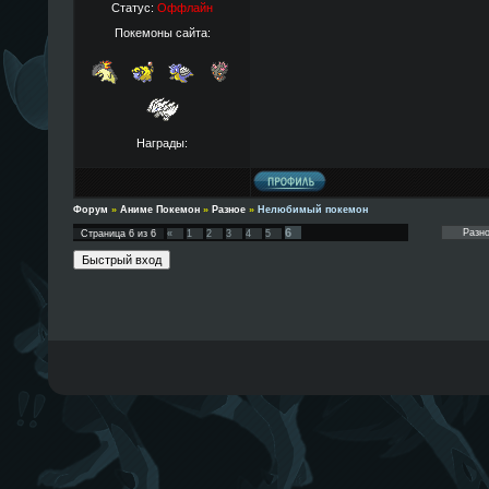
Статус:
Оффлайн
Покемоны сайта:
Награды:
Форум
»
Аниме Покемон
»
Разное
»
Нелюбимый покемон
6
Страница
6
из
6
«
1
2
3
4
5