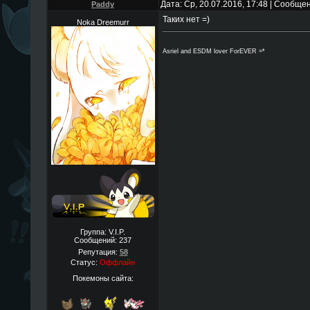
Дата: Ср, 20.07.2016, 17:48 | Сообще
Paddy
Таких нет =)
Noka Dreemurr
Asriel and ESDM lover ForEVER =*
Группа: V.I.P.
Сообщений:
237
Репутация:
58
Статус:
Оффлайн
Покемоны сайта: