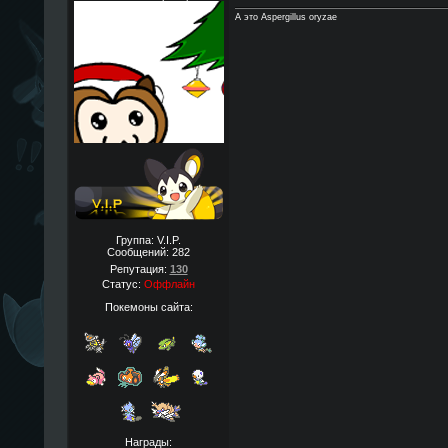
А это Aspergillus oryzae
Группа: V.I.P.
Сообщений:
282
Репутация:
130
Статус:
Оффлайн
Покемоны сайта:
Награды: