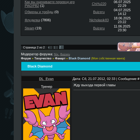
Как вы оцениваете перевод игр
06.07.2025
ChiYu220
PW2/PB2
(1)
22:29
04.07.2025
Обмены и трейды
(0)
Buizeru
14:12
18.06.2025
Флудилка
(7806)
Nicholasik83
23:22
11.06.2025
Steam
(19)
Buizeru
23:30
2
Страница
2
из
2
«
1
Модератор форума:
,
Nix
Buizeru
Форум
»
Творчество
»
Фанарт
»
Black Diamond
(Моя собственная манга)
Black Diamond
DL_Evan
Дата: Сб, 21.07.2012, 02:33 | Сообщение 
Жду выхода первой главы
Тренер