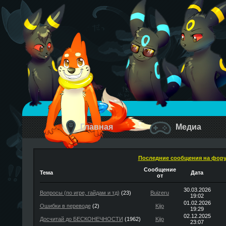
Главная
Медиа
Последние сообщения на фор
Сообщение
Тема
Дата
от
30.03.2026
Вопросы (по игре, гайдам и тд)
(23)
Buizeru
19:02
01.02.2026
Ошибки в переводе
(2)
Kijo
19:29
02.12.2025
Досчитай до БЕСКОНЕЧНОСТИ
(1962)
Kijo
23:07