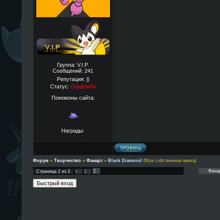
Группа: V.I.P.
Сообщений:
241
Репутация:
8
Статус:
Оффлайн
Покемоны сайта:
Награды:
Форум
»
Творчество
»
Фанарт
»
Black Diamond
(Моя собственная манга)
2
Страница
2
из
2
«
1