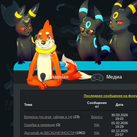
Главная
Медиа
Последние сообщения на фор
Сообщение
Тема
Дата
от
30.03.2026
Вопросы (по игре, гайдам и тд)
(23)
Buizeru
19:02
01.02.2026
Ошибки в переводе
(2)
Kijo
19:29
02.12.2025
Досчитай до БЕСКОНЕЧНОСТИ
(1962)
Kijo
23:07