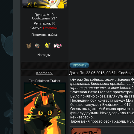
Группа: V.I.P.
Сообщений:
237
Репутация:
58
Статус:
Оффлайн
Покемоны сайта:
Награды:
Дата: Пн, 23.05.2016, 08:51 | Сообще
Kaoma777
(
Ну раз Эш собирал значки Баттл 
Fire Pokémon Trainer
фестиваль Контеста проходил на 
Фронтир относится к лиге Канто?
"Pokе́mon Battle Frontier" просмотре
Было приятно снова взглянуть на ст
Последний бой Контеста между Мэй 
больше тащусь от Блейзекина :017:
Очень жаль, что Мэй взяла пример с
финалу друзьям. Исход сериала тако
неинтересно...
Также меня просто бесит Харли. Ну б