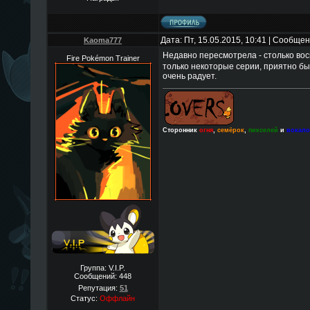
Дата: Пт, 15.05.2015, 10:41 | Сообще
Kaoma777
Недавно пересмотрела - столько во
Fire Pokémon Trainer
только некоторые серии, приятно бы
очень радует.
Сторонник
огня
,
семёрок
,
пикселей
и
вокал
Группа: V.I.P.
Сообщений:
448
Репутация:
51
Статус:
Оффлайн