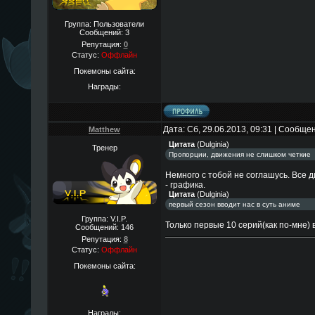
Группа: Пользователи
Сообщений:
3
Репутация:
0
Статус:
Оффлайн
Покемоны сайта:
Награды:
Дата: Сб, 29.06.2013, 09:31 | Сообще
Matthew
Цитата
(
Dulginia
)
Тренер
Пропорции, движения не слишком четкие
Немного с тобой не соглашусь. Все 
- графика.
Цитата
(
Dulginia
)
первый сезон вводит нас в суть аниме
Группа: V.I.P.
Только первые 10 серий(как по-мне) в
Сообщений:
146
Репутация:
8
Статус:
Оффлайн
Покемоны сайта:
Награды: