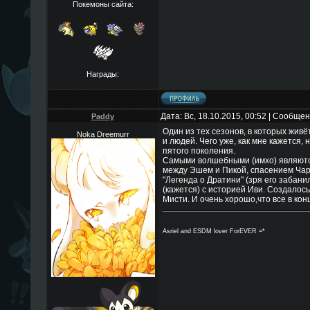
Покемоны сайта:
Награды:
Дата: Вс, 18.10.2015, 00:52 | Сообще
Paddy
Один из тех сезонов, в которых живё
Noka Dreemurr
и людей. Чего уже, как мне кажется, 
пятого поколения.
Самыми волшебными (имхо) являютс
между Эшем и Пикой, спасением Чарм
"Легенда о Дратини" (зря его забани
(кажется) с историей Иви. Создалось
Мисти. И очень хорошо,что все в кон
Asriel and ESDM lover ForEVER =*