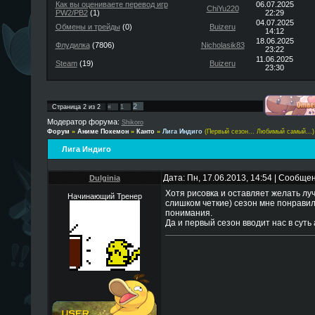
Как вы оцениваете перевод игр
06.07.2025
ChiYu220
PW2/PB2
(1)
22:29
04.07.2025
Обмены и трейды
(0)
Buizeru
14:12
18.06.2025
Флудилка
(7806)
Nicholasik83
23:22
11.06.2025
Steam
(19)
Buizeru
23:30
2
Страница
2
из
2
«
1
Модератор форума:
Shikoro
Форум
»
Аниме Покемон
»
Канто
»
Лига Индиго
(Первый сезон... Любимый самый...)
Лига Индиго
Дата: Пн, 17.06.2013, 14:54 | Сообще
Dulginia
Хотя рисовка и оставляет желать лу
Начинающий Тренер
слишком четкие) сезон мне понравил
понимания.
Да и первый сезон вводит нас в суть 