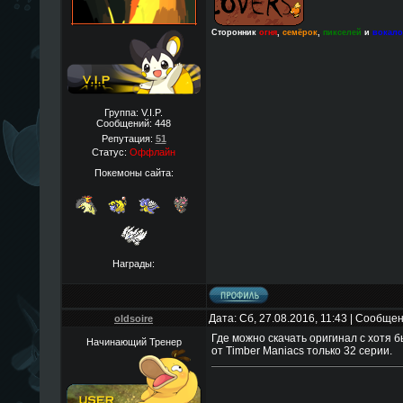
Сторонник
огня
,
семёрок
,
пикселей
и
вокал
Группа: V.I.P.
Сообщений:
448
Репутация:
51
Статус:
Оффлайн
Покемоны сайта:
Награды:
Дата: Сб, 27.08.2016, 11:43 | Сообще
oldsoire
Где можно скачать оригинал с хотя 
Начинающий Тренер
от Timber Maniacs только 32 серии.