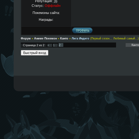
Репутация:
36
Статус:
Оффлайн
Покемоны сайта:
Награды:
Форум
»
Аниме Покемон
»
Канто
»
Лига Индиго
(Первый сезон... Любимый самый...)
2
Страница
2
из
2
«
1