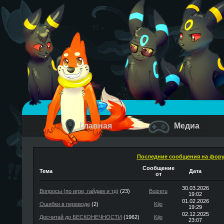
Главная
Медиа
Последние сообщения на фор
Сообщение
Тема
Дата
от
30.03.2026
Вопросы (по игре, гайдам и тд)
(23)
Buizeru
19:02
01.02.2026
Ошибки в переводе
(2)
Kijo
19:29
02.12.2025
Досчитай до БЕСКОНЕЧНОСТИ
(1962)
Kijo
23:07