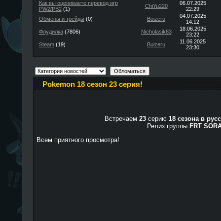
Как вы оцениваете перевод игр
06.07.2025
ChiYu220
PW2/PB2
(1)
22:29
04.07.2025
Обмены и трейды
(0)
Buizeru
14:12
18.06.2025
Флудилка
(7806)
Nicholasik83
23:22
11.06.2025
Steam
(19)
Buizeru
23:30
Pokemon 18 сезон 23 серия!
Встречаем
23
серию
18 сезона в рус
Релиз группы
FRT SOR
Всем приятного просмотра!