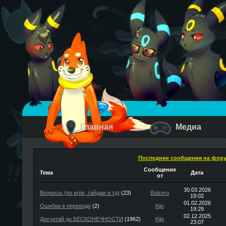
Главная
Медиа
Последние сообщения на фор
Сообщение
Тема
Дата
от
30.03.2026
Вопросы (по игре, гайдам и тд)
(23)
Buizeru
19:02
01.02.2026
Ошибки в переводе
(2)
Kijo
19:29
02.12.2025
Досчитай до БЕСКОНЕЧНОСТИ
(1962)
Kijo
23:07