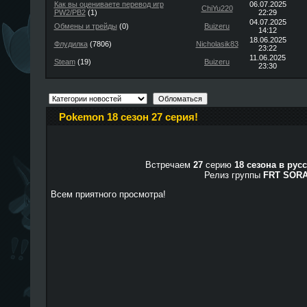
Как вы оцениваете перевод игр
06.07.2025
ChiYu220
PW2/PB2
(1)
22:29
04.07.2025
Обмены и трейды
(0)
Buizeru
14:12
18.06.2025
Флудилка
(7806)
Nicholasik83
23:22
11.06.2025
Steam
(19)
Buizeru
23:30
Pokemon 18 сезон 27 серия!
Встречаем
27
серию
18 сезона в рус
Релиз группы
FRT SOR
Всем приятного просмотра!