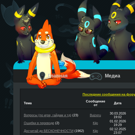
Главная
Медиа
Последние сообщения на фор
Сообщение
Тема
Дата
от
30.03.2026
Вопросы (по игре, гайдам и тд)
(23)
Buizeru
19:02
01.02.2026
Ошибки в переводе
(2)
Kijo
19:29
02.12.2025
Досчитай до БЕСКОНЕЧНОСТИ
(1962)
Kijo
23:07