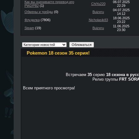
Как вы оцениваете перевод игр
06.07.2025
ChiYu220
PW2/PB2
(1)
22:29
04.07.2025
Обмены и трейды
(0)
Buizeru
14:12
18.06.2025
Флудилка
(7806)
Nicholasik83
23:22
11.06.2025
Steam
(19)
Buizeru
23:30
Pokemon 18 сезон 35 серия!
Встречаем
35
серию
18 сезона в рус
Релиз группы
FRT SOR
Всем приятного просмотра!