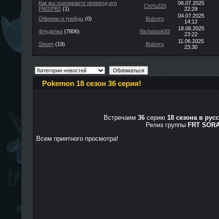
Как вы оцениваете перевод игр
06.07.2025
ChiYu220
PW2/PB2
(1)
22:29
04.07.2025
Обмены и трейды
(0)
Buizeru
14:12
18.06.2025
Флудилка
(7806)
Nicholasik83
23:22
11.06.2025
Steam
(19)
Buizeru
23:30
Pokemon 18 сезон 36 серия!
Встречаем
36
серию
18 сезона в рус
Релиз группы
FRT SOR
Всем приятного просмотра!