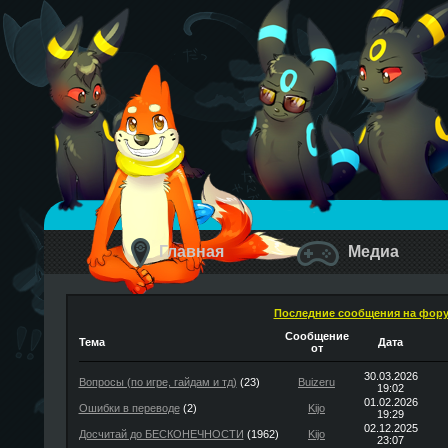
Главная
Медиа
Последние сообщения на фор
Сообщение
Тема
Дата
от
30.03.2026
Вопросы (по игре, гайдам и тд)
(23)
Buizeru
19:02
01.02.2026
Ошибки в переводе
(2)
Kijo
19:29
02.12.2025
Досчитай до БЕСКОНЕЧНОСТИ
(1962)
Kijo
23:07