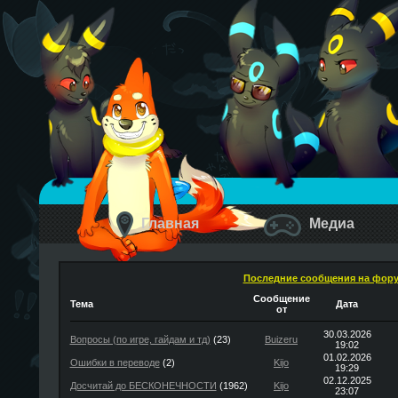
Главная
Медиа
Последние сообщения на фор
Сообщение
Тема
Дата
от
30.03.2026
Вопросы (по игре, гайдам и тд)
(23)
Buizeru
19:02
01.02.2026
Ошибки в переводе
(2)
Kijo
19:29
02.12.2025
Досчитай до БЕСКОНЕЧНОСТИ
(1962)
Kijo
23:07