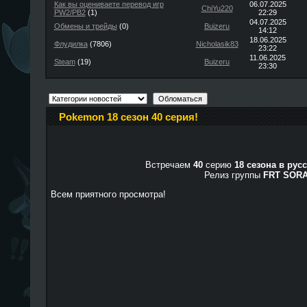
Как вы оцениваете перевод игр
06.07.2025
ChiYu220
PW2/PB2
(1)
22:29
04.07.2025
Обмены и трейды
(0)
Buizeru
14:12
18.06.2025
Флудилка
(7806)
Nicholasik83
23:22
11.06.2025
Steam
(19)
Buizeru
23:30
Pokemon 18 сезон 40 серия!
Встречаем
40
серию
18 сезона в рус
Релиз группы
FRT SOR
Всем приятного просмотра!