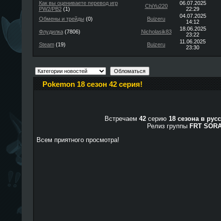
Как вы оцениваете перевод игр
06.07.2025
ChiYu220
PW2/PB2
(1)
22:29
04.07.2025
Обмены и трейды
(0)
Buizeru
14:12
18.06.2025
Флудилка
(7806)
Nicholasik83
23:22
11.06.2025
Steam
(19)
Buizeru
23:30
Pokemon 18 сезон 42 серия!
Встречаем
42
серию
18 сезона в рус
Релиз группы
FRT SOR
Всем приятного просмотра!