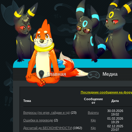
Главная
Медиа
Последние сообщения на фор
Сообщение
Тема
Дата
от
30.03.2026
Вопросы (по игре, гайдам и тд)
(23)
Buizeru
19:02
01.02.2026
Ошибки в переводе
(2)
Kijo
19:29
02.12.2025
Досчитай до БЕСКОНЕЧНОСТИ
(1962)
Kijo
23:07