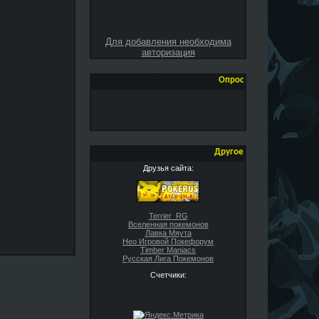
Для добавления необходима
авторизация
Опрос
Другое
Друзья сайта:
Terrier_RG
Вселенная покемонов
Лавка Мяута
Нео Игровой Покефорум
Timber Maniacs
Русская Лига Покемонов
Счетчики: