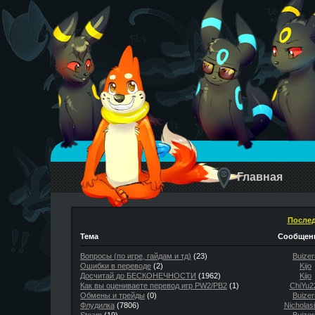
Главная
Послед
Тема
Сообщени
Вопросы (по игре, гайдам и тд)
(23)
Buizer
Ошибки в переводе
(2)
Kijo
Досчитай до БЕСКОНЕЧНОСТИ
(1962)
Kijo
Как вы оцениваете перевод игр PW2/PB2
(1)
ChiYu2
Обмены и трейды
(0)
Buizer
Флудилка
(7806)
Nicholas