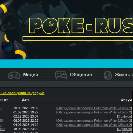
Медиа
Общение
Жизнь 
ние сообщения на форуме
е от
Дата
Форум
u
30.03.2026 19:02
[
Обсуждение переводов Pokemon White 2/Black 2
]
01.02.2026 19:29
[
Обсуждение переводов Pokemon White 2/Black 2
]
02.12.2025 23:07
[
Оффтоп
]
20
06.07.2025 22:29
[
Обсуждение переводов Pokemon White 2/Black 2
]
u
04.07.2025 14:12
[
Обсуждение переводов Pokemon White 2/Black 2
]
ik83
18.06.2025 23:22
[
Оффтоп
]