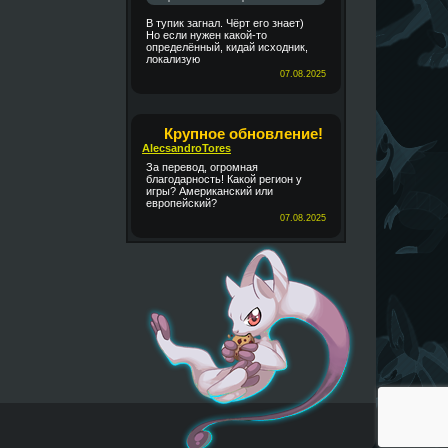
В тупик загнал. Чёрт его знает)
Но если нужен какой-то
определённый, кидай исходник,
локализую
07.08.2025
Крупное обновление!
AlecsandroTores
За перевод, огромная
благодарность! Какой регион у
игры? Американский или
европейский?
07.08.2025