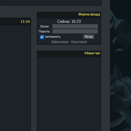
Форма входа
Сейчас 16:23
11:14
Логин:
Пароль:
запомнить
Забыл пароль
·
Регистрация
Мини-чат