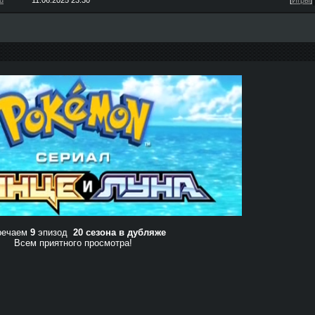
u
11.06.2025 23:30
[
Игры
]
речаем
9
эпизод
20 сезона в дубляже
Всем приятного просмотра!