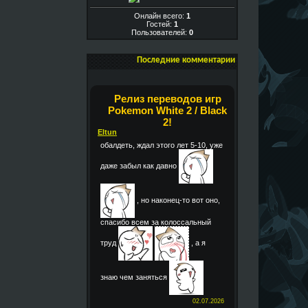
Онлайн всего:
1
Гостей:
1
Пользователей:
0
Последние комментарии
Релиз переводов игр
Pokemon White 2 / Black
2!
Eltun
обалдеть, ждал этого лет 5-10, уже
даже забыл как давно
, но наконец-то вот оно,
спасибо всем за колоссальный
труд
, а я
знаю чем заняться
02.07.2026