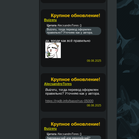
Крупное обновление!
Buizeru
Цитата
AlecsandroTores
(
)
Buizeru, тогда перевод оформлен
правильно? Уточняю как у автора.
да, вроде как всё правильно
09.08.2025
Крупное обновление!
AlecsandroTores
Buizeru
, тогда перевод оформлен
правильно? Уточняю как у автора.
https://rgdb.info/base/rus-05000
08.08.2025
Крупное обновление!
Buizeru
Цитата
AlecsandroTores
(
)
Американский или европейский?