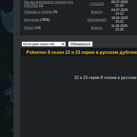
Как вы оцениваете перевод игр
06.07.2025
ChiYu220
PW2/PB2
(1)
22:29
04.07.2025
Обмены и трейды
(0)
Buizeru
14:12
18.06.2025
Флудилка
(7806)
Nicholasik83
23:22
11.06.2025
Steam
(19)
Buizeru
23:30
Pokemon 8 сезон 22 и 23 серии в русском дубляж
22 и 23 серии 8 сезона в русском