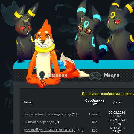
Главная
Медиа
Последние сообщения на фор
Сообщение
Тема
Дата
от
30.03.2026
Вопросы (по игре, гайдам и тд)
(23)
Buizeru
19:02
01.02.2026
Ошибки в переводе
(2)
Kijo
19:29
02.12.2025
Досчитай до БЕСКОНЕЧНОСТИ
(1962)
Kijo
23:07